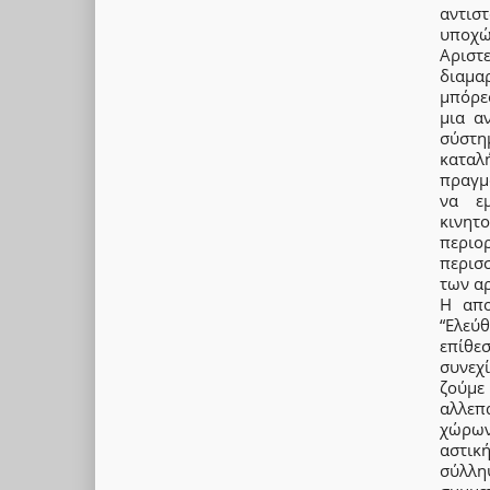
αντισ
υποχώ
Αριστ
διαμα
μπόρεσ
μια α
σύστη
καταλ
πραγμα
να εμ
κινητ
περιο
περισ
των α
Η απο
“Ελεύ
επίθεσ
συνεχ
ζούμε
αλλεπ
χώρων
αστικ
σύλλη