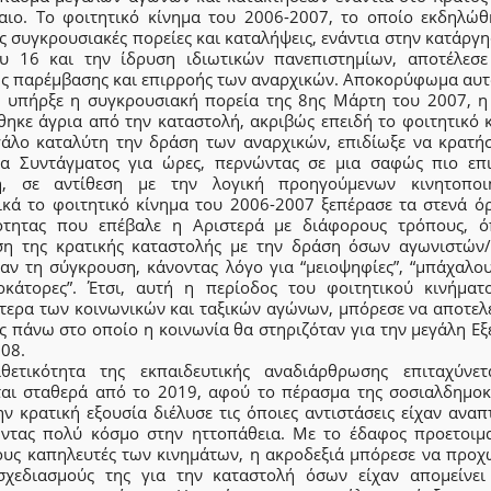
αιο. Το φοιτητικό κίνημα του 2006-2007, το οποίο εκδηλώθ
ς συγκρουσιακές πορείες και καταλήψεις, ενάντια στην κατάργ
υ 16 και την ίδρυση ιδιωτικών πανεπιστημίων, αποτέλεσε
ής παρέμβασης και επιρροής των αναρχικών. Αποκορύφωμα αυτ
 υπήρξε η συγκρουσιακή πορεία της 8ης Μάρτη του 2007, η
θηκε άγρια από την καταστολή, ακριβώς επειδή το φοιτητικό κ
γάλο καταλύτη την δράση των αναρχικών, επιδίωξε να κρατήσ
ία Συντάγματος για ώρες, περνώντας σε μια σαφώς πιο επι
η, σε αντίθεση με την λογική προηγούμενων κινητοποι
ικά το φοιτητικό κίνημα του 2006-2007 ξεπέρασε τα στενά όρ
ότητας που επέβαλε η Αριστερά με διάφορους τρόπους, 
ση της κρατικής καταστολής με την δράση όσων αγωνιστών/
αν τη σύγκρουση, κάνοντας λόγο για “μειοψηφίες”, “μπάχαλου
οκάτορες”. Έτσι, αυτή η περίοδος του φοιτητικού κινήματο
ότερα των κοινωνικών και ταξικών αγώνων, μπόρεσε να αποτελέ
ς πάνω στο οποίο η κοινωνία θα στηριζόταν για την μεγάλη Εξ
08.
θετικότητα της εκπαιδευτικής αναδιάρθρωσης επιταχύνετ
ται σταθερά από το 2019, αφού το πέρασμα της σοσιαλδημοκ
ν κρατική εξουσία διέλυσε τις όποιες αντιστάσεις είχαν αναπ
ντας πολύ κόσμο στην ηττοπάθεια. Με το έδαφος προετοιμ
ους καπηλευτές των κινημάτων, η ακροδεξιά μπόρεσε να προχ
σχεδιασμούς της για την καταστολή όσων είχαν απομείνει