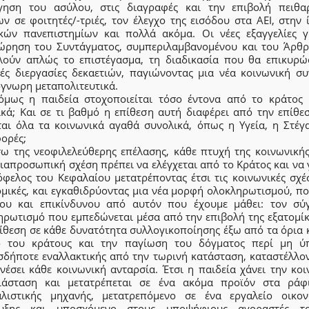
γηση του ασύλου, στις διαγραφές και την επιβολή πειθα
ν σε φοιτητές/-τριές, τον έλεγχο της εισόδου στα ΑΕΙ, στην
ικών πανεπιστημίων και πολλά ακόμα. Οι νέες εξαγγελίες γ
ώρηση του Συντάγματος, συμπεριλαμβανομένου και του Άρθρ
λούν απλώς το επιστέγασμα, τη διαδικασία που θα επικυρώσ
κές διεργασίες δεκαετιών, παγιώνοντας μια νέα κοινωνική συ
γνωρη μεταπολιτευτικά.
 όμως η παιδεία στοχοποιείται τόσο έντονα από το κράτος 
ικά; Και σε τι βαθμό η επίθεση αυτή διαφέρει από την επίθε
ται όλα τα κοινωνικά αγαθά συνολικά, όπως η Υγεία, η Στέγα
ορές;
σω της νεοφιλελεύθερης επέλασης, κάθε πτυχή της κοινωνικής
ιαπροσωπική σχέση πρέπει να ελέγχεται από το Κράτος και να 
όφελος του Κεφαλαίου μετατρέποντας έτσι τις κοινωνικές σχέσ
ομικές, και εγκαθιδρύοντας μια νέα μορφή ολοκληρωτισμού, πο
ου και επικίνδυνου από αυτόν που έχουμε μάθει: τον σύ
ηρωτισμό που εμπεδώνεται μέσα από την επιβολή της εξατομίκ
ίθεση σε κάθε δυνατότητα συλλογικοποίησης έξω από τα όρια 
ο του κράτους και την παγίωση του δόγματος περί μη ύ
σδήποτε εναλλακτικής από την τωρινή κατάσταση, καταστέλλον
νέσει κάθε κοινωνική ανταρσία. Έτσι η παιδεία χάνει την κο
ιάσταση και μετατρέπεται σε ένα ακόμα προϊόν στα ράφ
αλιστικής μηχανής, μετατρεπόμενο σε ένα εργαλείο οικον
υξης και υποσχόμενο στους υποψήφιους αγοραστές τ