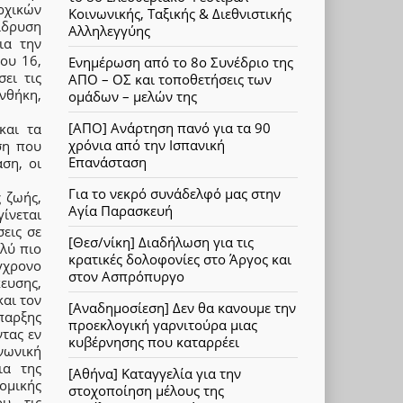
ρχικών
Κοινωνικής, Ταξικής & Διεθνιστικής
 ίδρυση
Αλληλεγγύης
ια την
ου 16,
Ενημέρωση από το 8ο Συνέδριο της
ει τις
ΑΠΟ – ΟΣ και τοποθετήσεις των
νθήκη,
ομάδων – μελών της
[ΑΠΟ] Ανάρτηση πανό για τα 90
και τα
χρόνια από την Ισπανική
ση που
Επανάσταση
ση, οι
Για το νεκρό συνάδελφό μας στην
 ζωής,
Αγία Παρασκευή
γίνεται
εις σε
[Θεσ/νίκη] Διαδήλωση για τις
λύ πιο
κρατικές δολοφονίες στο Άργος και
γχρονο
στον Ασπρόπυργο
ευσης,
και τον
[Αναδημοσίεση] Δεν θα κανουμε την
παρξης
προεκλογική γαρνιτούρα μιας
τας εν
κυβέρνησης που καταρρέει
ινωνική
ια της
[Αθήνα] Καταγγελία για την
ομικής
στοχοποίηση μέλους της
ου τις