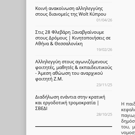
Κοινή ανακοίνωση αλληλεγγύης
στους διανομείς της Wolt Κύπρου
01/04/26
Στις 28 Φλεβάρη Ξαναβγαίνουμε
στους Δρόμους | Κινητοποιήσεις σε
Αθήνα & Θεσσαλονίκη
19/02/26
Αλληλεγγύη στους αγωνιζόμενους
φοιτητές, μαθητές & εκπαιδευτικούς
- Άμεση αθώωση του αναρχικού
φοιτητή Ζ.Μ.
23/11/25
Διαδήλωση ενάντια στην κρατική
και εργοδοτική τρομοκρατία |
Η παιδ
ΣΒΕΔΙ
κεφαλ
28/10/25
παγιω
δημόσ
του, 
νομοσ