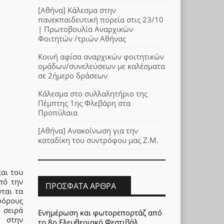
[Αθήνα] Κάλεσμα στην
πανεκπαιδευτική πορεία στις 23/10
| Πρωτοβουλία Αναρχικών
Φοιτητών /τριών Αθήνας
Κοινή αφίσα αναρχικών φοιτητικών
ομάδων/συνελεύσεων με καλέσματα
σε 2ήμερο δράσεων
Κάλεσμα στο συλλαλητήριο της
Πέμπτης 1ης Φλεβάρη στα
Προπύλαια
[Αθήνα] Ανακοίνωση για την
καταδίκη του συντρόφου μας Ζ.Μ.
και του
πό την
ΠΡΌΣΦΑΤΑ ΆΡΘΡΑ
ται τα
φόρους
 σειρά
Ενημέρωση και φωτορεπορτάζ από
ς στην
το 8ο Ελευθεριακό Φεστιβάλ