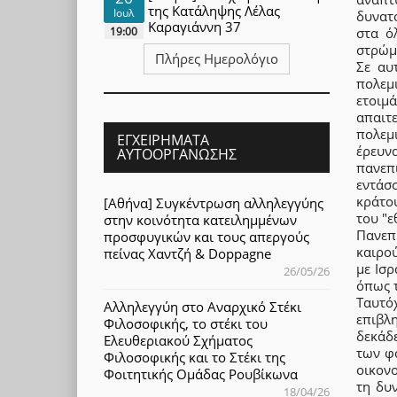
της Κατάληψης Λέλας
Ιουλ
δυνατ
Καραγιάννη 37
19:00
στα ό
στρώμ
Πλήρες Ημερολόγιο
Σε αυ
πολεμ
ετοιμ
απαιτ
πολεμι
ΕΓΧΕΙΡΉΜΑΤΑ
έρευν
ΑΥΤΟΟΡΓΆΝΩΣΗΣ
πανεπ
εντάσ
κράτο
[Αθήνα] Συγκέντρωση αλληλεγγύης
του "ε
στην κοινότητα κατειλημμένων
Πανεπ
προσφυγικών και τους απεργούς
καιρο
πείνας Χαντζή & Doppagne
με Ισρ
26/05/26
όπως τ
Ταυτό
Αλληλεγγύη στο Αναρχικό Στέκι
επιβλ
Φιλοσοφικής, το στέκι του
δεκάδ
Ελευθεριακού Σχήματος
των φο
Φιλοσοφικής και το Στέκι της
οικον
Φοιτητικής Ομάδας Ρουβίκωνα
τη δυ
18/04/26