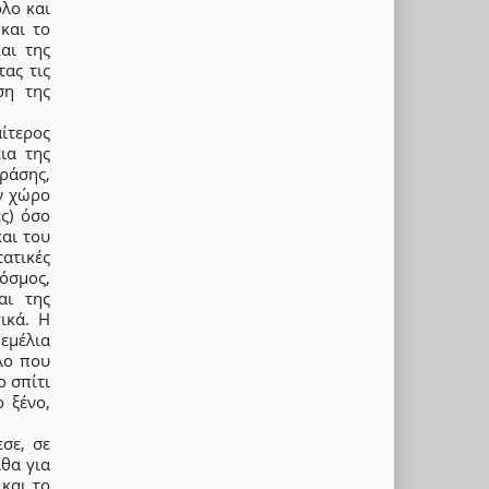
όλο και
και το
αι της
ας τις
ση της
αίτερος
ια της
ράσης,
ν χώρο
ς) όσο
αι του
ατικές
όσμος,
αι της
ικά. Η
θεμέλια
λο που
ο σπίτι
 ξένο,
σε, σε
ίθα για
και το