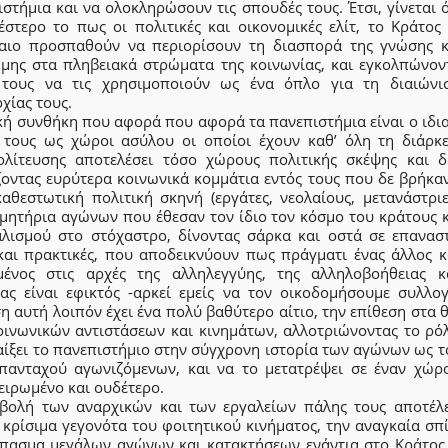
στήμια και να ολοκληρώσουν τις σπουδές τους. Έτσι, γίνεται 
έστερο το πως οι πολιτικές και οικονομικές ελίτ, το Κράτος 
αιο προσπαθούν να περιορίσουν τη διασπορά της γνώσης κ
ήμης στα πληβειακά στρώματα της κοινωνίας, και εγκολπώνοντ
 τους να τις χρησιμοποιούν ως ένα όπλο για τη διαιώνι
χίας τους.
κή συνθήκη που αφορά που αφορά τα πανεπιστήμια είναι ο ιδι
 τους ως χώροι ασύλου οι οποίοι έχουν καθ’ όλη τη διάρκε
ολίτευσης αποτελέσει τόσο χώρους πολιτικής σκέψης και δ
ζοντας ευρύτερα κοινωνικά κομμάτια εντός τους που δε βρήκα
καθεστωτική πολιτική σκηνή (εργάτες, νεολαίους, μετανάστριε
ρμητήρια αγώνων που έθεσαν τον ίδιο τον κόσμο του κράτους κ
αλισμού στο στόχαστρο, δίνοντας σάρκα και οστά σε επαναστ
 και πρακτικές, που αποδεικνύουν πως πράγματι ένας άλλος κ
μένος στις αρχές της αλληλεγγύης, της αλληλοβοήθειας κ
τας είναι εφικτός -αρκεί εμείς να τον οικοδομήσουμε συλλογ
η αυτή λοιπόν έχει ένα πολύ βαθύτερο αίτιο, την επίθεση στα 
οινωνικών αντιστάσεων και κινημάτων, αλλοτριώνοντας το ρό
αίξει το πανεπιστήμιο στην σύγχρονη ιστορία των αγώνων ως τ
πανταχού αγωνιζόμενων, και να το μετατρέψει σε έναν χώρο
ειρωμένο και ουδέτερο.
βολή των αναρχικών και των εργαλείων πάλης τους αποτέλε
κρίσιμα γεγονότα του φοιτητικού κινήματος, την αναγκαία σπ
σπασμα μεγάλων αγώνων και κατακτήσεων ενάντια στο Κράτος 