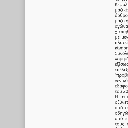
Κεφάλ
μαζικέ
άρθρο
μαζικ
αγώνα
χτυπή
με με
πλατε
κίνησ
Συνολ
νομιμ
εξίσω
επέλεξ
“προβ
γενικ
έδαφο
του 20
Η επι
οξύνε
από τη
οδηγώ
από τ
τους 