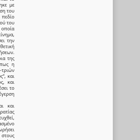
ηκε με
ηση του
 πεδίο
ού του
 οποία
ίνημα,
ει την
θετική
ήσεων.
ια της
όπως η
-τριών
ς”, και
ς, και
σει το
έγερση
αι και
ρατίας
τυχθεί,
ασμένο
ωρήσει
 στους