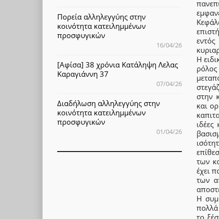
πανεπι
εμφαν
Πορεία αλληλεγγύης στην
Κεφάλ
κοινότητα κατειλημμένων
επιστ
προσφυγικών
εντός
16/04/26
κυριαρ
Η ειδι
[Αφίσα] 38 χρόνια Κατάληψη Λελας
ρόλος
Καραγιάννη 37
μεταπ
07/04/26
στεγά
στην 
Διαδήλωση αλληλεγγύης στην
και ο
κοινότητα κατειλημμένων
καπιτ
προσφυγικών
ιδέες
01/04/26
βασισ
ισότη
επίθεσ
των κ
έχει π
των α
αποστ
Η συμ
πολλά 
το ξέ