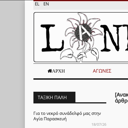
EL
EN
ΑΓΏΝΕΣ
ΑΡΧΉ
[Ανα
ΤΑΞΙΚΉ ΠΆΛΗ
άρθρ
Για το νεκρό συνάδελφό μας στην
Αγία Παρασκευή
18/07/26