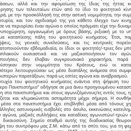
τάσεων, αλλά και την αφομοίωση της ίδιας της ήττας κ
ρησης των τελευταίων ετών από το ίδιο το φοιτητικό κίν
ερά, με την προσκόλλησή της στην αστική νομιμότητα, την συμ
ρτυρία, και τον σχεδιασμό της για κάθετο έλεγχο των κινη
ε να περιορίσει έναν αγώνα ο οποίος πράγματι είχε την δυναμ
νυποχώρητη, οργανωμένη με όρους βάσης, ριξιακή με το υ
μα καταπίεσης πάλη του φοιτητικού κινήματος. Έτσι, πα
ήψεις, τις γενικές συνελεύσεις, και τις κεντρικές πορεί
τοποιούνταν εβδομαδιαία, οι ίδιοι οι φοιτητές/-τριες δεν μ
πλακούν ουσιαστικά και να μαζικοποιήσουν τον αγώ
οποιήσεις δεν έλαβαν συγκρουσιακό χαρακτήρα, παρά
ρίστηκαν στην νομιμότητα του Κράτους, ενώ οι κατα
σότερο λειτουργούσαν ως μέσο διαπάλης ανάμεσα στα συμφ
ριστερών παρατάξεων, παρά ως εστίες αγώνα και αναβρασμού.
τυχία του φοιτητικού κινήματος ενάντια στη ψήφιση του
θερο Πανεπιστήμιο” οδήγησε σε μια άνευ προηγουμένου καταστ
η στα πανεπιστήμια και στους αγωνιζόμενους/ες εντός τους, 
ίζεται και κλιμακώνεται ασταμάτητα μέχρι σήμερα. Η συνθή
 μέσα στα πανεπιστήμια έχει επιβληθεί μέσα από τόνους χη
άλληλες αστυνομικές εισβολές στο άσυλο, εκκενώσεις κατειλη
 αγώνα, μαζικές συλλήψεις και καταδίκες αγωνιστών/-τριών 
ή δικαιοσύνη. Σημείο σταθμό αυτής της διαδικασίας θεωρο
ψη του συντρόφου μας Ζ.Μ. κάτω από το σπίτι του, για τη φε