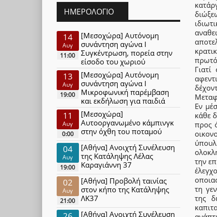
κατάρ
ΗΜΕΡΟΛΌΓΙΟ
διώξεω
ιδιωτ
αναθε
[Μεσοχώρα] Αυτόνομη
14
αποτε
συνάντηση αγώνα Ι
Αυγ
κρατι
Συγκέντρωση, πορεία στην
11:00
πρωτό
είσοδο του χωριού
Γιατί
[Μεσοχώρα] Αυτόνομη
13
αφεντ
συνάντηση αγώνα Ι
Αυγ
δέχον
Μικροφωνική παρέμβαση
19:00
Μεταφ
και εκδήλωση για παιδιά
Εν μέ
[Μεσοχώρα]
11
κάθε δ
Αυτοοργανωμένο κάμπινγκ
Αυγ
προς 
στην όχθη του ποταμού
οικον
0:00
ύπουλ
[Αθήνα] Ανοιχτή Συνέλευση
04
ολοκλ
της Κατάληψης Λέλας
Αυγ
την επ
Καραγιάννη 37
19:00
έλεγχ
οποια
[Αθήνα] Προβολή ταινίας
02
τη γεν
στον κήπο της Κατάληψης
Αυγ
ΛΚ37
της δ
21:00
καπιτ
[Αθήνα] Ανοιχτή Συνέλευση
26
ανάπτ