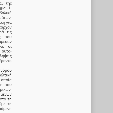
αι της
ημα. Η
βολική
μάτων,
ική για
πάρχον
ρά τις
ες που
πόρεσαν
να, οι
 αυτο-
λήψεις
έροντα
 νόμου
αλτική
η οποία
κη που
μικών,
μμένων
από τη
ύμε τη
ρόμενη