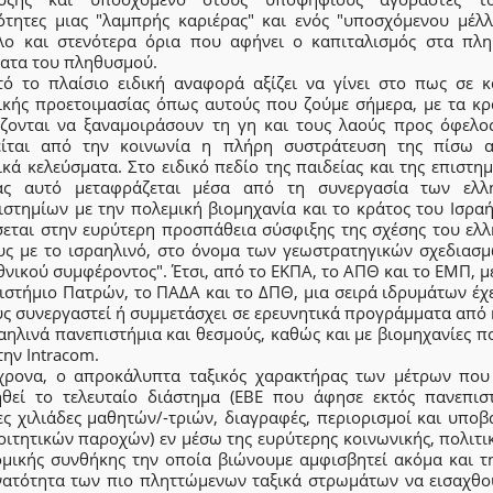
ότητες μιας "λαμπρής καριέρας" και ενός "υποσχόμενου μέλλ
λο και στενότερα όρια που αφήνει ο καπιταλισμός στα πλη
ατα του πληθυσμού.
τό το πλαίσιο ειδική αναφορά αξίζει να γίνει στο πως σε κ
ικής προετοιμασίας όπως αυτούς που ζούμε σήμερα, με τα κρ
άζονται να ξαναμοιράσουν τη γη και τους λαούς προς όφελος
είται από την κοινωνία η πλήρη συστράτευση της πίσω 
κά κελεύσματα. Στο ειδικό πεδίο της παιδείας και της επιστη
ας αυτό μεταφράζεται μέσα από τη συνεργασία των ελλ
ιστημίων με την πολεμική βιομηχανία και το κράτος του Ισραή
σεται στην ευρύτερη προσπάθεια σύσφιξης της σχέσης του ελλ
υς με το ισραηλινό, στο όνομα των γεωστρατηγικών σχεδιασμ
θνικού συμφέροντος". Έτσι, από το ΕΚΠΑ, το ΑΠΘ και το ΕΜΠ, μ
ιστήμιο Πατρών, το ΠΑΔΑ και το ΔΠΘ, μια σειρά ιδρυμάτων έχε
ύς συνεργαστεί ή συμμετάσχει σε ερευνητικά προγράμματα από 
αηλινά πανεπιστήμια και θεσμούς, καθώς και με βιομηχανίες 
ην Intracom.
χρονα, ο απροκάλυπτα ταξικός χαρακτήρας των μέτρων που
ηθεί το τελευταίο διάστημα (ΕΒΕ που άφησε εκτός πανεπισ
ες χιλιάδες μαθητών/-τριών, διαγραφές, περιορισμοί και υποβ
ιτητικών παροχών) εν μέσω της ευρύτερης κοινωνικής, πολιτι
ομικής συνθήκης την οποία βιώνουμε αμφισβητεί ακόμα και τη
νατότητα των πιο πληττώμενων ταξικά στρωμάτων να εισαχθο