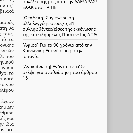
συνέλευσης μας από την ΛΑΕ/ΑΡΑΣ/
οντος"
ΕΑΑΚ στο ΠΑ.ΠΕΙ.
βειακά
[Θεσ/νίκη] Συγκέντρωση
αιρούς
αλληλεγγύης στους/ις 31
άτη να
συλληφθέντες/είσες της εκκένωσης
 τους,
της κατειλημμένης Πρυτανείας ΑΠΘ
από τα
[Αφίσα] Για τα 90 χρόνια από την
μονικης
Κοινωνική Επανάσταση στην
ηνικών
Ισπανία
λ, που
ηνικού
[Ανακοίνωση] Ενάντια σε κάθε
ών και
σκέψη για αναθεώρηση του άρθρου
έχρι το
16
ι κατά
κοινού
πολέμου
 έχουν
τημίων
άθμιση
κής και
ν ίδια
ύν στα