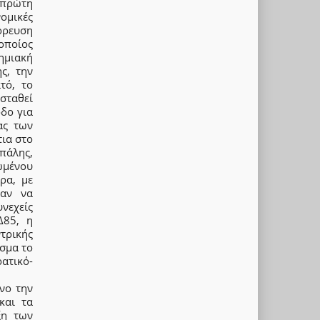
 πρώτη
ομικές
όρευση
οποίος
ημιακή
ς, την
τό, το
σταθεί
δο για
ας των
ια στο
πάλης,
ωμένου
ρα, με
σαν να
νεχείς
Δ85, η
τρικής
εσμα το
ατικό-
όνο την
και τα
ξη των