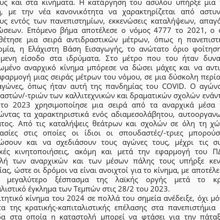
υς και στα κινήματα. Η κατάργηση του ασύλου υπήρξε μια
η, με την νέα κανονικότητα να χαρακτηρίζεται από αστυν
υς εντός των πανεπιστημίων, εκκενώσεις καταλήψεων, απαγ
ώσεων. Επόμενο βήμα αποτέλεσε ο νόμος 4777 το 2021, ο 
θέτησε μια σειρά αντιδραστικών μέτρων, όπως η πανεπιστ
ομία, η Ελάχιστη Βάση Εισαγωγής, το ανώτατο όριο φοίτηση
όμενη είσοδο στα ιδρύματα. Στο μέτρο που του ήταν δυνα
ωμένο αναρχικό κίνημα μπόρεσε να δώσει μάχες και να αντι
εφαρμογή μιας σειράς μέτρων του νόμου, σε μια δύσκολη περίο
αγώνες, όπως ήταν αυτή της πανδημίας του COVID. Ο αγών
αστών/-τριών των καλλιτεχνικών και δραματικών σχολών ενάντ
το 2023 χρησιμοποίησε μια σειρά από τα αναρχικά μέσα 
ώντας τα χαρακτηριστικά ενός αδιαμεσολάβητου, αυτοοργαν
ατος. Από τις καταλήψεις θεάτρων και σχολών σε όλη τη χώ
κασίες στις οποίες οι ίδιοι οι σπουδαστές/-τριες μπορού
ώσουν και να σχεδιάσουν τους αγώνες τους, μέχρι τις συ
ικές κινητοποιήσεις, ακόμη και μετά την εφαρμογή του Π
λή των αναρχικών και των μέσων πάλης τους υπήρξε κεν
ας, ώστε οι δρόμοι να είναι ανοιχτοί για το κίνημα, με αποτέλ
 μεγαλύτερο ξέσπασμα της λαϊκής οργής μετά το κρ
λιστικό έγκλημα των Τεμπών στις 28/2 του 2023.
τητικό κίνημα του 2024 σε πολλά του σημεία ανέδειξε, όχι μ
τα της κρατικής-καπιταλιστικής επέλασης στα πανεπιστήμια 
δα στα οποία η καταστολή μπορεί να φτάσει για την πάτα