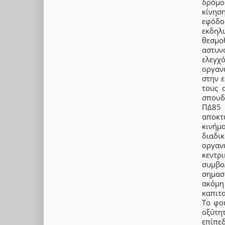
δρόμο
κίνησ
εφόδο
εκδηλ
θεσμο
αστυν
ελεγχ
οργαν
στην 
τους 
σπουδ
ΠΔ85 
αποκτ
κινήμ
διαδι
οργαν
κεντρ
συμβο
σημασί
ακόμη
καπιτα
Το φοι
οξύτη
επίπε