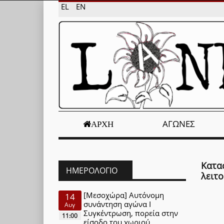
EL
EN
ΑΓΏΝΕΣ
ΑΡΧΉ
Κατα
ΗΜΕΡΟΛΌΓΙΟ
λειτο
[Μεσοχώρα] Αυτόνομη
14
συνάντηση αγώνα Ι
Αυγ
Συγκέντρωση, πορεία στην
11:00
είσοδο του χωριού