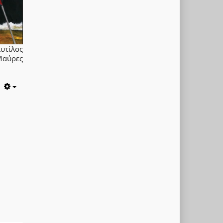
υτίλος
Μαύρες
Empty