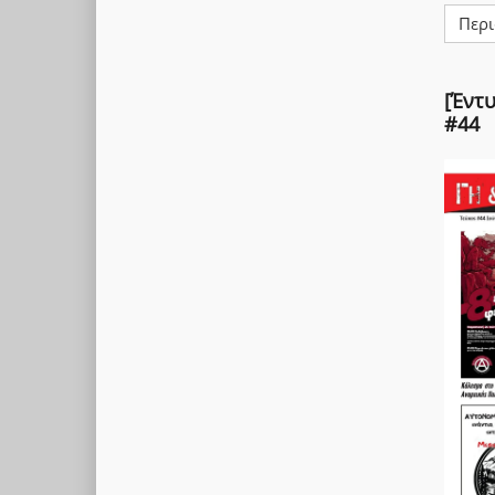
Περι
[Έντυ
#44