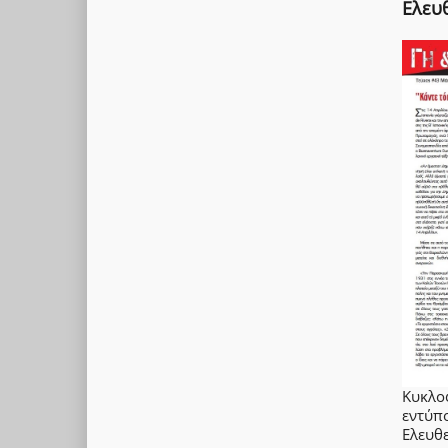
Ελευ
Κυκλο
εντύ
Ελευθε