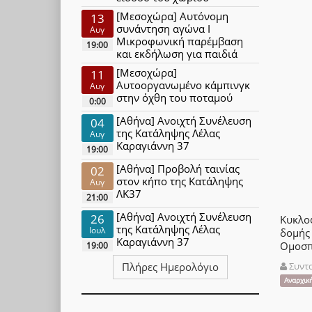
[Μεσοχώρα] Αυτόνομη
13
συνάντηση αγώνα Ι
Αυγ
Μικροφωνική παρέμβαση
19:00
και εκδήλωση για παιδιά
[Μεσοχώρα]
11
Αυτοοργανωμένο κάμπινγκ
Αυγ
στην όχθη του ποταμού
0:00
[Αθήνα] Ανοιχτή Συνέλευση
04
της Κατάληψης Λέλας
Αυγ
Καραγιάννη 37
19:00
[Αθήνα] Προβολή ταινίας
02
στον κήπο της Κατάληψης
Αυγ
ΛΚ37
21:00
[Αθήνα] Ανοιχτή Συνέλευση
26
Κυκλο
της Κατάληψης Λέλας
Ιουλ
δομής
Καραγιάννη 37
Ομοσπ
19:00
Πλήρες Ημερολόγιο
Συντ
Αναρχικ