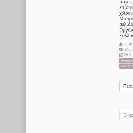
στους
επίση
χώρου
Μπορε
σελίδ
Οργ
Συλλο
Συντ
Ελευ
28 Α
Αναρχικ
έντυπο "
Περι
Ένα