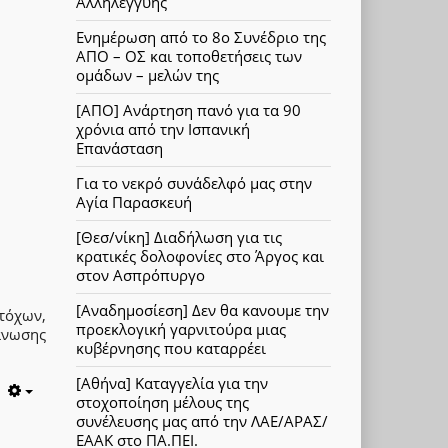
Αλληλεγγύης
Ενημέρωση από το 8ο Συνέδριο της
ΑΠΟ – ΟΣ και τοποθετήσεις των
ομάδων – μελών της
[ΑΠΟ] Ανάρτηση πανό για τα 90
χρόνια από την Ισπανική
Επανάσταση
Για το νεκρό συνάδελφό μας στην
Αγία Παρασκευή
[Θεσ/νίκη] Διαδήλωση για τις
κρατικές δολοφονίες στο Άργος και
στον Ασπρόπυργο
[Αναδημοσίεση] Δεν θα κανουμε την
τόχων,
προεκλογική γαρνιτούρα μιας
άνωσης
κυβέρνησης που καταρρέει
[Αθήνα] Καταγγελία για την
στοχοποίηση μέλους της
Empty
συνέλευσης μας από την ΛΑΕ/ΑΡΑΣ/
ΕΑΑΚ στο ΠΑ.ΠΕΙ.