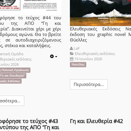
φόρησε το τεύχος #44 του
που της ΑΠΟ “Γη και
ρία”. Διακινείται χέρι με χέρι
Ελευθεριακές Εκδόσεις Να
 δρόμους αγώνα. Θα το βρείτε
έκδοση του graphic novel 
ς σε αυτοδιαχειριζόμενους
Θύελλες
, στέκια και καταλήψεις.
LaF
Ελευθεριακές εκδόσεις
ακτική Ομάδα
19 Ιουνίου 2026
θεριακές εκδόσεις
Empty
ουνίου 2026
Ναυτίλος
ή Πολιτική Οργάνωση
Γη και Ελευθερία"
ιακές Εκδόσεις
Περισσότερα...
σσότερα...
οφόρησε το τεύχος #43
Γη και Ελευθερία #42
ντύπου της ΑΠΟ “Γη και