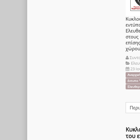
Κυκλο
εντύ
Ελευθε
στους
επίση
χώρους
Συντ
Ελευ
23 Ι
Αναρχικ
έντυπο "
Ελευθερ
Περι
Κυκλ
του ε