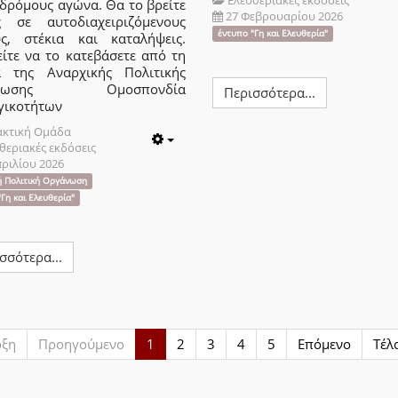
 δρόμους αγώνα. Θα το βρείτε
27 Φεβρουαρίου 2026
ς σε αυτοδιαχειριζόμενους
έντυπο "Γη και Ελευθερία"
ς, στέκια και καταλήψεις.
ίτε να το κατεβάσετε από τη
α της Αναρχικής Πολιτικής
άνωσης Ομοσπονδία
Περισσότερα...
γικοτήτων
ακτική Ομάδα
θεριακές εκδόσεις
Empty
πριλίου 2026
ή Πολιτική Οργάνωση
Γη και Ελευθερία"
σσότερα...
ρξη
Προηγούμενο
1
2
3
4
5
Επόμενο
Τέλ