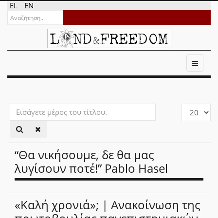
EL
EN
Εισάγετε
Εμφάνιση
μέρος
#
του
τίτλου.
“Θα νικήσουμε, δε θα μας
λυγίσουν ποτέ!” Pablo Hasel
«Καλή χρονιά»; | Ανακοίνωση της