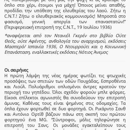
όπλο στο χέρι, έτοιμοι για μάχη! Όποιος μείνει απαθής,
προδίδει την υπόθεση της ελευθερίας του λαού. Ζήτω η
C.N.T.! Ζήτω ο ελευθεριακός κομμουνισμός! Μπροστά στο
φασισμό, γενική απεργία των επαναστατών!”
(Περιφερειακή επιτροπή της C.N.T., 19 Ιουλίου 1936)
*αναφέρεται από τον Ντανιέλ Γκερέν στο βιβλίο Ούτε
Θεός, ούτε Αφέντης, ανθολογία του αναρχισμού, εκδόσεις
Μασπερό/ Ισπανία 1936, Ο Ντουρρούτι και η Κοινωνική
Επανάσταση, εναλλακτικές εκδόσεις Νότιος Άνεμος
Οι σειρήνες
Η πρώτη λάμψη της νέας ημέρας φωτίζει τις φτωχικές
προσόψεις των σπιτιών των οδών Πουχάδας, Εσπροθέντα
και Λιούλ. Πολυάριθμοι οπλισμένοι άντρες κρατούν την
περιοχή του γηπέδου. Όλοι σχεδόν φορούν μπλε φόρμες.
Είκοσι επίλεκτοι αγωνιστές θα συνοδεύουν την επιτροπή
άμυνας. Καθένας τους είναι ψημένος στις οδομαχίες. Τα
όπλα έχουν φορτωθεί σε δυο φορτηγά. Οι Ρικάρντο Σανθ
και Αντόνιο Ορτίθ βάζουν πάνω στη σκεπή του πρώτου
φορτηγού ένα MG. “Σύντροφοι, μόλις τηλεφώνησε η
επιτροπή του Σανς. Οι μονάδες εγακταλείπουν τους