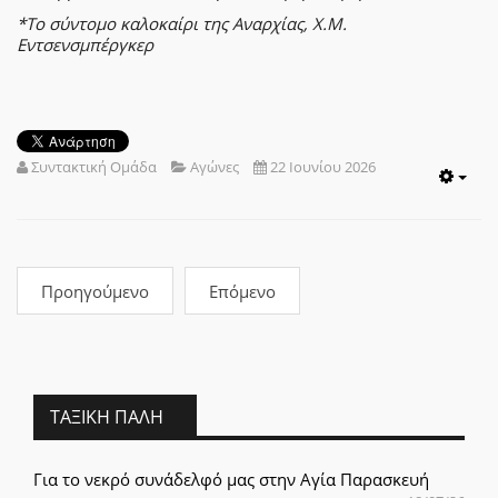
*Το σύντομο καλοκαίρι της Αναρχίας, Χ.Μ.
Εντσενσμπέργκερ
Συντακτική Ομάδα
Αγώνες
22 Ιουνίου 2026
Emp
Προηγούμενο
Επόμενο
ΤΑΞΙΚΉ ΠΆΛΗ
Για το νεκρό συνάδελφό μας στην Αγία Παρασκευή