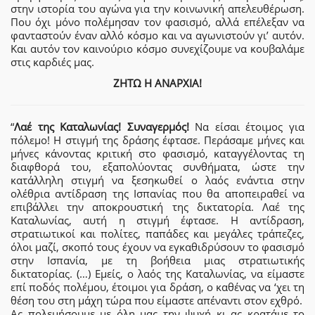
στην ιστορία του αγώνα για την κοινωνική απελευθέρωση.
Που όχι μόνο πολέμησαν τον φασισμό, αλλά επέλεξαν να
φανταστούν έναν αλλό κόσμο και να αγωνιστούν γι’ αυτόν.
Και αυτόν τον καινούριο κόσμο συνεχίζουμε να κουβαλάμε
στις καρδιές μας.
ΖΗΤΩ Η ΑΝΑΡΧΙΑ!
“
Λαέ της Καταλωνίας! Συναγερμός!
Να είσαι έτοιμος για
πόλεμο! Η στιγμή της δράσης έφτασε. Περάσαμε μήνες και
μήνες κάνοντας κριτική στο φασισμό, καταγγέλοντας τη
διαφθορά του, εξαπολύοντας συνθήματα, ώστε την
κατάλληλη στιγμή να ξεσηκωθεί ο λαός ενάντια στην
ολέθρια αντίδραση της Ισπανίας που θα αποπειραθεί να
επιβάλλει την αποκρουστική της δικτατορία. Λαέ της
Καταλωνίας, αυτή η στιγμή έφτασε. Η αντίδραση,
στρατιωτικοί και πολίτες, παπάδες και μεγάλες τράπεζες,
όλοι μαζί, σκοπό τους έχουν να εγκαθιδρύσουν το φασισμό
στην Ισπανία, με τη βοήθεια μιας στρατιωτικής
δικτατορίας. (…) Εμείς, ο λαός της Καταλωνίας, να είμαστε
επί ποδός πολέμου, έτοιμοι για δράση, ο καθένας να ‘χει τη
θέση του στη μάχη τώρα που είμαστε απέναντι στον εχθρό.
Ας πολεμήσουμε με όλη μας την ψυχή κι ας κρατάμε το