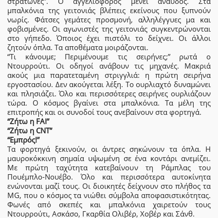
στρατώνες”. Ο αγγελιοφόρος μένει άναυδος. Στα
μπαλκόνια της γειτονιάς βλέπεις εκείνους που ξυπνούν
νωρίς. Φάτσες γεμάτες προσμονή, αλληλέγγυες μα και
φοβισμένες. Οι αγωνιστές της γειτονιάς συγκεντρώνονται
στο γήπεδο. Όποιος έχει πιστόλι το δείχνει. Οι άλλοι
ζητούν όπλα. Τα αποθέματα μοιράζονται.
“Τι κάνουμε; Περιμένουμε τις σειρήνες;” ρωτά ο
Ντουρρούτι. Οι οδηγοί ανάβουν τις μηχανές. Μακριά
ακούς μια παρατεταμένη στριγγλιά: η πρώτη σειρήνα
εργοστασίου. Δεν ακούγεται λέξη. Το ουρλιαχτό δυναμώνει
και πλησιάζει. Όλο και περισσότερες σειρήνες ουρλιάζουν
τώρα. Ο κόσμος βγαίνει στα μπαλκόνια. Τα μέλη της
επιτροπής και οι συνοδοί τους ανεβαίνουν στα φορτηγά.
“Ζήτω η FAI”
“Ζήτω η CNT”
“Εμπρός!”
Τα φορτηγά ξεκινούν, οι άντρες σηκώνουν τα όπλα. Η
μαυροκόκκινη σημαία υψωμένη σε ένα κοντάρι ανεμίζει.
Με πρώτη ταχύτητα κατεβαίνουν τη Ράμπλας του
Πουέμπλο-Νουέβο. Όλο και περισσότερα αυτοκίνητα
ενώνονται μαζί τους. Οι διοικητές δείχνουν στο πλήθος τα
MG, που ο κόσμος τα νιώθει σύμβολα αποφασιστικότητας.
Φωνές από σκεπές και μπαλκόνια χαιρετούν τους
Ντουρρούτι, Ασκάσο, Γκαρθία Ολιβέρ, Χοβέρ και Σάνθ.