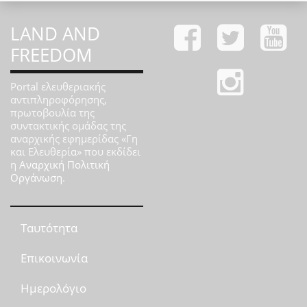
LAND AND
FREEDOM
Portal ελευθεριακής
αντιπληροφόρησης,
πρωτοβουλία της
συντακτικής ομάδας της
αναρχικής εφημερίδας «Γη
και Ελευθερία» που εκδίδει
η
Αναρχική Πολιτική
Οργάνωση
.
Ταυτότητα
Επικοινωνία
Ημερολόγιο