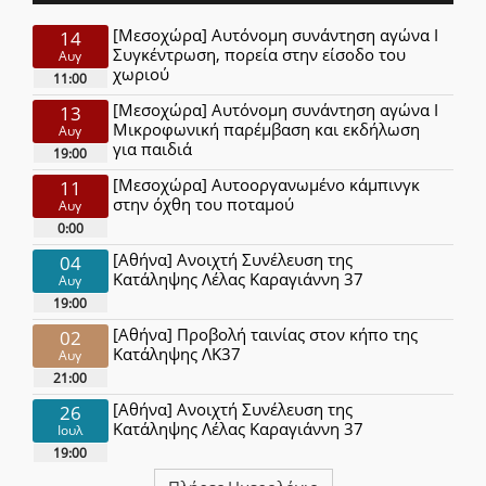
[Μεσοχώρα] Αυτόνομη συνάντηση αγώνα Ι
14
Συγκέντρωση, πορεία στην είσοδο του
Αυγ
χωριού
11:00
[Μεσοχώρα] Αυτόνομη συνάντηση αγώνα Ι
13
Μικροφωνική παρέμβαση και εκδήλωση
Αυγ
για παιδιά
19:00
[Μεσοχώρα] Αυτοοργανωμένο κάμπινγκ
11
στην όχθη του ποταμού
Αυγ
0:00
[Αθήνα] Ανοιχτή Συνέλευση της
04
Κατάληψης Λέλας Καραγιάννη 37
Αυγ
19:00
[Αθήνα] Προβολή ταινίας στον κήπο της
02
Κατάληψης ΛΚ37
Αυγ
21:00
[Αθήνα] Ανοιχτή Συνέλευση της
26
Κατάληψης Λέλας Καραγιάννη 37
Ιουλ
19:00