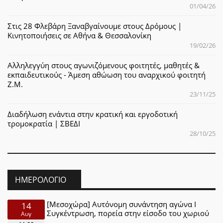
01/04/26
Στις 28 Φλεβάρη Ξαναβγαίνουμε στους Δρόμους |
Κινητοποιήσεις σε Αθήνα & Θεσσαλονίκη
19/02/26
Αλληλεγγύη στους αγωνιζόμενους φοιτητές, μαθητές &
εκπαιδευτικούς - Άμεση αθώωση του αναρχικού φοιτητή
Ζ.Μ.
23/11/25
Διαδήλωση ενάντια στην κρατική και εργοδοτική
τρομοκρατία | ΣΒΕΔΙ
28/10/25
ΗΜΕΡΟΛΌΓΙΟ
[Μεσοχώρα] Αυτόνομη συνάντηση αγώνα Ι
14
Συγκέντρωση, πορεία στην είσοδο του χωριού
Αυγ