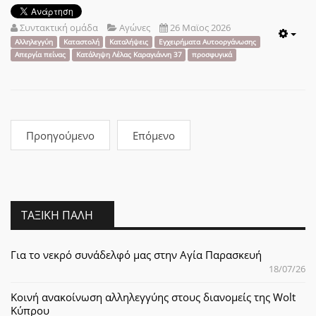
Συντακτική ομάδα
Αγώνες
26 Μαϊος 2026
Emp
Αλληλεγγύη
Καταστολή
Καταλήψεις
Εγχειρήματα Αυτοοργάνωσης
Απεργία πείνας
Κατάληψη Λέλας Καραγιάννη 37
προσφυγικά
Προηγούμενο
Επόμενο
ΤΑΞΙΚΉ ΠΆΛΗ
Για το νεκρό συνάδελφό μας στην Αγία Παρασκευή
18/07/26
Κοινή ανακοίνωση αλληλεγγύης στους διανομείς της Wolt
Κύπρου