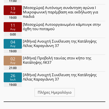
11:00
[Μεσοχώρα] Αυτόνομη συνάντηση αγώνα Ι
13
Μικροφωνική παρέμβαση και εκδήλωση για
Αυγ
παιδιά
19:00
[Μεσοχώρα] Αυτοοργανωμένο κάμπινγκ στην
11
όχθη του ποταμού
Αυγ
0:00
[Αθήνα] Ανοιχτή Συνέλευση της Κατάληψης
04
Λέλας Καραγιάννη 37
Αυγ
19:00
[Αθήνα] Προβολή ταινίας στον κήπο της
02
Κατάληψης ΛΚ37
Αυγ
21:00
[Αθήνα] Ανοιχτή Συνέλευση της Κατάληψης
26
Λέλας Καραγιάννη 37
Ιουλ
19:00
Πλήρες Ημερολόγιο