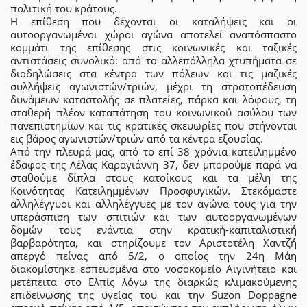
πολιτική του κράτους.
Η επίθεση που δέχονται οι καταλήψεις και οι
αυτοοργανωμένοι χώροι αγώνα αποτελεί αναπόσπαστο
κομμάτι της επίθεσης στις κοινωνικές και ταξικές
αντιστάσεις συνολικά: από τα αλλεπάλληλα χτυπήματα σε
διαδηλώσεις στα κέντρα των πόλεων και τις μαζικές
συλλήψεις αγωνιστών/τριών, μέχρι τη στρατοπέδευση
δυνάμεων καταστολής σε πλατείες, πάρκα και λόφους, τη
σταθερή πλέον καταπάτηση του κοινωνικού ασύλου των
πανεπιστημίων και τις κρατικές σκευωρίες που στήνονται
εις βάρος αγωνιστών/τριών από τα κέντρα εξουσίας.
Από την πλευρά μας, από το επί 38 χρόνια κατειλημμένο
έδαφος της Λέλας Καραγιάννη 37, δεν μπορούμε παρά να
σταθούμε δίπλα στους κατοίκους και τα μέλη της
Κοινότητας Κατειλημμένων Προσφυγικών. Στεκόμαστε
αλληλέγγυοι και αλληλέγγυες με τον αγώνα τους για την
υπεράσπιση των σπιτιών και των αυτοοργανωμένων
δομών τους ενάντια στην κρατική-καπιταλιστική
βαρβαρότητα, και στηρίζουμε τον Αριστοτέλη Χαντζή
απεργό πείνας από 5/2, ο οποίος την 24η Μάη
διακομίστηκε εσπευσμένα στο νοσοκομείο Αιγινήτειο και
μετέπειτα στο Ελπίς λόγω της διαρκώς κλιμακούμενης
επιδείνωσης της υγείας του και την Suzon Doppagne