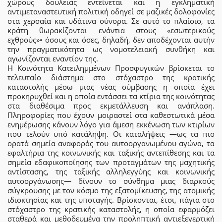
χώρους δουλειάς εντείνεται και η εγκληματική
αντιμεταναστευτική πολιτική οδηγεί σε μαζικές δολοφονίες
στα χερσαία και υδάτινα σύνορα. Σε αυτό το πλαίσιο, τα
κράτη θωρακίζονται ενάντια στους «εσωτερικούς
εχθρούς»• όσους και όσες, δηλαδή, δεν αποδέχονται αυτήν
την πραγματικότητα ως νομοτελειακή συνθήκη και
αγωνίζονται εναντίον της.
Η Κοινότητα Κατειλημμένων Προσφυγικών βρίσκεται το
τελευταίο διάστημα στο στόχαστρο της κρατικής
καταστολής μέσω μιας νέας σύμβασης η οποία έχει
προκηρυχθεί και η οποία εντάσσει τα κτίρια της κοινότητας
στα διαθέσιμα προς εκμετάλλευση και ανάπλαση.
Πληροφορίες που έχουν μοιραστεί στα καθεστωτικά μέσα
ενημέρωσης κάνουν λόγο για άμεση εκκένωση των κτιρίων
που τελούν υπό κατάληψη. Οι καταλήψεις —ως τα πιο
ορατά σημεία αναφοράς του αυτοοργανωμένου αγώνα, τα
εφαλτήρια της κοινωνικής και ταξικής αντεπίθεσης και τα
σημεία εδαφικοποίησης των προταγμάτων της μαχητικής
αντίστασης, της ταξικής αλληλεγγύης και κοινωνικής
αυτοοργάνωσης— δίνουν το σύνθημα μιας διαρκούς
σύγκρουσης με τον κόσμο της εξατομίκευσης, της ατομικής
ιδιοκτησίας και της υποταγής. Βρίσκονται, έτσι, πάγια στο
στόχαστρο της κρατικής καταστολής, η οποία εφαρμόζει
σταθερά και μεθοδευμένα την προληπτική αντιεξεγερτική