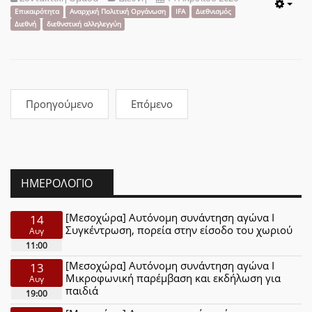
Emp
Επικαιρότητα
Αναρχική Πολιτική Οργάνωση
IFA
Διεθνισμός
Διεθνή
διεθνστική αλληλεγγύη
Προηγούμενο
Επόμενο
ΗΜΕΡΟΛΌΓΙΟ
[Μεσοχώρα] Αυτόνομη συνάντηση αγώνα Ι
14
Συγκέντρωση, πορεία στην είσοδο του χωριού
Αυγ
11:00
[Μεσοχώρα] Αυτόνομη συνάντηση αγώνα Ι
13
Μικροφωνική παρέμβαση και εκδήλωση για
Αυγ
παιδιά
19:00