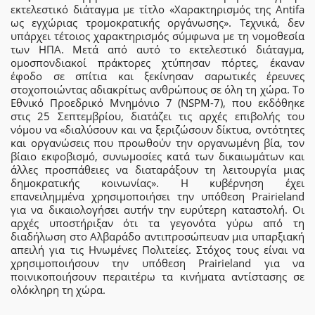
εκτελεστικό διάταγμα με τίτλο «Χαρακτηρισμός της Antifa
ως εγχώριας τρομοκρατικής οργάνωσης». Τεχνικά, δεν
υπάρχει τέτοιος χαρακτηρισμός σύμφωνα με τη νομοθεσία
των ΗΠΑ. Μετά από αυτό το εκτελεστικό διάταγμα,
ομοσπονδιακοί πράκτορες χτύπησαν πόρτες, έκαναν
έφοδο σε σπίτια και ξεκίνησαν σαρωτικές έρευνες
στοχοποιώντας αδιακρίτως ανθρώπους σε όλη τη χώρα. Το
Εθνικό Προεδρικό Μνημόνιο 7 (NSPM-7), που εκδόθηκε
στις 25 Σεπτεμβρίου, διατάζει τις αρχές επιβολής του
νόμου να «διαλύσουν και να ξεριζώσουν δίκτυα, οντότητες
και οργανώσεις που προωθούν την οργανωμένη βία, τον
βίαιο εκφοβισμό, συνωμοσίες κατά των δικαιωμάτων και
άλλες προσπάθειες να διαταράξουν τη λειτουργία μιας
δημοκρατικής κοινωνίας». Η κυβέρνηση έχει
επανειλημμένα χρησιμοποιήσει την υπόθεση Prairieland
για να δικαιολογήσει αυτήν την ευρύτερη καταστολή. Οι
αρχές υποστήριξαν ότι τα γεγονότα γύρω από τη
διαδήλωση στο Αλβαράδο αντιπροσώπευαν μια υπαρξιακή
απειλή για τις Ηνωμένες Πολιτείες. Στόχος τους είναι να
χρησιμοποιήσουν την υπόθεση Prairieland για να
ποινικοποιήσουν περαιτέρω τα κινήματα αντίστασης σε
ολόκληρη τη χώρα.