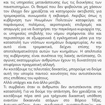
και τις υπηρεσίες μετανάστευσης έως τις διοικήσεις των
πανεπιστημίων. Οι θεσμοί που δεν φοβούνται μη χάσουν
τον έλεγχo δεν χρειάζεται να κατηγορούν ακτιβιστές για
τρομοκρατία, συνωμοσία ή εκβιασμό. Ακριβώς όπως η
κυβέρνηση των Ηνωμένων Πολιτειών καταφεύγει σε
παράνομους πολέμους, αεροπορικές επιδρομές και
απαγωγές για να διατηρήσει την παγκόσμια κυριαρχία της,
οι υπηρεσίες επιβολής του νόμου στρέφονται όλο και
περισσότερο σε εξωφρενικά ή εγκληματικά μέσα για την
καταστολή των ντόπιων κινημάτων διαμαρτυρίας. Αν και
αυτό είναι τρομακτικό, δείχνει επίσης την
αποτελεσματικότητα αυτών των κινημάτων. Η απελπισία
της κυβέρνησης είναι συνέπεια της λαϊκής αντίστασης. Οι
αγώνες εκατομμυρίων ανθρώπων έχουν τη δυνατότητα να
επιφέρουν πραγματική αλλαγή.
Αν κοιτάξουμε τις τελευταίες δεκαετίες, μπορούμε να δούμε
αυτή την ιστορία παντού: κοινότητες που αντιστέκονται
στις επιθέσεις του κράτους.
Αλλά υπάρχει και ένα άλλο μοτίβο.
Τι συμβαίνει όταν οι άνθρωποι δεν αντιστέκονται στην
καταστολή; Για να δούμε την απάντηση, δεν χρειάζεται να
κοιτάξουμε πέρα από μια τρέχουσα δικαστική υπόθεση
εναντίον δεκαεννέα ατόμων στο Βόρειο Τέξας.
Αντιμετωπίζουν έναν συνδυασμό ομοσπονδιακών και