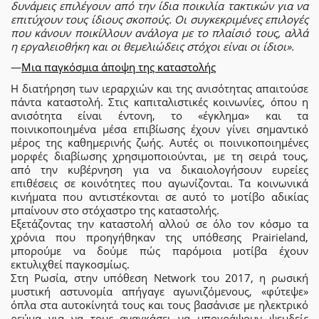
δυνάμεις επιλέγουν από την ίδια ποικιλία τακτικών για να
επιτύχουν τους ίδιους σκοπούς. Οι συγκεκριμένες επιλογές
που κάνουν ποικίλλουν ανάλογα με το πλαίσιό τους, αλλά
η εργαλειοθήκη και οι θεμελιώδεις στόχοι είναι οι ίδιοι».
—
Μια παγκόσμια άποψη της καταστολής
Η διατήρηση των ιεραρχιών και της ανισότητας απαιτούσε
πάντα καταστολή. Στις καπιταλιστικές κοινωνίες, όπου η
ανισότητα είναι έντονη, το «έγκλημα» και τα
ποινικοποιημένα μέσα επιβίωσης έχουν γίνει σημαντικό
μέρος της καθημερινής ζωής. Αυτές οι ποινικοποιημένες
μορφές διαβίωσης χρησιμοποιούνται, με τη σειρά τους,
από την κυβέρνηση για να δικαιολογήσουν ευρείες
επιθέσεις σε κοινότητες που αγωνίζονται. Τα κοινωνικά
κινήματα που αντιστέκονται σε αυτό το μοτίβο αδικίας
μπαίνουν στο στόχαστρο της καταστολής.
Εξετάζοντας την καταστολή αλλού σε όλο τον κόσμο τα
χρόνια που προηγήθηκαν της υπόθεσης Prairieland,
μπορούμε να δούμε πώς παρόμοια μοτίβα έχουν
εκτυλιχθεί παγκοσμίως.
Στη Ρωσία, στην υπόθεση Network του 2017, η ρωσική
μυστική αστυνομία απήγαγε αγωνιζόμενους, «φύτεψε»
όπλα στα αυτοκίνητά τους και τους βασάνισε με ηλεκτρικό
ρεύμα για να τους αναγκάσει να υπογράψουν ψευδείς