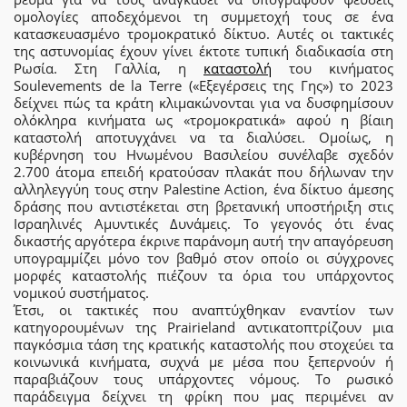
ομολογίες αποδεχόμενοι τη συμμετοχή τους σε ένα
κατασκευασμένο τρομοκρατικό δίκτυο. Αυτές οι τακτικές
της αστυνομίας έχουν γίνει έκτοτε τυπική διαδικασία στη
Ρωσία. Στη Γαλλία, η
καταστολή
του κινήματος
Soulevements de la Terre («Εξεγέρσεις της Γης») το 2023
δείχνει πώς τα κράτη κλιμακώνονται για να δυσφημίσουν
ολόκληρα κινήματα ως «τρομοκρατικά» αφού η βίαιη
καταστολή αποτυγχάνει να τα διαλύσει. Ομοίως, η
κυβέρνηση του Ηνωμένου Βασιλείου συνέλαβε σχεδόν
2.700 άτομα επειδή κρατούσαν πλακάτ που δήλωναν την
αλληλεγγύη τους στην Palestine Action, ένα δίκτυο άμεσης
δράσης που αντιστέκεται στη βρετανική υποστήριξη στις
Ισραηλινές Αμυντικές Δυνάμεις. Το γεγονός ότι ένας
δικαστής αργότερα έκρινε παράνομη αυτή την απαγόρευση
υπογραμμίζει μόνο τον βαθμό στον οποίο οι σύγχρονες
μορφές καταστολής πιέζουν τα όρια του υπάρχοντος
νομικού συστήματος.
Έτσι, οι τακτικές που αναπτύχθηκαν εναντίον των
κατηγορουμένων της Prairieland αντικατοπτρίζουν μια
παγκόσμια τάση της κρατικής καταστολής που στοχεύει τα
κοινωνικά κινήματα, συχνά με μέσα που ξεπερνούν ή
παραβιάζουν τους υπάρχοντες νόμους. Το ρωσικό
παράδειγμα δείχνει τη φρίκη που μας περιμένει αν