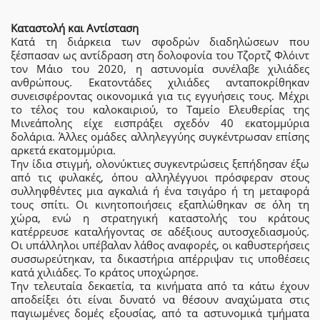
Καταστολή και Αντίσταση
Κατά τη διάρκεια των σφοδρών διαδηλώσεων που
ξέσπασαν ως αντίδραση στη δολοφονία του Τζορτζ Φλόιντ
τον Μάιο του 2020, η αστυνομία συνέλαβε χιλιάδες
ανθρώπους. Εκατοντάδες χιλιάδες ανταποκρίθηκαν
συνεισφέροντας οικονομικά για τις εγγυήσεις τους. Μέχρι
το τέλος του καλοκαιριού, το Ταμείο Ελευθερίας της
Μινεάπολης είχε εισπράξει σχεδόν 40 εκατομμύρια
δολάρια. Άλλες ομάδες αλληλεγγύης συγκέντρωσαν επίσης
αρκετά εκατομμύρια.
Την ίδια στιγμή, ολονύκτιες συγκεντρώσεις ξεπήδησαν έξω
από τις φυλακές, όπου αλληλέγγυοι πρόσφεραν στους
συλληφθέντες μια αγκαλιά ή ένα τσιγάρο ή τη μεταφορά
τους σπίτι. Οι κινητοποιήσεις εξαπλώθηκαν σε όλη τη
χώρα, ενώ η στρατηγική καταστολής του κράτους
κατέρρευσε καταλήγοντας σε αδέξιους αυτοσχεδιασμούς.
Οι υπάλληλοι υπέβαλαν λάθος αναφορές, οι καθυστερήσεις
συσσωρεύτηκαν, τα δικαστήρια απέρριψαν τις υποθέσεις
κατά χιλιάδες. Το κράτος υποχώρησε.
Την τελευταία δεκαετία, τα κινήματα από τα κάτω έχουν
αποδείξει ότι είναι δυνατό να θέσουν αναχώματα στις
παγιωμένες δομές εξουσίας, από τα αστυνομικά τμήματα