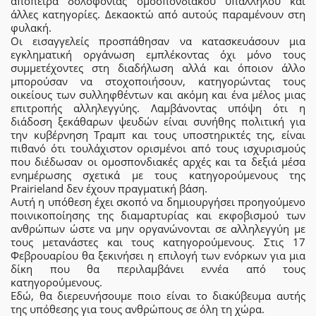
απόπειρα δολοφονίας ομοσπονδιακού υπαλλήλου και
άλλες κατηγορίες. Δεκαοκτώ από αυτούς παραμένουν στη
φυλακή.
Οι εισαγγελείς προσπάθησαν να κατασκευάσουν μια
εγκληματική οργάνωση εμπλέκοντας όχι μόνο τους
συμμετέχοντες στη διαδήλωση αλλά και όποιον άλλο
μπορούσαν να στοχοποιήσουν, κατηγορώντας τους
οικείους των συλληφθέντων και ακόμη και ένα μέλος μιας
επιτροπής αλληλεγγύης. Λαμβάνοντας υπόψη ότι η
διάδοση ξεκάθαρων ψευδών είναι συνήθης πολιτική για
την κυβέρνηση Τραμπ και τους υποστηρικτές της, είναι
πιθανό ότι τουλάχιστον ορισμένοι από τους ισχυρισμούς
που διέδωσαν οι ομοσπονδιακές αρχές και τα δεξιά μέσα
ενημέρωσης σχετικά με τους κατηγορούμενους της
Prairieland δεν έχουν πραγματική βάση.
Αυτή η υπόθεση έχει σκοπό να δημιουργήσει προηγούμενο
ποινικοποίησης της διαμαρτυρίας και εκφοβισμού των
ανθρώπων ώστε να μην οργανώνονται σε αλληλεγγύη με
τους μετανάστες και τους κατηγορούμενους. Στις 17
Φεβρουαρίου θα ξεκινήσει η επιλογή των ενόρκων για μια
δίκη που θα περιλαμβάνει εννέα από τους
κατηγορούμενους.
Εδώ, θα διερευνήσουμε ποιο είναι το διακύβευμα αυτής
της υπόθεσης για τους ανθρώπους σε όλη τη χώρα.