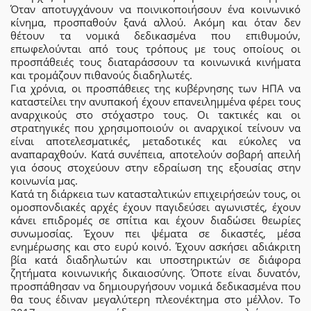
Όταν αποτυγχάνουν να ποινικοποιήσουν ένα κοινωνικό
κίνημα, προσπαθούν ξανά αλλού. Ακόμη και όταν δεν
θέτουν τα νομικά δεδικασμένα που επιθυμούν,
επωφελούνται από τους τρόπους με τους οποίους οι
προσπάθειές τους διαταράσσουν τα κοινωνικά κινήματα
και τρομάζουν πιθανούς διαδηλωτές.
Για χρόνια, οι προσπάθειες της κυβέρνησης των ΗΠΑ να
καταστείλει την ανυπακοή έχουν επανειλημμένα φέρει τους
αναρχικούς στο στόχαστρο τους. Οι τακτικές και οι
στρατηγικές που χρησιμοποιούν οι αναρχικοί τείνουν να
είναι αποτελεσματικές, μεταδοτικές και εύκολες να
αναπαραχθούν. Κατά συνέπεια, αποτελούν σοβαρή απειλή
για όσους στοχεύουν στην εδραίωση της εξουσίας στην
κοινωνία μας.
Κατά τη διάρκεια των κατασταλτικών επιχειρήσεών τους, οι
ομοσπονδιακές αρχές έχουν παγιδεύσει αγωνιστές, έχουν
κάνει επιδρομές σε σπίτια και έχουν διαδώσει θεωρίες
συνωμοσίας. Έχουν πει ψέματα σε δικαστές, μέσα
ενημέρωσης και στο ευρύ κοινό. Έχουν ασκήσει αδιάκριτη
βία κατά διαδηλωτών και υποστηρικτών σε διάφορα
ζητήματα κοινωνικής δικαιοσύνης. Όποτε είναι δυνατόν,
προσπάθησαν να δημιουργήσουν νομικά δεδικασμένα που
θα τους έδιναν μεγαλύτερη πλεονέκτημα στο μέλλον. Το