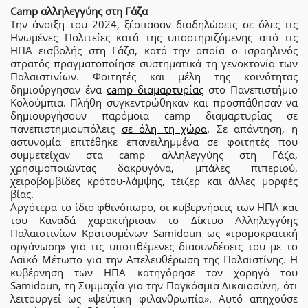
Camp αλληλεγγύης στη Γάζα
Την άνοιξη του 2024, ξέσπασαν διαδηλώσεις σε όλες τις
Ηνωμένες Πολιτείες κατά της υποστηριζόμενης από τις
ΗΠΑ εισβολής στη Γάζα, κατά την οποία ο ισραηλινός
στρατός πραγματοποίησε συστηματικά τη γενοκτονία των
Παλαιστινίων. Φοιτητές και μέλη της κοινότητας
δημιούργησαν ένα
camp διαμαρτυρίας
στο Πανεπιστήμιο
Κολούμπια. Πλήθη συγκεντρώθηκαν και προσπάθησαν να
δημιουργήσουν παρόμοια camp διαμαρτυρίας σε
πανεπιστημιουπόλεις
σε όλη τη χώρα
. Σε απάντηση, η
αστυνομία επιτέθηκε επανειλημμένα σε φοιτητές που
συμμετείχαν στα camp αλληλεγγύης στη Γάζα,
χρησιμοποιώντας δακρυγόνα, μπάλες πιπεριού,
χειροβομβίδες κρότου-λάμψης, τέιζερ και άλλες μορφές
βίας.
Αργότερα το ίδιο φθινόπωρο, οι κυβερνήσεις των ΗΠΑ και
του Καναδά χαρακτήρισαν το Δίκτυο Αλληλεγγύης
Παλαιστινίων Κρατουμένων Samidoun ως «τρομοκρατική
οργάνωση» για τις υποτιθέμενες διασυνδέσεις του με το
Λαϊκό Μέτωπο για την Απελευθέρωση της Παλαιστίνης. Η
κυβέρνηση των ΗΠΑ κατηγόρησε τον χορηγό του
Samidoun, τη Συμμαχία για την Παγκόσμια Δικαιοσύνη, ότι
λειτουργεί ως «ψεύτικη φιλανθρωπία». Αυτό απηχούσε