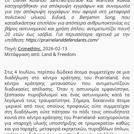
κατηγορήθηκαν για απόκρυψη εγγράφων και συνομωσία
για την απόκρυψη εγγράφων που αφορά στη μεταφορά
πολιτικού υλικού. Ειδικά, ο Benjamin Song, που
καταδικάστηκε επιπλέον για απόπειρα ανθρωποκτονίας εις
βάρος αστυνομικού και χρήση όπλου, αντιμετωπίζει ποινή
20 ετών έως ισόβια. Για περισσότερα σχετικά με την
υπόθεση:
https://prairielanddefendants.com/
Πηγή:
CrimethInc.
2026-02-13
Μετάφραση από: Land & Freedom
Στις 4 Ιουλίου, περίπου δώδεκα άτομα συμμετείχαν σε μια
διαδήλωση στο κέντρο κράτησης του Prairieland, ένα
κέντρο κράτησης μεταναστών που αντιμετωπίζουν
διαδικασίες απέλασης. Όταν η αστυνομία εμφανίστηκε,
ξέσπασαν πυροβολισμοί και ένας αστυνομικός κατά τα
λεγόμενά τους τραυματίστηκε. Σήμερα, δεκαεννέα άτομα
-μερικοί από τους οποίους προφανώς ούτε συμμετείχαν
στη διαδήλωση ούτε πάτησαν το πόδι τους οπουδήποτε
κοντά στο κέντρο κράτησης του Prairieland- κατηγορούνται
για «παροχή υλικής υποστήριξης σε τρομοκρατία» καθώς
και για ταραχές, μεταφορά εκρηκτικών, πυροβόλων όπλων,