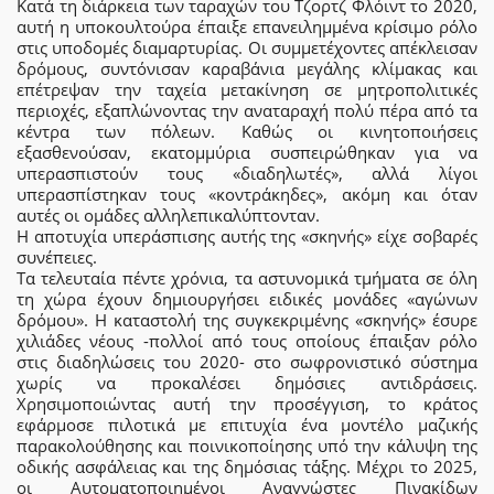
Κατά τη διάρκεια των ταραχών του Τζορτζ Φλόιντ το 2020,
αυτή η υποκουλτούρα έπαιξε επανειλημμένα κρίσιμο ρόλο
στις υποδομές διαμαρτυρίας. Οι συμμετέχοντες απέκλεισαν
δρόμους, συντόνισαν καραβάνια μεγάλης κλίμακας και
επέτρεψαν την ταχεία μετακίνηση σε μητροπολιτικές
περιοχές, εξαπλώνοντας την αναταραχή πολύ πέρα από τα
κέντρα των πόλεων. Καθώς οι κινητοποιήσεις
εξασθενούσαν, εκατομμύρια συσπειρώθηκαν για να
υπερασπιστούν τους «διαδηλωτές», αλλά λίγοι
υπερασπίστηκαν τους «κοντράκηδες», ακόμη και όταν
αυτές οι ομάδες αλληλεπικαλύπτονταν.
Η αποτυχία υπεράσπισης αυτής της «σκηνής» είχε σοβαρές
συνέπειες.
Τα τελευταία πέντε χρόνια, τα αστυνομικά τμήματα σε όλη
τη χώρα έχουν δημιουργήσει ειδικές μονάδες «αγώνων
δρόμου». Η καταστολή της συγκεκριμένης «σκηνής» έσυρε
χιλιάδες νέους -πολλοί από τους οποίους έπαιξαν ρόλο
στις διαδηλώσεις του 2020- στο σωφρονιστικό σύστημα
χωρίς να προκαλέσει δημόσιες αντιδράσεις.
Χρησιμοποιώντας αυτή την προσέγγιση, το κράτος
εφάρμοσε πιλοτικά με επιτυχία ένα μοντέλο μαζικής
παρακολούθησης και ποινικοποίησης υπό την κάλυψη της
οδικής ασφάλειας και της δημόσιας τάξης. Μέχρι το 2025,
οι Αυτοματοποιημένοι Αναγνώστες Πινακίδων