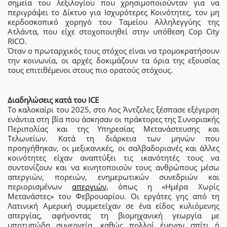
σημεία του λεξιλογίου που χρησιμοποιούνταν για να
περιγράψει το Δίκτυο για Ισχυρότερες Κοινότητες, τον μη
κερδοσκοπικό χορηγό του Ταμείου Αλληλεγγύης της
Ατλάντα, που είχε στοχοποιηθεί στην υπόθεση Cop City
RICO.
Όταν ο πρωταρχικός τους στόχος είναι να τρομοκρατήσουν
την κοινωνία, οι αρχές δοκιμάζουν τα όρια της εξουσίας
τους επιτιθέμενοι στους πιο ορατούς στόχους.
Διαδηλώσεις κατά του ICE
Το καλοκαίρι του 2025, στο Λος Άντζελες ξέσπασε εξέγερση
ενάντια στη βία που άσκησαν οι πράκτορες της Συνοριακής
Περιπολίας και της Υπηρεσίας Μετανάστευσης και
Τελωνείων. Κατά τη διάρκεια των μηνών που
προηγήθηκαν, οι μεξικανικές, οι σαλβαδοριανές και άλλες
κοινότητες είχαν αναπτύξει τις ικανότητές τους να
συντονίζουν και να κινητοποιούν τους ανθρώπους μέσω
απεργιών, πορειών, ενημερωτικών συνεδριών και
περιορισμένων
απεργιών
, όπως η «Ημέρα Χωρίς
Μετανάστες» του Φεβρουαρίου. Οι εργάτες γης από τη
Λατινική Αμερική συμμετείχαν σε ένα είδος κυλιόμενης
απεργίας, αφήνοντας τη βιομηχανική γεωργία με
υποτυπώδη συνεργεία, καθώς πολλοί έμεναν σπίτι ή