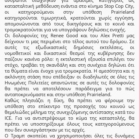
κατασταλτική μεθόδευση ενάντια στο κίνημα Stop Cop City,
οι κατηγορούμενοι στην υπόθεση Prairieland
κατηγορούνται τιμωρητικά, κρατούνται χωρίς εγγύηση,
απομονώνονται από τους δικηγόρους και το κοινό και
τρομοκρατούνται για να υπογράψουν δηλώσεις ενοχής.
Οι δολοφονίες της Renee Good και του Alex Pretti μας
δείχνουν τι μας περιμένει στο τέλος αυτού του δρόμου. Σε
αυτές τις εξωδικαστικές δημόσιες εκτελέσεις, οι
νομοθετικοί και δικαστικοί θεσμοί της κυβέρνησης δεν
παίζουν κανένα ρόλο: η εκτελεστική εξουσία επιλέγει τον
στόχο, τραβάει τη σκανδάλη και στη συνέχεια δηλώνει ότι
τα θύματα είναι ένοχα για τρομοκρατία. Η αμεσότητα και η
ακλόνητη στάση που επέδειξαν οι διαδηλωτές σε όλες τις
Ηνωμένες Πολιτείες απαντώντας σε αυτές τις δολοφονίες
θα πρέπει να αποτελέσουν παράδειγμα για το πώς
ανταποκρινόμαστε και στην υπόθεση Prairieland.
Καθώς πλησιάζει η δίκη, θα πρέπει να φέρουμε την
υπόθεση στο επίκεντρο της προσοχής του κοινού ως
θεμελιώδες μέλημα της συνεχιζόμενης αντίστασης κατά του
ICE. Για να αντιστρέψουμε το κύμα της καταστολής, θα
πρέπει να υποστηρίξουμε όλους τους κατηγορούμενους
που δεν συνεργάστηκαν με τις αρχές.
Ο Τραμπ σκοπεύει να χρησιμοποιήσει όλες τις δυνάμεις