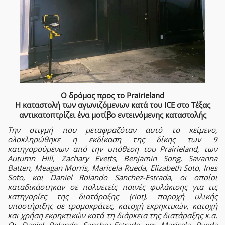
Ο δρόμος προς το Prairieland
Η καταστολή των αγωνιζόμενων κατά του ICE στο Τέξας
αντικατοπτρίζει ένα μοτίβο εντεινόμενης καταστολής
Την στιγμή που μεταφραζόταν αυτό το κείμενο,
ολοκληρώθηκε η εκδίκαση της δίκης των 9
κατηγορούμενων από την υπόθεση του Prairieland, των
Autumn Hill, Zachary Evetts, Benjamin Song, Savanna
Batten, Meagan Morris, Maricela Rueda, Elizabeth Soto, Ines
Soto, και Daniel Rolando Sanchez-Estrada, οι οποίοι
καταδικάστηκαν σε πολυετείς ποινές φυλάκισης για τις
κατηγορίες της διατάραξης (riot), παροχή υλικής
υποστήριξης σε τρομοκράτες, κατοχή εκρηκτικών, κατοχή
και χρήση εκρηκτικών κατά τη διάρκεια της διατάραξης κ.α.
Οι Daniel Rolando Sanchez-Estrade και Maricela Rueda