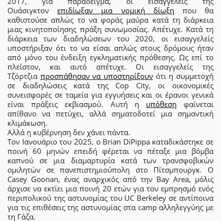
2017, για παράδειγμα, οι εισαγγελείς της
Ουάσιγκτον
επιδίωξαν μια νομική δίωξη
που θα
καθιστούσε απλώς το να φοράς μαύρα κατά τη διάρκεια
μιας κινητοποίησης πράξη συνωμοσίας. Απέτυχε. Κατά τη
διάρκεια των διαδηλώσεων του 2020, οι εισαγγελείς
υποστήριξαν ότι το να είσαι απλώς στους δρόμους ήταν
από μόνο του ένδειξη εγκληματικής πρόθεσης. Ως επί το
πλείστον, και αυτό απέτυχε. Οι εισαγγελείς της
Τζόρτζια
προσπάθησαν να υποστηρίξουν
ότι η συμμετοχή
σε διαδηλώσεις κατά της Cop City, οι οικονομικές
συνεισφορές σε ταμεία για εγγυήσεις και οι έρανοι γενικά
είναι πράξεις εκβιασμού. Αυτή η
υπόθεση
φαίνεται
απίθανο να πετύχει, αλλά σηματοδοτεί μια σημαντική
κλιμάκωση.
Αλλά η κυβέρνηση δεν χάνει πάντα.
Τον Ιανουάριο του 2025, ο Brian DiPippa καταδικάστηκε σε
ποινή 60 μηνών επειδή φέρεται να πέταξε μια βόμβα
καπνού σε μια διαμαρτυρία κατά των τρανσφοβικών
ομιλητών σε πανεπιστημιούπολη στο Πίτσμπουργκ. Ο
Casey Goonan, ένας αναρχικός από την Bay Area, μόλις
άρχισε να εκτίει μια ποινή 20 ετών για τον εμπρησμό ενός
περιπολικού της αστυνομίας του UC Berkeley σε αντίποινα
για τις επιθέσεις της αστυνομίας στα camp αλληλεγγύης με
τη Γάζα.