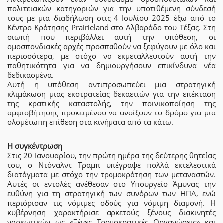
πολιτειακών κατηγοριών για την υποτιθέμενη σύνδεσή
τους με μια διαδήλωση στις 4 Ιουλίου 2025 έξω από το
Κέντρο Κράτησης Prairieland στο Αλβαράδο του Τέξας. Στη
σιωπή που περιβάλλει αυτή την υπόθεση, οι
ομοσπονδιακές αρχές προσπαθούν να ξεφύγουν με όλο και
περισσότερα, με στόχο να εκμεταλλευτούν αυτή την
παθητικότητα για να δημιουργήσουν επικίνδυνα νέα
δεδικασμένα.
Αυτή η υπόθεση αντιπροσωπεύει μια στρατηγική
κλιμάκωση μιας εκστρατείας δεκαετιών για την επέκταση
της κρατικής καταστολής, την ποινικοποίηση της
αμφισβήτησης προκειμένου να ανοίξουν το δρόμο για μια
ολομέτωπη επίθεση στα κινήματα από τα κάτω.
Η συγκέντρωση
Στις 20 Ιανουαρίου, την πρώτη ημέρα της δεύτερης θητείας
του, ο Ντόναλντ Τραμπ υπέγραψε πολλά εκτελεστικά
διατάγματα με στόχο την τρομοκράτηση των μεταναστών.
Αυτές οι εντολές ανέθεσαν στο Υπουργείο Άμυνας την
ευθύνη για τη στρατηγική των συνόρων των ΗΠΑ, ενώ
περιόρισαν τις νόμιμες οδούς για νόμιμη διαμονή. Η
κυβέρνηση χαρακτήρισε αρκετούς ξένους διακινητές
ναρκωτικών ως «Ξένες Τρομοκρατικές Οργανώσεις» και