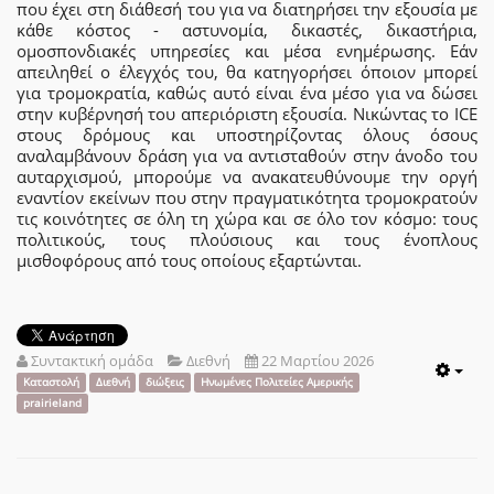
που έχει στη διάθεσή του για να διατηρήσει την εξουσία με
κάθε κόστος - αστυνομία, δικαστές, δικαστήρια,
ομοσπονδιακές υπηρεσίες και μέσα ενημέρωσης. Εάν
απειληθεί ο έλεγχός του, θα κατηγορήσει όποιον μπορεί
για τρομοκρατία, καθώς αυτό είναι ένα μέσο για να δώσει
στην κυβέρνησή του απεριόριστη εξουσία. Νικώντας το ICE
στους δρόμους και υποστηρίζοντας όλους όσους
αναλαμβάνουν δράση για να αντισταθούν στην άνοδο του
αυταρχισμού, μπορούμε να ανακατευθύνουμε την οργή
εναντίον εκείνων που στην πραγματικότητα τρομοκρατούν
τις κοινότητες σε όλη τη χώρα και σε όλο τον κόσμο: τους
πολιτικούς, τους πλούσιους και τους ένοπλους
μισθοφόρους από τους οποίους εξαρτώνται.
Συντακτική ομάδα
Διεθνή
22 Μαρτίου 2026
Emp
Καταστολή
Διεθνή
διώξεις
Ηνωμένες Πολιτείες Αμερικής
prairieland