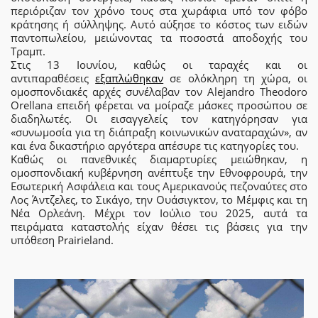
περιόριζαν τον χρόνο τους στα χωράφια υπό τον φόβο
κράτησης ή σύλληψης. Αυτό αύξησε το κόστος των ειδών
παντοπωλείου, μειώνοντας τα ποσοστά αποδοχής του
Τραμπ.
Στις 13 Ιουνίου, καθώς οι ταραχές και οι
αντιπαραθέσεις
εξαπλώθηκαν
σε ολόκληρη τη χώρα, οι
ομοσπονδιακές αρχές συνέλαβαν τον Alejandro Theodoro
Orellana επειδή φέρεται να μοίραζε μάσκες προσώπου σε
διαδηλωτές. Οι εισαγγελείς τον κατηγόρησαν για
«συνωμοσία για τη διάπραξη κοινωνικών αναταραχών», αν
και ένα δικαστήριο αργότερα απέσυρε τις κατηγορίες του.
Καθώς οι πανεθνικές διαμαρτυρίες μειώθηκαν, η
ομοσπονδιακή κυβέρνηση ανέπτυξε την Εθνοφρουρά, την
Εσωτερική Ασφάλεια και τους Αμερικανούς πεζοναύτες στο
Λος Άντζελες, το Σικάγο, την Ουάσιγκτον, το Μέμφις και τη
Νέα Ορλεάνη. Μέχρι τον Ιούλιο του 2025, αυτά τα
πειράματα καταστολής είχαν θέσει τις βάσεις για την
υπόθεση Prairieland.