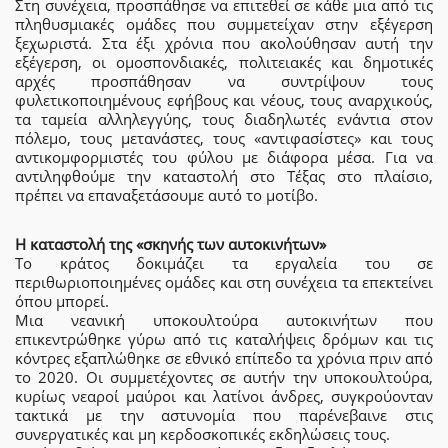
Στη συνέχεια, προσπάθησε να επιτεθεί σε κάθε μια από τις
πληθυσμιακές ομάδες που συμμετείχαν στην εξέγερση
ξεχωριστά. Στα έξι χρόνια που ακολούθησαν αυτή την
εξέγερση, οι ομοσπονδιακές, πολιτειακές και δημοτικές
αρχές προσπάθησαν να συντρίψουν τους
φυλετικοποιημένους εφήβους και νέους, τους αναρχικούς,
τα ταμεία αλληλεγγύης, τους διαδηλωτές ενάντια στον
πόλεμο, τους μετανάστες, τους «αντιφασίστες» και τους
αντικομφορμιστές του φύλου με διάφορα μέσα. Για να
αντιληφθούμε την καταστολή στο Τέξας στο πλαίσιο,
πρέπει να επαναξετάσουμε αυτό το μοτίβο.
Η καταστολή της «σκηνής των αυτοκινήτων»
Το κράτος δοκιμάζει τα εργαλεία του σε
περιθωριοποιημένες ομάδες και στη συνέχεια τα επεκτείνει
όπου μπορεί.
Μια νεανική υποκουλτούρα αυτοκινήτων που
επικεντρώθηκε γύρω από τις καταλήψεις δρόμων και τις
κόντρες εξαπλώθηκε σε εθνικό επίπεδο τα χρόνια πριν από
το 2020. Οι συμμετέχοντες σε αυτήν την υποκουλτούρα,
κυρίως νεαροί μαύροι και λατίνοι άνδρες, συγκρούονταν
τακτικά με την αστυνομία που παρένεβαινε στις
συνεργατικές και μη κερδοσκοπικές εκδηλώσεις τους.