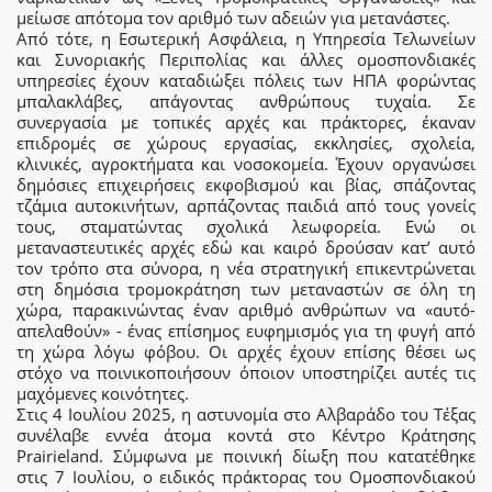
μείωσε απότομα τον αριθμό των αδειών για μετανάστες.
Από τότε, η Εσωτερική Ασφάλεια, η Υπηρεσία Τελωνείων
και Συνοριακής Περιπολίας και άλλες ομοσπονδιακές
υπηρεσίες έχουν καταδιώξει πόλεις των ΗΠΑ φορώντας
μπαλακλάβες, απάγοντας ανθρώπους τυχαία. Σε
συνεργασία με τοπικές αρχές και πράκτορες, έκαναν
επιδρομές σε χώρους εργασίας, εκκλησίες, σχολεία,
κλινικές, αγροκτήματα και νοσοκομεία. Έχουν οργανώσει
δημόσιες επιχειρήσεις εκφοβισμού και βίας, σπάζοντας
τζάμια αυτοκινήτων, αρπάζοντας παιδιά από τους γονείς
τους, σταματώντας σχολικά λεωφορεία. Ενώ οι
μεταναστευτικές αρχές εδώ και καιρό δρούσαν κατ’ αυτό
τον τρόπο στα σύνορα, η νέα στρατηγική επικεντρώνεται
στη δημόσια τρομοκράτηση των μεταναστών σε όλη τη
χώρα, παρακινώντας έναν αριθμό ανθρώπων να «αυτό-
απελαθούν» - ένας επίσημος ευφημισμός για τη φυγή από
τη χώρα λόγω φόβου. Οι αρχές έχουν επίσης θέσει ως
στόχο να ποινικοποιήσουν όποιον υποστηρίζει αυτές τις
μαχόμενες κοινότητες.
Στις 4 Ιουλίου 2025, η αστυνομία στο Αλβαράδο του Τέξας
συνέλαβε εννέα άτομα κοντά στο Κέντρο Κράτησης
Prairieland. Σύμφωνα με ποινική δίωξη που κατατέθηκε
στις 7 Ιουλίου, ο ειδικός πράκτορας του Ομοσπονδιακού