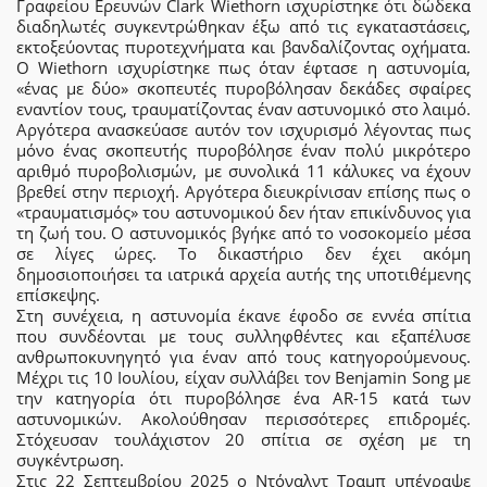
Γραφείου Ερευνών Clark Wiethorn ισχυρίστηκε ότι δώδεκα
διαδηλωτές συγκεντρώθηκαν έξω από τις εγκαταστάσεις,
εκτοξεύοντας πυροτεχνήματα και βανδαλίζοντας οχήματα.
Ο Wiethorn ισχυρίστηκε πως όταν έφτασε η αστυνομία,
«ένας με δύο» σκοπευτές πυροβόλησαν δεκάδες σφαίρες
εναντίον τους, τραυματίζοντας έναν αστυνομικό στο λαιμό.
Αργότερα ανασκεύασε αυτόν τον ισχυρισμό λέγοντας πως
μόνο ένας σκοπευτής πυροβόλησε έναν πολύ μικρότερο
αριθμό πυροβολισμών, με συνολικά 11 κάλυκες να έχουν
βρεθεί στην περιοχή. Αργότερα διευκρίνισαν επίσης πως ο
«τραυματισμός» του αστυνομικού δεν ήταν επικίνδυνος για
τη ζωή του. Ο αστυνομικός βγήκε από το νοσοκομείο μέσα
σε λίγες ώρες. Το δικαστήριο δεν έχει ακόμη
δημοσιοποιήσει τα ιατρικά αρχεία αυτής της υποτιθέμενης
επίσκεψης.
Στη συνέχεια, η αστυνομία έκανε έφοδο σε εννέα σπίτια
που συνδέονται με τους συλληφθέντες και εξαπέλυσε
ανθρωποκυνηγητό για έναν από τους κατηγορούμενους.
Μέχρι τις 10 Ιουλίου, είχαν συλλάβει τον Benjamin Song με
την κατηγορία ότι πυροβόλησε ένα AR-15 κατά των
αστυνομικών. Ακολούθησαν περισσότερες επιδρομές.
Στόχευσαν τουλάχιστον 20 σπίτια σε σχέση με τη
συγκέντρωση.
Στις 22 Σεπτεμβρίου 2025 ο Ντόναλντ Τραμπ υπέγραψε