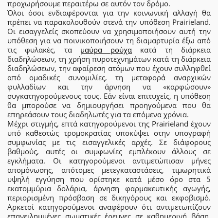
προχωρήσουμε περαιτέρω σε αυτόν τον δρόμο.
Όλοι όσοι ενδιαφέρονται για την κοινωνική αλλαγή θα
πρέπει να παρακολουθούν στενά την υπόθεση Prairieland.
Οι εισαγγελείς σκοπεύουν να χρησιμοποιήσουν αυτή την
υπόθεση για να ποινικοποιήσουν τη διαμαρτυρία έξω από
τις φυλακές, τα
μαύρα ρούχα
κατά τη διάρκεια
διαδηλώσεων, τη χρήση πυροτεχνημάτων κατά τη διάρκεια
διαδηλώσεων, την αφαίρεση ατόμων που έχουν συλληφθεί
από ομαδικές συνομιλίες, τη μεταφορά αναρχικών
φυλλαδίων και την άρνηση να «καρφώσουν»
συγκατηγορούμενους τους. Εάν είναι επιτυχείς, η υπόθεση
θα μπορούσε να δημιουργήσει προηγούμενα που θα
επηρεάσουν τους διαδηλωτές για τα επόμενα χρόνια.
Μέχρι στιγμής, επτά κατηγορούμενοι της Prairieland έχουν
υπό καθεστώς τρομοκρατίας υποκύψει στην υπογραφή
συμφωνίας με τις εισαγγελικές αρχές. Σε διάφορους
βαθμούς, αυτές οι συμφωνίες εμπλέκουν άλλους σε
εγκλήματα. Οι κατηγορούμενοι αντιμετώπισαν μήνες
απομόνωσης, απότομες μετεγκαταστάσεις, τιμωρητικά
υψηλή εγγύηση που ορίστηκε κατά μέσο όρο στα 5
εκατομμύρια δολάρια, άρνηση φαρμακευτικής αγωγής,
περιορισμένη πρόσβαση σε δικηγόρους και εκφοβισμό.
Αρκετοί κατηγορούμενοι αναφέρουν ότι αντιμετωπίζουν
επανειλημμένες σωματικές έρευνες σε καθημερινή βάση.