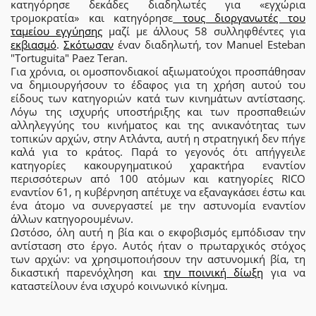
κατηγόρησε δεκάδες διαδηλωτές για «εγχώρια
τρομοκρατία» και κατηγόρησε
τους διοργανωτές του
ταμείου εγγύησης
μαζί με άλλους 58 συλληφθέντες για
εκβιασμό
.
Σκότωσαν
έναν διαδηλωτή, τον Manuel Esteban
"Tortuguita" Paez Teran.
Για χρόνια, οι ομοσπονδιακοί αξιωματούχοι προσπάθησαν
να δημιουργήσουν το έδαφος για τη χρήση αυτού του
είδους των κατηγοριών κατά των κινημάτων αντίστασης.
Λόγω της ισχυρής υποστήριξης και των προσπαθειών
αλληλεγγύης του κινήματος και της ανικανότητας των
τοπικών αρχών, στην Ατλάντα, αυτή η στρατηγική δεν πήγε
καλά για το κράτος. Παρά το γεγονός ότι απήγγειλε
κατηγορίες κακουργηματικού χαρακτήρα εναντίον
περισσότερων από 100 ατόμων και κατηγορίες RICO
εναντίον 61, η κυβέρνηση απέτυχε να εξαναγκάσει έστω και
ένα άτομο να συνεργαστεί με την αστυνομία εναντίον
άλλων κατηγορουμένων.
Ωστόσο, όλη αυτή η βία και ο εκφοβισμός εμπόδισαν την
αντίσταση στο έργο. Αυτός ήταν ο πρωταρχικός στόχος
των αρχών: να χρησιμοποιήσουν την αστυνομική βία, τη
δικαστική παρενόχληση και
την ποινική δίωξη
για να
καταστείλουν ένα ισχυρό κοινωνικό κίνημα.