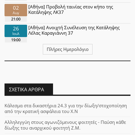
[Αθήνα] Προβολή ταινίας στον κήπο της
02
Κατάληψης ΛΚ37
Αυγ
21:00
[Αθήνα] Ανοιχτή Συνέλευση της Κατάληψης
26
Λέλας Καραγιάννη 37
Ιουλ
19:00
Πλήρες Ημερολόγιο
ΣΧΕΤΙΚΆ ΆΡΘΡΑ
Κάλεσμα στα δικαστήρια 24.3 για την δίωξη/στοχοποίηση
από την κρατική ασφάλεια του Χ.Ν
Αλληλεγγύη στους αγωνιζόμενους φοιτητές - Παύση κάθε
δίωξης του αναρχικού φοιτητή Ζ.Μ.