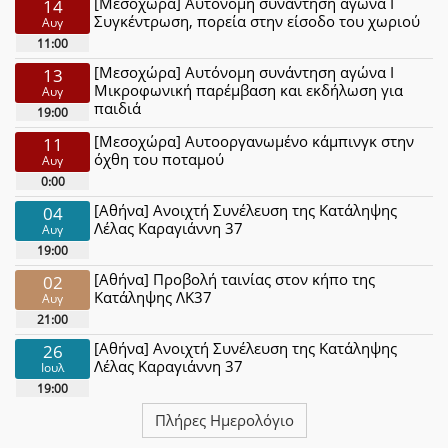
[Μεσοχώρα] Αυτόνομη συνάντηση αγώνα Ι
14
Συγκέντρωση, πορεία στην είσοδο του χωριού
Αυγ
11:00
[Μεσοχώρα] Αυτόνομη συνάντηση αγώνα Ι
13
Μικροφωνική παρέμβαση και εκδήλωση για
Αυγ
παιδιά
19:00
[Μεσοχώρα] Αυτοοργανωμένο κάμπινγκ στην
11
όχθη του ποταμού
Αυγ
0:00
[Αθήνα] Ανοιχτή Συνέλευση της Κατάληψης
04
Λέλας Καραγιάννη 37
Αυγ
19:00
[Αθήνα] Προβολή ταινίας στον κήπο της
02
Κατάληψης ΛΚ37
Αυγ
21:00
[Αθήνα] Ανοιχτή Συνέλευση της Κατάληψης
26
Λέλας Καραγιάννη 37
Ιουλ
19:00
Πλήρες Ημερολόγιο