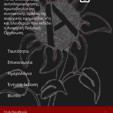
αντιπληροφόρησης,
πρωτοβουλία της
συντακτικής ομάδας της
αναρχικής εφημερίδας «Γη
και Ελευθερία» που εκδίδει
η
Αναρχική Πολιτική
Οργάνωση
.
Ταυτότητα
Επικοινωνία
Ημερολόγιο
Έντυπη έκδοση
Βίντεο
Γη & Ελευθερία