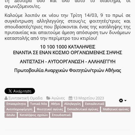
τη Δευτέρα όσο και όλο αυτό το διάστημα, οι
αγωνιζόμενοι/ες.
Καλούμε λοιπόν εκ νέου την Τρίτη 14/03, 9 το πρωί σε
συγκέντρωση αλληλεγγύης στους/ις φοιτητές/τριες και
σπουδαστές/τριες που βρίσκονται ένας της κατάληψης της
πρυτανείας και απαιτούμε άμεση απόσυρση των δυνάμεων
καταστολής από την περίμετρο του κτιρίου!
10 100 1000 ΚΑΤΑΛΗΨΕΙΣ
ΕΝΑΝΤΙΑ ΣΕ ΕΝΑΝ ΚΟΣΜΟ ΟΡΓΑΝΩΜΕΝΗΣ ΣΗΨΗΣ
ΑΝΤΙΣΤΑΣΗ - ΑΥΤΟΟΡΓΑΝΩΣΗ - ΑΛΛΗΛΕΓΓΥΗ
Πρωτοβουλία Αναρχικών Φοιτητών/τριών Αθήνας
Συντακτική Ομαδα
Αγώνες
13 Μαρτίου 2023
Emp
Επικαιρότητα
Τοπικά Νέα
Αθήνα
Αλληλεγγύη
Εκπαιδευτικά
Αντιπληροφόρηση
Φοιτητικοί αγώνες
Εκπαιδευτικοί αγώνες
Μαθητικοί αγώνες
άσυλο
Καταλήψεις σχολών
Σπουδαστικά