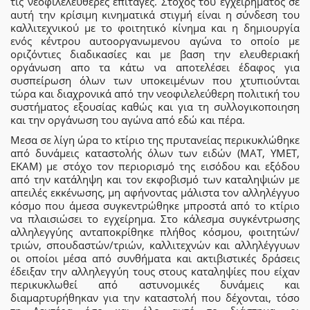
τις νεοφιλελεύθερες επιταγές. Στόχος του εγχειρήματος σε
αυτή την κρίσιμη κινηματικά στιγμή είναι η σύνδεση του
καλλιτεχνικού με το φοιτητικό κίνημα και η δημιουργία
ενός κέντρου αυτοοργανωμενου αγώνα το οποίο με
οριζόντιες διαδικασίες και με βαση την ελευθεριακή
οργάνωση απο τα κάτω να αποτελέσει έδαφος για
συσπείρωση όλων των υποκειμένων που χτυπιούνται
τώρα και διαχρονικά από την νεοφιλελεύθερη πολιτική του
συστήματος εξουσίας καθώς και για τη συλλογικοποιηση
και την οργάνωση του αγώνα από εδώ και πέρα.
Μεσα σε λίγη ώρα το κτίριο της πρυτανείας περικυκλώθηκε
από δυνάμεις καταστολής όλων των ειδών (ΜΑΤ, ΥΜΕΤ,
ΕΚΑΜ) με στόχο τον περιορισμό της εισόδου και εξόδου
από την κατάληψη και τον εκφοβισμό των καταληψιών με
απειλές εκκένωσης, μη αφήνοντας μάλιστα τον αλληλέγγυο
κόσμο που άμεσα συγκεντρώθηκε μπροστά από το κτίριο
να πλαισιώσει το εγχείρημα. Στο κάλεσμα συγκέντρωσης
αλληλεγγύης ανταποκρίθηκε πλήθος κόσμου, φοιτητών/
τριών, σπουδαστών/τριών, καλλιτεχνών και αλληλέγγυων
οι οποίοι μέσα από συνθήματα και ακτιβιστικές δράσεις
έδειξαν την αλληλεγγύη τους στους καταληψίες που είχαν
περικυκλωθεί από αστυνομικές δυνάμεις και
διαμαρτυρήθηκαν για την καταστολή που δέχονται, τόσο