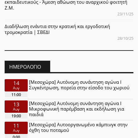
εκπαιδευτικούς - Άμεση αθώωση του αναρχικού φοιτητή
Ζ.Μ.
23/11/25
Διαδήλωση ενάντια στην κρατική και εργοδοτική
τρομοκρατία | ΣΒΕΔΙ
28/10/25
ΗΜΕΡΟΛΌΓΙΟ
[Μεσοχώρα] Αυτόνομη συνάντηση αγώνα Ι
14
Συγκέντρωση, πορεία στην είσοδο του χωριού
Αυγ
11:00
[Μεσοχώρα] Αυτόνομη συνάντηση αγώνα Ι
13
Μικροφωνική παρέμβαση και εκδήλωση για
Αυγ
παιδιά
19:00
[Μεσοχώρα] Αυτοοργανωμένο κάμπινγκ στην
11
όχθη του ποταμού
Αυγ
0:00