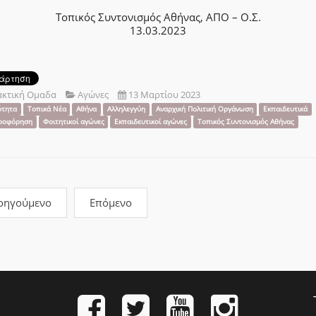
Τοπικός Συντονισμός Αθήνας, ΑΠΟ – Ο.Σ.
13.03.2023
ακτική Ομαδα
Αγώνες
13 Μαρτίου 2023
ότητα
Τοπικά Νέα
Αθήνα
Αλληλεγγύη
Αναρχική Πολιτική Οργάνωση
Εκπαιδευτικά
ροφόρηση
Φοιτητικοί αγώνες
Εκπαιδευτικοί αγώνες
Τοπικός Συντονισμός Αθήνας
οηγούμενο
Επόμενο