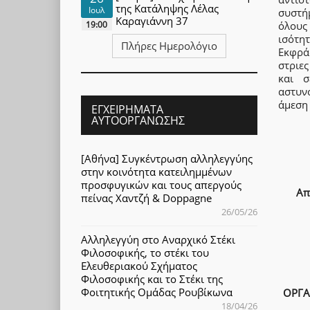
της Κατάληψης Λέλας
Ιουλ
συστήμ
Καραγιάννη 37
19:00
όλους
ισότητ
Πλήρες Ημερολόγιο
Εκφρά
στριε
και σ
αστυν
άμεση
ΕΓΧΕΙΡΉΜΑΤΑ
ΑΥΤΟΟΡΓΆΝΩΣΗΣ
[Αθήνα] Συγκέντρωση αλληλεγγύης
στην κοινότητα κατειλημμένων
προσφυγικών και τους απεργούς
Απ
πείνας Χαντζή & Doppagne
26/05/26
Αλληλεγγύη στο Αναρχικό Στέκι
Φιλοσοφικής, το στέκι του
Ελευθεριακού Σχήματος
Φιλοσοφικής και το Στέκι της
Φοιτητικής Ομάδας Ρουβίκωνα
ΟΡΓΑ
18/04/26