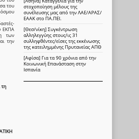
[Αθήνα] Καταγγελία για την
έσα του
στοχοποίηση μέλους της
κόσμου
συνέλευσης μας από την ΛΑΕ/ΑΡΑΣ/
ΕΑΑΚ στο ΠΑ.ΠΕΙ.
αστές-
[Θεσ/νίκη] Συγκέντρωση
υ ΕΚΠΑ
αλληλεγγύης στους/ις 31
ση των
συλληφθέντες/είσες της εκκένωσης
αι την
της κατειλημμένης Πρυτανείας ΑΠΘ
[Αφίσα] Για τα 90 χρόνια από την
Κοινωνική Επανάσταση στην
Ισπανία
 τη
ΑΤΙΚΗ