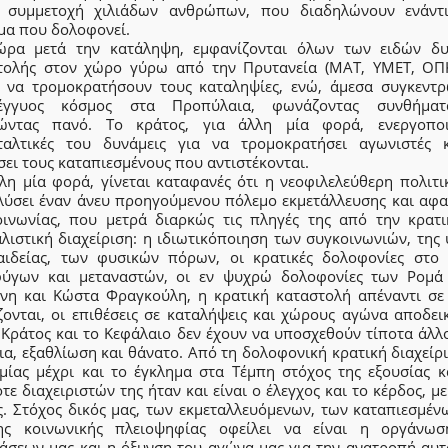
 συμμετοχή χιλιάδων ανθρώπων, που διαδηλώνουν ενάντ
μα που δολοφονεί.
ώρα μετά την κατάληψη, εμφανίζονται όλων των ειδών δυ
τολής στον χώρο γύρω από την Πρυτανεία (ΜΑΤ, ΥΜΕΤ, ΟΠΚ
 να τρομοκρατήσουν τους καταληψίες, ενώ, άμεσα συγκεντρ
λέγγυος κόσμος στα Προπύλαια, φωνάζοντας συνθήματ
ώντας πανό. Το κράτος, για άλλη μία φορά, ενεργοποι
ταλτικές του δυνάμεις για να τρομοκρατήσει αγωνιστές 
ει τους καταπιεσμένους που αντιστέκονται.
λη μία φορά, γίνεται καταφανές ότι η νεοφιλελεύθερη πολιτι
λύσει έναν άνευ προηγούμενου πόλεμο εκμετάλλευσης και αφα
οινωνίας, που μετρά διαρκώς τις πληγές της από την κρατι
λιστική διαχείριση: η ιδιωτικόποιηση των συγκοινωνιών, της 
αιδείας, των φυσικών πόρων, οι κρατικές δολοφονίες στο 
ύγων και μεταναστών, οι εν ψυχρώ δολοφονίες των Ρομά
νη και Κώστα Φραγκούλη, η κρατική καταστολή απέναντι σε
ζονται, οι επιθέσεις σε καταλήψεις και χώρους αγώνα αποδει
ο Κράτος και το Κεφάλαιο δεν έχουν να υποσχεθούν τίποτα άλλ
α, εξαθλίωση και θάνατο. Από τη δολοφονική κρατική διαχείρ
μίας μέχρι και το έγκλημα στα Τέμπη στόχος της εξουσίας κ
τε διαχειριστών της ήταν και είναι ο έλεγχος και το κέρδος, μ
ς. Στόχος δικός μας, των εκμεταλλευόμενων, των καταπιεσμένω
ης κοινωνικής πλειοψηφίας οφείλει να είναι η οργάνω
τάσεων μας και η όξυνση του αγώνα μας για την ανατροπή αυτ