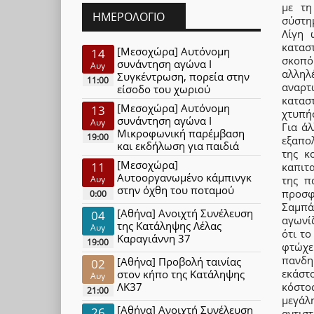
με τη
ΗΜΕΡΟΛΌΓΙΟ
σύστη
Λίγη 
κατασ
[Μεσοχώρα] Αυτόνομη
14
σκοπό
συνάντηση αγώνα Ι
Αυγ
αλλη
Συγκέντρωση, πορεία στην
11:00
αναρτ
είσοδο του χωριού
κατασ
[Μεσοχώρα] Αυτόνομη
13
χτυπήσ
συνάντηση αγώνα Ι
Αυγ
Για άλ
Μικροφωνική παρέμβαση
19:00
εξαπο
και εκδήλωση για παιδιά
της κ
[Μεσοχώρα]
11
καπιτα
Αυτοοργανωμένο κάμπινγκ
Αυγ
της π
στην όχθη του ποταμού
προσφ
0:00
Σαμπά
[Αθήνα] Ανοιχτή Συνέλευση
04
αγωνί
της Κατάληψης Λέλας
Αυγ
ότι τ
Καραγιάννη 37
19:00
φτώχει
πανδη
[Αθήνα] Προβολή ταινίας
02
εκάστο
στον κήπο της Κατάληψης
Αυγ
ΛΚ37
κόστο
21:00
μεγάλ
[Αθήνα] Ανοιχτή Συνέλευση
26
αντισ