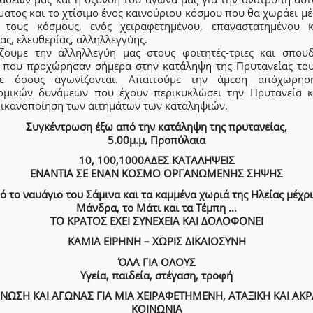
ατος και το χτίσιμο ένος καινούριου κόσμου που θα χωράει μ
 τους κόσμους, ενός χειραφετημένου, επαναστατημένου 
ας, ελευθερίας, αλληλλεγγύης.
ζουμε την αλληλλεγύη μας στους φοιτητές-τριες και σπουδ
ς που προχώρησαν σήμερα στην κατάληψη της Πρυτανείας το
ε όσους αγωνίζονται. Απαιτούμε την άμεση απόχωρη
ομικών δυνάμεων που έχουν περικυκλώσει την Πρυτανεία κ
 ικανοποίηση των αιτημάτων των καταληψιών.
Συγκέντρωση έξω από την κατάληψη της πρυτανείας,
5.00μ.μ, Προπύλαια
10, 100,1000ΑΔΕΣ ΚΑΤΑΛΗΨΕΙΣ
ΕΝΑΝΤΙΑ ΣΕ ΕΝΑΝ ΚΟΣΜΟ ΟΡΓΑΝΩΜΕΝΗΣ ΣΗΨΗΣ
ό το ναυάγιο του Σάμινα και τα καμμένα χωριά της Ηλείας μέχρι
Μάνδρα, το Μάτι και τα Τέμπη …
ΤΟ ΚΡΑΤΟΣ ΕΧΕΙ ΣΥΝΕΧΕΙΑ ΚΑΙ ΔΟΛΟΦΟΝΕΙ
ΚΑΜΙΑ ΕΙΡΗΝΗ – ΧΩΡΙΣ ΔΙΚΑΙΟΣΥΝΗ
ΌΛΑ ΓΙΑ ΟΛΟΥΣ
Υγεία, παιδεία, στέγαση, τροφή
ΝΩΣΗ ΚΑΙ ΑΓΩΝΑΣ ΓΙΑ ΜΙΑ ΧΕΙΡΑΦΕΤΗΜΕΝΗ, ΑΤΑΞΙΚΗ ΚΑΙ ΑΚΡ
ΚΟΙΝΩΝΙΑ