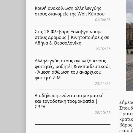
Κοινή ανακοίνωση αλληλεγγύης
στους διανομείς της Wolt Κύπρου
01/04/26
Στις 28 Φλεβάρη Ξαναβγαίνουμε
στους Δρόμους | Κινητοποιήσεις σε
Αθήνα & Θεσσαλονίκη
19/02/26
Αλληλεγγύη στους αγωνιζόμενους
φοιτητές, μαθητές & εκπαιδευτικούς
- Άμεση αθώωση του αναρχικού
φοιτητή Ζ.Μ.
23/11/25
Διαδήλωση ενάντια στην κρατική
και εργοδοτική τρομοκρατία |
Σήμερ
ΣΒΕΔΙ
Σπουδ
28/10/25
Πρυτα
κρατι
βάρος
εκπαί