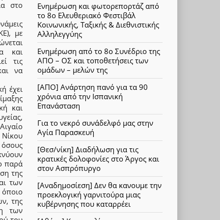
ια στο
Ενημέρωση και φωτορεπορτάζ από
το 8ο Ελευθεριακό Φεστιβάλ
νάμεις
Κοινωνικής, Ταξικής & Διεθνιστικής
Ε), με
Αλληλεγγύης
ώνεται
Ενημέρωση από το 8ο Συνέδριο της
α και
ΑΠΟ – ΟΣ και τοποθετήσεις των
εί τις
ομάδων – μελών της
και να
[ΑΠΟ] Ανάρτηση πανό για τα 90
κή έχει
χρόνια από την Ισπανική
ίμαξης
Επανάσταση
κή και
υγείας,
Για το νεκρό συνάδελφό μας στην
Αιγαίο
Αγία Παρασκευή
 Νίκου
 όσους
[Θεσ/νίκη] Διαδήλωση για τις
κνύουν
κρατικές δολοφονίες στο Άργος και
ο παρά
στον Ασπρόπυργο
ιση της
αι των
[Αναδημοσίεση] Δεν θα κανουμε την
ε όποιο
προεκλογική γαρνιτούρα μιας
ν, της
κυβέρνησης που καταρρέει
ση των
ού του