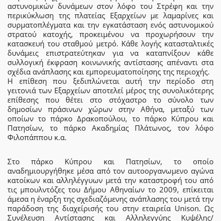
αστυνομικών δυνάμεων στον λόφο του Στρέφη και την
περικύκλωση της πλατείας Εξαρχείων με λαμαρίνες και
συρματοπλέγματα και την εγκατάσταση ενός αστυνομικού
στρατού κατοχής, προκειμένου να προχωρήσουν την
κατασκευή του σταθμού μετρό. Κάθε λογής κατασταλτικές
δυνάμεις επιστρατεύτηκαν για να καταπνίξουν κάθε
συλλογική έκφραση κοινωνικής αντίστασης απέναντι στα
σχέδια ανάπλασης και εμπορευματοποίησης της περιοχής.
Η επίθεση που ξεδιπλώνεται αυτή την περίοδο στη
γειτονιά των Εξαρχείων αποτελεί μέρος της συνολικότερης
επίθεσης που θέτει στο στόχαστρο το σύνολο των
δημοσίων πράσινων χώρων στην Αθήνα, μεταξύ των
οποίων το πάρκο Δρακοπούλου, το πάρκο Κύπρου και
Πατησίων, το πάρκο Ακαδημίας Πλάτωνος, τον λόφο
Φιλοπάππου κ.α.
Στο πάρκο Κύπρου και Πατησίων, το οποίο
αναδημιουργήθηκε μέσα από τον αυτοοργανωμενο αγώνα
κατοίκων και αλληλέγγυων μετά την καταστροφή του από
τις μπουλντόζες του Δήμου Αθηναίων το 2009, επίκειται
άμεσα η έναρξη της σχεδιαζόμενης ανάπλασης του μετά την
παράδοση της διαχείρισής του στην εταιρεία Unison. Ως
Συνέλευση Αντίστασης και Αλληλεγγύης Κυψέλης/