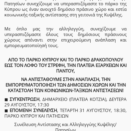
Πατησίων συνεχίζουμε να υπερασπιζόμαστε το πάρκο της
Κύπρου ως έναν ανοιχτό δημόσιο πράσινο χώρο και εστία
κοινωνικής-ταξικής αντίστασης στη γειτονιά της Κυψέλης.
Με όπλο μας την αλληλεγγύη, συνεχίζουμε να
υπερασπιζόμαστε όλους τους δημόσιους πράσινους
χώρους απέναντι στην επιχειρούμενη ανάπλαση και
εμπορευματοποίησή τους.
ΑΠΟ ΤΟ ΠΑΡΚΟ ΚΥΠΡΟΥ ΚΑΙ ΤΟ ΠΑΡΚΟ ΔΡΑΚΟΠΟΥΛΟΥ
ΕΩΣ ΤΟΝ ΛΟΦΟ ΤΟΥ ΣΤΡΕΦΗ, ΤΗΝ ΠΛΑΤΕΙΑ ΕΞΑΡΧΕΙΩΝ ΚΑΙ
ΠΑΝΤΟΥ,
ΝΑ ΑΝΤΙΣΤΑΘΟΥΜΕ ΣΤΗΝ ΑΝΑΠΛΑΣΗ, ΤΗΝ
ΕΜΠΟΡΕΥΜΑΤΟΠΟΙΗΣΗ ΤΩΝ ΔΗΜΟΣΙΩΝ ΧΩΡΩΝ ΚΑΙ ΤΗΝ
ΚΑΤΑΣΤΟΛΗ ΤΩΝ ΚΟΙΝΩΝΙΚΩΝ-ΤΑΞΙΚΩΝ ΑΝΤΙΣΤΑΣΕΩΝ!
◼
ΣΥΓΚΕΝΤΡΩΣΗ
, ΔΗΜΑΡΧΕΙΟ (ΠΛΑΤΕΙΑ ΚΟΤΖΙΑ), ΔΕΥΤΕΡΑ
29 ΑΥΓΟΥΣΤΟΥ, 17:30
◼
ΕΠΟΜΕΝΗ ΣΥΝΕΛΕΥΣΗ
, ΤΕΤΑΡΤΗ 31 ΑΥΓΟΥΣΤΟΥ, 18:30,
ΠΑΡΚΟ ΚΥΠΡΟΥ ΚΑΙ ΠΑΤΗΣΙΩΝ
Συνέλευση Αντίστασης και Αλληλεγγύης Κυψέλης/
Πατησίων