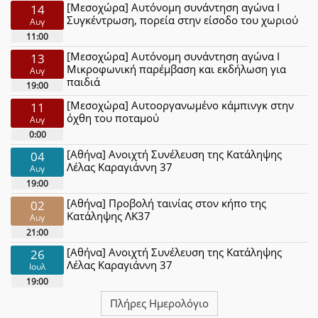
[Μεσοχώρα] Αυτόνομη συνάντηση αγώνα Ι
14
Συγκέντρωση, πορεία στην είσοδο του χωριού
Αυγ
11:00
[Μεσοχώρα] Αυτόνομη συνάντηση αγώνα Ι
13
Μικροφωνική παρέμβαση και εκδήλωση για
Αυγ
παιδιά
19:00
[Μεσοχώρα] Αυτοοργανωμένο κάμπινγκ στην
11
όχθη του ποταμού
Αυγ
0:00
[Αθήνα] Ανοιχτή Συνέλευση της Κατάληψης
04
Λέλας Καραγιάννη 37
Αυγ
19:00
[Αθήνα] Προβολή ταινίας στον κήπο της
02
Κατάληψης ΛΚ37
Αυγ
21:00
[Αθήνα] Ανοιχτή Συνέλευση της Κατάληψης
26
Λέλας Καραγιάννη 37
Ιουλ
19:00
Πλήρες Ημερολόγιο