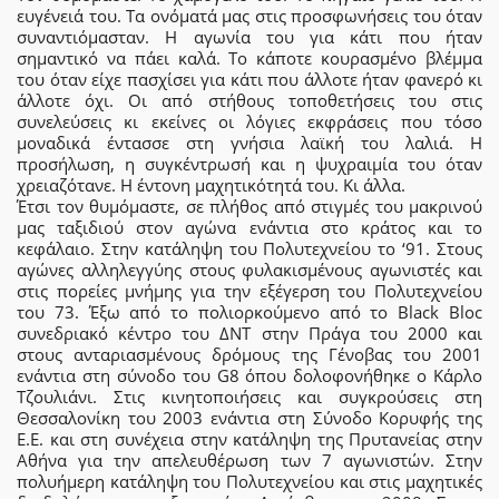
ευγένειά του. Τα ονόματά μας στις προσφωνήσεις του όταν
συναντιόμασταν. Η αγωνία του για κάτι που ήταν
σημαντικό να πάει καλά. Το κάποτε κουρασμένο βλέμμα
του όταν είχε πασχίσει για κάτι που άλλοτε ήταν φανερό κι
άλλοτε όχι. Οι από στήθους τοποθετήσεις του στις
συνελεύσεις κι εκείνες οι λόγιες εκφράσεις που τόσο
μοναδικά έντασσε στη γνήσια λαϊκή του λαλιά. Η
προσήλωση, η συγκέντρωσή και η ψυχραιμία του όταν
χρειαζότανε. Η έντονη μαχητικότητά του. Κι άλλα.
Έτσι τον θυμόμαστε, σε πλήθος από στιγμές του μακρινού
μας ταξιδιού στον αγώνα ενάντια στο κράτος και το
κεφάλαιο. Στην κατάληψη του Πολυτεχνείου το ‘91. Στους
αγώνες αλληλεγγύης στους φυλακισμένους αγωνιστές και
στις πορείες μνήμης για την εξέγερση του Πολυτεχνείου
του 73. Έξω από το πολιορκούμενο από το Black Bloc
συνεδριακό κέντρο του ΔΝΤ στην Πράγα του 2000 και
στους ανταριασμένους δρόμους της Γένοβας του 2001
ενάντια στη σύνοδο του G8 όπου δολοφονήθηκε ο Κάρλο
Τζουλιάνι. Στις κινητοποιήσεις και συγκρούσεις στη
Θεσσαλονίκη του 2003 ενάντια στη Σύνοδο Κορυφής της
Ε.Ε. και στη συνέχεια στην κατάληψη της Πρυτανείας στην
Αθήνα για την απελευθέρωση των 7 αγωνιστών. Στην
πολυήμερη κατάληψη του Πολυτεχνείου και στις μαχητικές