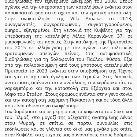
διαδηλώσεις τον εξεγερμένο Δεκέμβρη του 2008. Στους
αγώνες για την υπεράσπιση των καταλήψεων ενάντια στον
παρακρατικό φασιστικό οχετό και την κρατική καταστολή.
Στην ανακατάληψη της Villa Amalias το 2013,
συναγωνιστές, συγκρατούμενοι, συγκατηγορούμενοι,
όμηροι, εξεγερμένοι. Στη γειτονιά της Κυψέλης για την
υπεράσπιση της κατάληψής Λέλας Καραγιάννη 37, σε
μικροφωνικές και πορείες. Στην κατάληψη της Πρυτανείας
του 2015 σε αλληλεγγύη με τον αγώνα των πολιτικών
κρατούμενων απεργών πείνας. Στις αντιφασιστικές
διαδηλώσεις για τη δολοφονία του Παύλου Φύσσα. Έξω
από την πολιορκούμενη από τους μπάτσους κατειλημμένη
Πρυτανεία το 2023 ενάντια στην υποβάθμιση της Τέχνης
και για το κρατικό έγκλημα των Τεμπών. Στις διαρκείς
αντιστάσεις απέναντι στην ανάπλαση, την κερδοσκοπία, το
ναρκεμπόριο και την καταστολή στα Εξάρχεια και στον
λόφο του Στρέφη. Στους δρόμους ενάντια στην γενοκτονία
και την κατοχή στη μαχόμενη Παλαιστίνη και σε τόσα άλλα
που είναι αδύνατο να αναφέρουμε.
Τον θυμόμαστε και σε μέρη όπως τα καφενεία του Σάκη και
του Γιλμάζ, στο μαγαζί της αξέχαστης αγαπημένης Λένας
στου Ψυρρή, σε σπίτια, σε πάρτυ, συναυλίες, στις
εκδηλώσεις και σε γλέντια στο δικό μας μεγάλο μας σπίτι,
στην Κυψέλη, στις τυχαίες μας συναντήσεις στους δρόμους