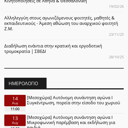
Κινητοποιήσεις σε Αθήνα & Θεσσαλονίκη
19/02/26
Αλληλεγγύη στους αγωνιζόμενους φοιτητές, μαθητές &
εκπαιδευτικούς - Άμεση αθώωση του αναρχικού φοιτητή
Ζ.Μ.
23/11/25
Διαδήλωση ενάντια στην κρατική και εργοδοτική
τρομοκρατία | ΣΒΕΔΙ
28/10/25
ΗΜΕΡΟΛΌΓΙΟ
[Μεσοχώρα] Αυτόνομη συνάντηση αγώνα Ι
14
Συγκέντρωση, πορεία στην είσοδο του χωριού
Αυγ
11:00
[Μεσοχώρα] Αυτόνομη συνάντηση αγώνα Ι
13
Μικροφωνική παρέμβαση και εκδήλωση για
Αυγ
παιδιά