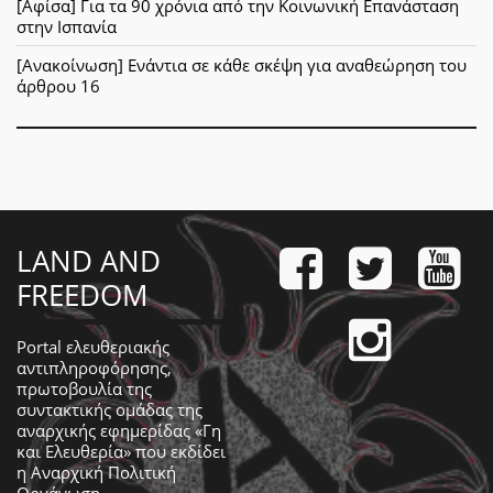
[Αφίσα] Για τα 90 χρόνια από την Κοινωνική Επανάσταση
στην Ισπανία
[Ανακοίνωση] Ενάντια σε κάθε σκέψη για αναθεώρηση του
άρθρου 16
LAND AND
FREEDOM
Portal ελευθεριακής
αντιπληροφόρησης,
πρωτοβουλία της
συντακτικής ομάδας της
αναρχικής εφημερίδας «Γη
και Ελευθερία» που εκδίδει
η
Αναρχική Πολιτική
Οργάνωση
.