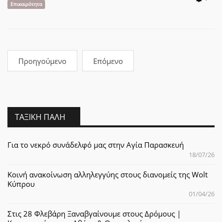
Emp
Επικαιρότητα
Προηγούμενο
Επόμενο
ΤΑΞΙΚΉ ΠΆΛΗ
Για το νεκρό συνάδελφό μας στην Αγία Παρασκευή
18/07/26
Κοινή ανακοίνωση αλληλεγγύης στους διανομείς της Wolt
Κύπρου
01/04/26
Στις 28 Φλεβάρη Ξαναβγαίνουμε στους Δρόμους |