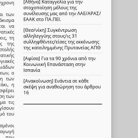
[Αθήνα] Καταγγελία για την
γχρονη
στοχοποίηση μέλους της
συνέλευσης μας από την ΛΑΕ/ΑΡΑΣ/
αι των
ΕΑΑΚ στο ΠΑ.ΠΕΙ.
άκισμα
ται να
[Θεσ/νίκη] Συγκέντρωση
ατικές
αλληλεγγύης στους/ις 31
εις, τη
συλληφθέντες/είσες της εκκένωσης
ης της
της κατειλημμένης Πρυτανείας ΑΠΘ
στολής
τικής
[Αφίσα] Για τα 90 χρόνια από την
γιακές
Κοινωνική Επανάσταση στην
λιάδων
Ισπανία
εων, ο
ση των
[Ανακοίνωση] Ενάντια σε κάθε
άκι, η
σκέψη για αναθεώρηση του άρθρου
σφέρει
16
ση των
μα τις
γίσουν
ωμό του
σμένοι
ραγωγή
ς που