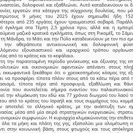
ναστεύει, δολοφονεί και εξαθλιώνει. Αυτό καταδεικνύουν οι 
ονίες εργατών στα κάτεργα της σύγχρονης δουλείας, που μό
 πρώτους 9 μήνες του 2025 έχουν σημειωθεί ήδη 152
σότεροι από 235 εργάτες έχουν τραυματιστεί σοβαρά. Παράλλ
κό έγκλημα στα Τέμπη 2,5 χρόνια πριν, αλλά και η εμπειρ
ούμενα μαζικά κρατικά εγκλήματα, όπως στη Ρικομέξ, το Σάμιν
 τη Μάνδρα, το Μάτι και την Πύλο καταδεικνύουν με τον πιο ε
ο την αθεράπευτα αντικοινωνική και δολοφονική φύσ
λλόμενου εξουσιαστικού και ιεραρχικού τρόπου οργάνωσ
ίας από το κράτος και το κεφάλαιο.
ύτη την παρατεταμένη περίοδο γενίκευσης και όξυνσης της επ
ολιτικών και οικονομικών αφεντικών απέναντι στους πληβ
αι εκκωφαντικά ξεκάθαρο ότι ο χρεοκοπημένος κόσμος της εξ
χει να προσφέρει τίποτα πλέον στους από τα κάτω πέρα από 
ασισμό, τίποτα πέρα από προσφυγιά, εξαθλίωση και θάν
τονία που συντελείται σήμερα εναντίον του παλαιστινιακο
λεί την κλιμάκωση του εδώ και 77 χρόνια διωγμού του λαού τ
 του από το κράτος του Ισραήλ και τους συμμάχους του, κομμά
ν αποτελεί το ελληνικό κράτος, με την ανάπτυξη των σ
γασίας μέσα από μία σειρά στρατηγικών ενεργειακών, στρατι
ικονομικών συμφωνιών. Η κυριαρχία κλιμακώνοντας την επιθετι
ε όλα τα μήκη και πλάτη της γης, εξαπολύει μια ολομέτωπη ε
ντι στην κοινωνική βάση, στους φτωχούς και τους απόκληρο