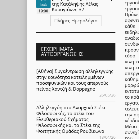
εργασ
της Κατάληψης Λέλας
Ιουλ
εργασ
Καραγιάννη 37
19:00
Πρόκε
αφεντ
Πλήρες Ημερολόγιο
κάθε 
εκδηλ
αναδια
συνδι
ΕΓΧΕΙΡΉΜΑΤΑ
προαν
ΑΥΤΟΟΡΓΆΝΩΣΗΣ
τόσο
κινητ
κινητ
[Αθήνα] Συγκέντρωση αλληλεγγύης
απεργ
στην κοινότητα κατειλημμένων
καθημ
προσφυγικών και τους απεργούς
μορφώ
πείνας Χαντζή & Doppagne
εντατ
26/05/26
το κρ
εργατ
Αλληλεγγύη στο Αναρχικό Στέκι
τελευ
Φιλοσοφικής, το στέκι του
την αφ
Ελευθεριακού Σχήματος
κέρδο
Φιλοσοφικής και το Στέκι της
Μέσα 
Φοιτητικής Ομάδας Ρουβίκωνα
συνεχ
18/04/26
του 