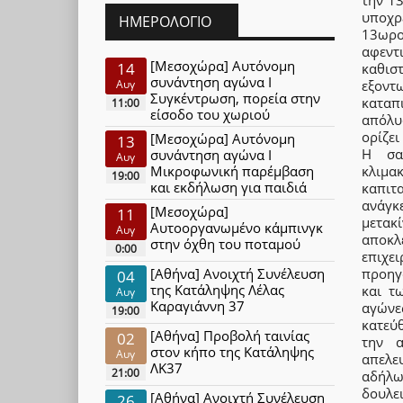
υποχρ
ΗΜΕΡΟΛΌΓΙΟ
13ωρο
αφεντ
[Μεσοχώρα] Αυτόνομη
14
καθισ
συνάντηση αγώνα Ι
εξοντ
Αυγ
Συγκέντρωση, πορεία στην
καταπ
11:00
είσοδο του χωριού
απόλυ
ορίζει
[Μεσοχώρα] Αυτόνομη
13
Η σα
συνάντηση αγώνα Ι
Αυγ
κλιμα
Μικροφωνική παρέμβαση
19:00
και εκδήλωση για παιδιά
καπιτ
ανάγκ
[Μεσοχώρα]
11
μετακ
Αυτοοργανωμένο κάμπινγκ
Αυγ
αποκλ
στην όχθη του ποταμού
0:00
επιχε
προηγ
[Αθήνα] Ανοιχτή Συνέλευση
04
της Κατάληψης Λέλας
και τ
Αυγ
Καραγιάννη 37
αγώνε
19:00
κατεύθ
[Αθήνα] Προβολή ταινίας
02
την 
στον κήπο της Κατάληψης
Αυγ
απελε
ΛΚ37
21:00
αδήλω
δουλε
[Αθήνα] Ανοιχτή Συνέλευση
26