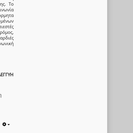
ης. Το
οινωνία
όρμητα
ωμένων
ιεστές
ρόμος,
καρδιές
ινωνική
ΛΕΓΓΥΗ
η
Empty