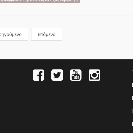
ση Αναρχικών για την Κοινωνική και Ταξική Χειραφέτηση
οηγούμενο
Επόμενο