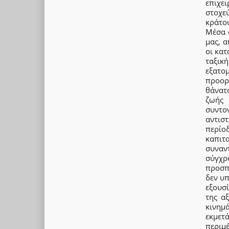
επιχε
στοχε
κράτου
Μέσα 
μας, 
οι κατ
ταξική
εξατο
προορ
θάνατ
ζωής 
συντ
αντισ
περίο
καπιτ
συναντ
σύγχρ
προσπά
δεν υ
εξουσί
της α
κινη
εκμετ
περιμέ