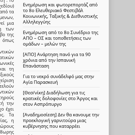
Ενημέρωση και φωτορεπορτάζ από
εδίου)
το 8ο Ελευθεριακό Φεστιβάλ
από τα
Κοινωνικής, Ταξικής & Διεθνιστικής
μενων,
Αλληλεγγύης
εί μια
ξη των
Ενημέρωση από το 8ο Συνέδριο της
βο της
ΑΠΟ – ΟΣ και τοποθετήσεις των
, όπως
ομάδων – μελών της
τικών
[ΑΠΟ] Ανάρτηση πανό για τα 90
ατικών
χρόνια από την Ισπανική
ωνικές
Επανάσταση
και τη
ξικούς
Για το νεκρό συνάδελφό μας στην
είριση
Αγία Παρασκευή
τελούν
ντικών
[Θεσ/νίκη] Διαδήλωση για τις
τηρούς
κρατικές δολοφονίες στο Άργος και
τή την
στον Ασπρόπυργο
χο έχει
ς. Τα
[Αναδημοσίεση] Δεν θα κανουμε την
ίας, η
προεκλογική γαρνιτούρα μιας
χώρους
κυβέρνησης που καταρρέει
 8ωρης