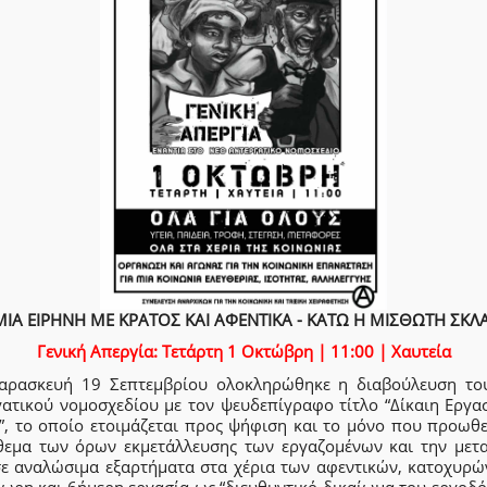
ΙΑ ΕΙΡΗΝΗ ΜΕ ΚΡΑΤΟΣ ΚΑΙ ΑΦΕΝΤΙΚΑ - ΚΑΤΩ Η ΜΙΣΘΩΤΗ ΣΚΛ
Γενική Απεργία: Τετάρτη 1 Οκτώβρη | 11:00 | Χαυτεία
αρασκευή 19 Σεπτεμβρίου ολοκληρώθηκε η διαβούλευση το
γατικού νομοσχεδίου με τον ψευδεπίγραφο τίτλο “Δίκαιη Εργασ
”, το οποίο ετοιμάζεται προς ψήφιση και το μόνο που προωθεί
θεμα των όρων εκμετάλλευσης των εργαζομένων και την μετ
σε αναλώσιμα εξαρτήματα στα χέρια των αφεντικών, κατοχυρώ
ωρη και 6ήμερη εργασία ως “διευθυντικό δικαίωμα του εργοδό