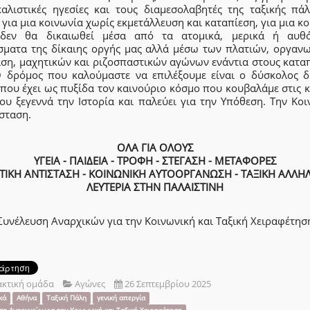
καλιστικές ηγεσίες και τους διαμεσολαβητές της ταξικής πάλ
για μια κοινωνία χωρίς εκμετάλλευση και καταπίεση, για μια κ
δεν θα δικαιωθεί μέσα από τα ατομικά, μερικά ή αυθ
σματα της δίκαιης οργής μας αλλά μέσω των πλατιών, οργαν
άση, μαχητικών και ριζοσπαστικών αγώνων ενάντια στους καταπ
Ο δρόμος που καλούμαστε να επιλέξουμε είναι ο δύσκολος δ
που έχει ως πυξίδα τον καινούριο κόσμο που κουβαλάμε στις 
ου ξεγεννά την Ιστορία και παλεύει για την Υπόθεση. Την Κο
σταση.
ΟΛΑ ΓΙΑ ΟΛΟΥΣ
ΥΓΕΙΑ - ΠΑΙΔΕΙΑ - ΤΡΟΦΗ - ΣΤΕΓΑΣΗ - ΜΕΤΑΦΟΡΕΣ
ΙΚΗ ΑΝΤΙΣΤΑΣΗ - ΚΟΙΝΩΝΙΚΗ ΑΥΤΟΟΡΓΑΝΩΣΗ - ΤΑΞΙΚΗ ΑΛΛΗ
ΛΕΥΤΕΡΙΑ ΣΤΗΝ ΠΑΛΑΙΣΤΙΝΗ
Συνέλευση Αναρχικών για την Κοινωνική και Ταξική Χειραφέτησ
ακτική ομάδα
Αγώνες
26 Σεπτεμβρίου 2025
κά
Αθήνα
Ταξική Πάλη
γενική απεργία