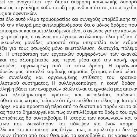
ιρεί να αναχαιτίσει την όποια έκφραση κοινωνικής δυσαρέσ
ύοντας στην πλήρη καθυπόταξή της ανθρωπότητας στους σχεδι
ς και αφεντικών.
σε όλο αυτό κλίμα τρομοκρατίας και συνεχούς υποβάθμισης τη
από την πλευρά μας αντιλαμβανόμαστε ότι ο μόνος δρόμος που
απιεσμένοι και εκμεταλλευόμενοι είναι ο αγώνας για την κοινων
 χειραφέτηση, ο αγώνας που έχουμε να δώσουμε όλοι μαζί και 
μικευμένες μονάδες μπροστά στην υπεροπλία ενός εχθρ
ίζει για τους φτωχούς μόνο εκμετάλλευση, δυστυχία, πολέμο
ο. Η υπεράσπιση των εργατικών συμφερόντων, των αναγκώ
και της αξιοπρέπειάς μας περνά μέσα από την κοινή, ορι
ονισμένη, οργανωμένη από τα κάτω δράση. Η οργάνωσ
τάσεών μας αποτελεί κομβικής σημασίας ζήτημα, ειδικά μέσα 
δο συνολικής και οργανωμένης επίθεσης του κρατικ
αλιστικού συστήματος. Η συλλογικοποίηση, η κοινή δράση
ίληψη βάσει των αναρχικών αξιών είναι τα εργαλεία μας απένα
ονο ολοκληρωτισμό κράτους και κεφαλαίου, απέναντ
θειά τους να μας πείσουν ότι έχει επέλθει το τέλος της Ιστορί
πάρχει καμία προοπτική πέρα από το δυστοπικό παρόν και το σ
ας που το δημιουργεί και πως αν επιλέξουμε το δρόμο του αγ
ξιοπρέπειας θα συντριβούμε. Η ιστορία των κοινωνικών και τ
μάτων που διεκδίκησαν και πάλεψαν για έναν κόσμο 
άλλευση και καταπίεση μας δείχνει πως οι προλετάριοι δεν έχ
νουν τίποτα από τους θεσμούς, τα κοινοβούλια, τις γραφειοκ