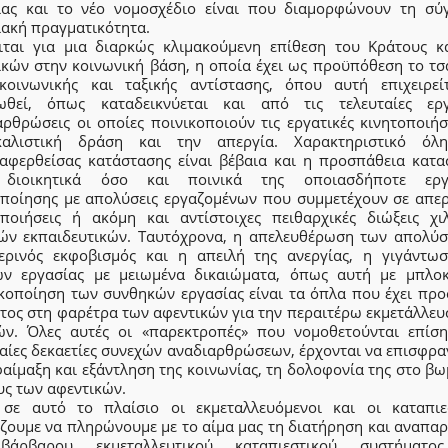
ίας και το νέο νομοσχέδιο είναι που διαμορφώνουν τη σύ
ιακή πραγματικότητα.
ιται για μια διαρκώς κλιμακούμενη επίθεση του Κράτους κ
ικών στην κοινωνική βάση, η οποία έχει ως προϋπόθεση το τσ
κοινωνικής και ταξικής αντίστασης, όπου αυτή επιχειρεί
ωθεί, όπως καταδεικνύεται και από τις τελευταίες εργ
ρθρώσεις οι οποίες ποινικοποιούν τις εργατικές κινητοποιήσ
καλιστική δράση και την απεργία. Χαρακτηριστικό όλ
αφερθείσας κατάστασης είναι βέβαια και η προσπάθεια κατα
 διοικητικά όσο και ποινικά της οποιασδήποτε εργα
οποίησης με απολύσεις εργαζομένων που συμμετέχουν σε απερ
οποιήσεις ή ακόμη και αντίστοιχες πειθαρχικές διώξεις χι
ών εκπαιδευτικών. Ταυτόχρονα, η απελευθέρωση των απολύσ
ερινός εκφοβισμός και η απειλή της ανεργίας, η γιγάντω
ν εργασίας με μειωμένα δικαιώματα, όπως αυτή με μπλοκ
ικοποίηση των συνθηκών εργασίας είναι τα όπλα που έχει προ
άτος στη φαρέτρα των αφεντικών για την περαιτέρω εκμετάλλευ
ών. Όλες αυτές οι «παρεκτροπές» που νομοθετούνται επίση
ταίες δεκαετίες συνεχών αναδιαρθρώσεων, έρχονται να επισφρα
αίμαξη και εξάντληση της κοινωνίας, τη δολοφονία της στο β
υς των αφεντικών.
σε αυτό το πλαίσιο οι εκμεταλλευόμενοι και οι καταπιε
ίζουμε να πληρώνουμε με το αίμα μας τη διατήρηση και αναπα
βάρβαρου εκμεταλλευτικού καταπιεστικού συστήματο