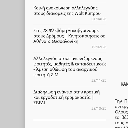
Κοινή ανακοίνωση αλληλεγγύης
στους διανομείς της Wolt Κύπρου
01/04/26
Στις 28 Φλεβάρη Ξαναβγαίνουμε
στους Δρόμους | Κινητοποιήσεις σε
Αθήνα & Θεσσαλονίκη
19/02/26
Αλληλεγγύη στους αγωνιζόμενους
φοιτητές, μαθητές & εκπαιδευτικούς
- Άμεση αθώωση του αναρχικού
φοιτητή Ζ.Μ.
23/11/25
ΚΑΜ
Διαδήλωση ενάντια στην κρατική
και εργοδοτική τρομοκρατία |
Την Π
ΣΒΕΔΙ
αντερ
28/10/25
Όλους
το βά
τους 
την 13