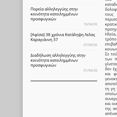
καταδυ
Πορεία αλληλεγγύης στην
δολοφ
κοινότητα κατειλημμένων
τους
προσφυγικών
περισ
κρατι
16/04/26
προηγ
Ηλεία,
[Αφίσα] 38 χρόνια Κατάληψη Λελας
τρόπ
Καραγιάννη 37
επιβα
07/04/26
κοινων
Σε το
Διαδήλωση αλληλεγγύης στην
των π
κοινότητα κατειλημμένων
γίνετ
προσφυγικών
δεν έ
01/04/26
και φ
γενοκ
αποτε
τη γη
οποίω
συνερ
και ο
της σ
απένα