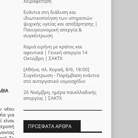
Χειραφέτηση
Ενάντια στη διάλυση και
ιδιωτικοποίηση των υπηρεσιών
ψυχικής υγείας και απεξάρτησης |
Πανυγειονομική απεργία &
συγκέντρωση
Καμιά ειρήνη με κράτος και
αφεντικά | Γενική απεργία 14
Οκτώβρη | ΣΑΚΤΧ
[Αθήνα, πλ. Κοραή, 8/6, 18:00]
Συγκέντρωση - Παρέμβαση ενάντια
στο αντεργατικό νομοσχέδιο
ΑΒΙΑ
26 Νοέμβρη, ημέρα πανελλαδικής
απεργίας | ΣΑΚΤΧ
υ νέου
ία για
 είναι
ΠΡΌΣΦΑΤΑ ΆΡΘΡΑ
ατροπή
νοντας
τη”. Το