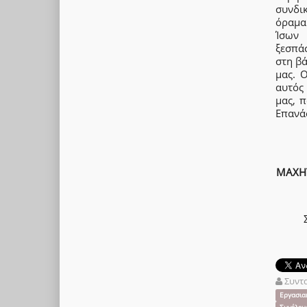
συνδι
όραμα 
Ίσων 
ξεσπά
στη β
μας. 
αυτός 
μας, π
Επανά
ΜΑΧΗΤ
Συντ
Εργασια