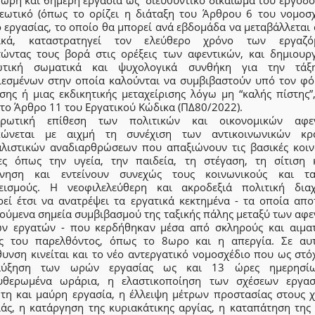
εωτικό (όπως το ορίζει η διάταξη του Άρθρου 6 του νομοσχ
 εργασίας, το οποίο θα μπορεί ανά εβδομάδα να μεταβάλλεται 
ικά, καταστρατηγεί τον ελεύθερο χρόνο των εργαζό
τώντας τους βορά στις ορέξεις των αφεντικών, και δημιουργ
ωτική σωματικά και ψυχολογικά συνθήκη για την τά
ιεσμένων στην οποία καλούνται να συμβιβαστούν υπό τον φό
σης ή μιας εκδικητικής μεταχείρισης λόγω μη “καλής πίστης”
 το Άρθρο 11 του Εργατικού Κώδικα (ΠΔ80/2022).
ρωτική επίθεση των πολιτικών και οικονομικών αφεν
κώνεται με αιχμή τη συνέχιση των αντικοινωνικών κρ
αλιστικών αναδιαρθρώσεων που απαξιώνουν τις βασικές κοιν
ες όπως την υγεία, την παιδεία, τη στέγαση, τη σίτιση 
ίνηση και εντείνουν συνεχώς τους κοινωνικούς και τα
εισμούς. Η νεοφιλελεύθερη και ακροδεξιά πολιτική διαχ
ιρεί έτσι να ανατρέψει τα εργατικά κεκτημένα - τα οποία απο
ούμενα σημεία συμβιβασμού της ταξικής πάλης μεταξύ των αφε
ων εργατών - που κερδήθηκαν μέσα από σκληρούς και αιμα
ς του παρελθόντος, όπως το 8ωρο και η απεργία. Σε αυ
υνση κινείται και το νέο αντεργατικό νομοσχέδιο που ως στό
αύξηση των ωρών εργασίας ως και 13 ώρες ημερησίω
υθερωμένα ωράρια, η ελαστικοποίηση των σχέσεων εργασ
τη και μαύρη εργασία, η έλλειψη μέτρων προστασίας στους 
ιάς, η κατάργηση της κυριακάτικης αργίας, η καταπάτηση της