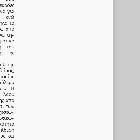
δεκάδες
νο για
, ενώ
ηλα το
ία από
α, την
μφατικό
η του
ης της
ίθεσης
είους,
ουσίας
πόλεμο
ατο. Η
ύ λαού
ης από
τι των
χέσεων
ωτικών
κότητα
πίθεση
υς και