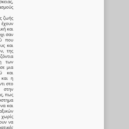
κειας,
ασμούς
ς ζωής
 έχουν
ική και
όχι σαν
ού που
υς και
ν, της
ζόντια
η των
σε μια
ού και
 και η
ντι στο
ι στην
ας, πως
ύστημα
ώνα και
αξικών
χωρίς
ουν να
ρατικές