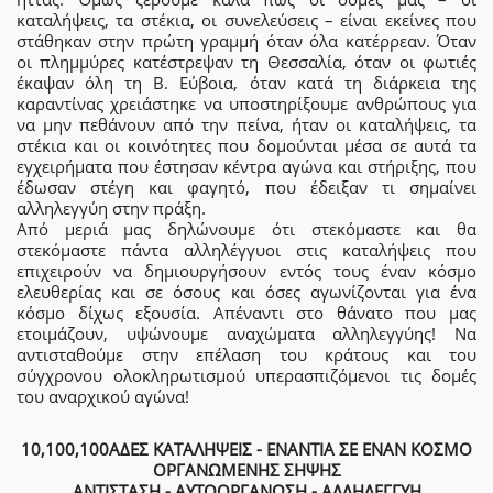
καταλήψεις, τα στέκια, οι συνελεύσεις – είναι εκείνες που
στάθηκαν στην πρώτη γραμμή όταν όλα κατέρρεαν. Όταν
οι πλημμύρες κατέστρεψαν τη Θεσσαλία, όταν οι φωτιές
έκαψαν όλη τη Β. Εύβοια, όταν κατά τη διάρκεια της
καραντίνας χρειάστηκε να υποστηρίξουμε ανθρώπους για
να μην πεθάνουν από την πείνα, ήταν οι καταλήψεις, τα
στέκια και οι κοινότητες που δομούνται μέσα σε αυτά τα
εγχειρήματα που έστησαν κέντρα αγώνα και στήριξης, που
έδωσαν στέγη και φαγητό, που έδειξαν τι σημαίνει
αλληλεγγύη στην πράξη.
Από μεριά μας δηλώνουμε ότι στεκόμαστε και θα
στεκόμαστε πάντα αλληλέγγυοι στις καταλήψεις που
επιχειρούν να δημιουργήσουν εντός τους έναν κόσμο
ελευθερίας και σε όσους και όσες αγωνίζονται για ένα
κόσμο δίχως εξουσία. Απέναντι στο θάνατο που μας
ετοιμάζουν, υψώνουμε αναχώματα αλληλεγγύης! Να
αντισταθούμε στην επέλαση του κράτους και του
σύγχρονου ολοκληρωτισμού υπερασπιζόμενοι τις δομές
του αναρχικού αγώνα!
10,100,100ΑΔΕΣ ΚΑΤΑΛΗΨΕΙΣ - ΕΝΑΝΤΙΑ ΣΕ ΕΝΑΝ ΚΟΣΜΟ
ΟΡΓΑΝΩΜΕΝΗΣ ΣΗΨΗΣ
ΑΝΤΙΣΤΑΣΗ - ΑΥΤΟΟΡΓΑΝΩΣΗ - ΑΛΛΗΛΕΓΓΥΗ