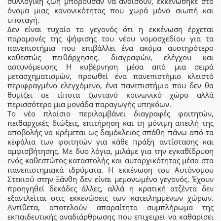
συλλογική ζωή μπορούσαν να ανθίσουν, εκκενώθηκε στο
όνομα μιας κανονικότητας που χωρά μόνο σιωπή και
υποταγή.
Δεν είναι τυχαίο το γεγονός ότι η εκκένωση έρχεται
παραμονές της ψήφισης του νέου νομοσχεδίου για τα
πανεπιστήμια που επιβάλλει ένα ακόμα αυστηρότερο
καθεστώς πειθάρχησης, διαγραφών, ελέγχου και
αστυνόμευσης Η κυβέρνηση μέσα από μια σειρά
μετασχηματισμών, προωθεί ένα πανεπιστήμιο κλειστό
περιφραγμένο ελεγχόμενο, ένα πανεπιστήμιο που δεν θα
θυμίζει σε τίποτα ζωντανό κοινωνικό χώρο αλλά
περισσότερο μια μονάδα παραγωγής υπηκόων.
Το νέο πλαίσιο περιλαμβάνει διαγραφές φοιτητών,
πειθαρχικές διώξεις, επιτήρηση και τη μόνιμη απειλή της
αποβολής να κρέμεται ως δαμόκλειος σπάθη πάνω από τα
κεφάλια των φοιτητών για κάθε πράξη αντίστασης και
αμφισβήτησης. Με δυο λόγια, μιλάμε για την εγκαθίδρυση
ενός καθεστώτος καταστολής και αυταρχικότητας μέσα στα
πανεπιστημιακά ιδρύματα. Η εκκένωση του Αυτόνομου
Στεκιού στην Ξάνθη δεν είναι μεμονωμένο γεγονός. Έχουν
προηγηθεί δεκάδες άλλες, αλλά η κρατική ατζέντα δεν
εξαντλείται στις εκκενώσεις των κατειλημμένων χώρων.
Αντίθετα, αποτελούν απαραίτητο συμπλήρωμα της
εκπαιδευτικής αναδιάρθρωσης που επιχειρεί να καθαρίσει