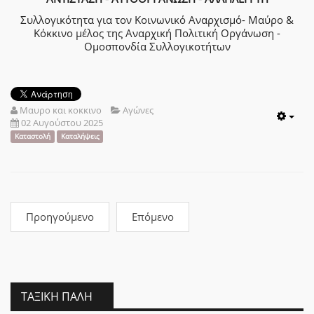
Συλλογικότητα για τον Κοινωνικό Αναρχισμό- Μαύρο &
Κόκκινο μέλος της Αναρχική Πολιτική Οργάνωση -
Ομοσπονδία Συλλογικοτήτων
Μαυρο και κοκκινο
Αγώνες
02 Αυγούστου 2025
Emp
Καταστολή
Καταλήψεις
Προηγούμενο
Επόμενο
ΤΑΞΙΚΉ ΠΆΛΗ