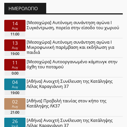
ΗΜΕΡΟΛΌΓΙΟ
[Μεσοχώρα] Αυτόνομη συνάντηση αγώνα Ι
14
Συγκέντρωση, πορεία στην είσοδο του χωριού
Αυγ
11:00
[Μεσοχώρα] Αυτόνομη συνάντηση αγώνα Ι
13
Μικροφωνική παρέμβαση και εκδήλωση για
Αυγ
παιδιά
19:00
[Μεσοχώρα] Αυτοοργανωμένο κάμπινγκ στην
11
όχθη του ποταμού
Αυγ
0:00
[Αθήνα] Ανοιχτή Συνέλευση της Κατάληψης
04
Λέλας Καραγιάννη 37
Αυγ
19:00
[Αθήνα] Προβολή ταινίας στον κήπο της
02
Κατάληψης ΛΚ37
Αυγ
21:00
[Αθήνα] Ανοιχτή Συνέλευση της Κατάληψης
26
Λέλας Καραγιάννη 37
Ιουλ