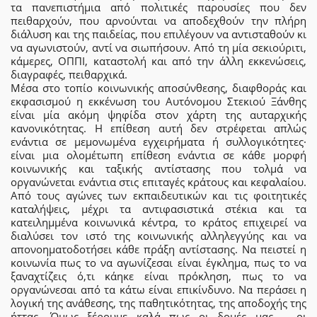
τα πανεπιστήμια από πολιτικές παρουσίες που δεν
πειθαρχούν, που αρνούνται να αποδεχθούν την πλήρη
διάλυση και της παιδείας, που επιλέγουν να αντισταθούν κι
να αγωνιστούν, αντί να σιωπήσουν. Από τη μία σεκιούριτι,
κάμερες, ΟΠΠΙ, καταστολή και από την άλλη εκκενώσεις,
διαγραφές, πειθαρχικά.
Μέσα στο τοπίο κοινωνικής αποσύνθεσης, διαφθοράς και
εκφασισμού η εκκένωση του Αυτόνομου Στεκιού Ξάνθης
είναι μία ακόμη ψηφίδα στον χάρτη της αυταρχικής
κανονικότητας. Η επίθεση αυτή δεν στρέφεται απλώς
ενάντια σε μεμονωμένα εγχειρήματα ή συλλογικότητες·
είναι μια ολομέτωπη επίθεση ενάντια σε κάθε μορφή
κοινωνικής και ταξικής αντίστασης που τολμά να
οργανώνεται ενάντια στις επιταγές κράτους και κεφαλαίου.
Από τους αγώνες των εκπαιδευτικών και τις φοιτητικές
καταλήψεις, μέχρι τα αντιφασιστικά στέκια και τα
κατειλημμένα κοινωνικά κέντρα, το κράτος επιχειρεί να
διαλύσει τον ιστό της κοινωνικής αλληλεγγύης και να
απονοηματοδοτήσει κάθε πράξη αντίστασης. Να πειστεί η
κοινωνία πως το να αγωνίζεσαι είναι έγκλημα, πως το να
ξαναχτίζεις ό,τι κάηκε είναι πρόκληση, πως το να
οργανώνεσαι από τα κάτω είναι επικίνδυνο. Να περάσει η
λογική της ανάθεσης, της παθητικότητας, της αποδοχής της
ήττας. Όμως ξέρουμε καλά πως οι δομές μας – οι