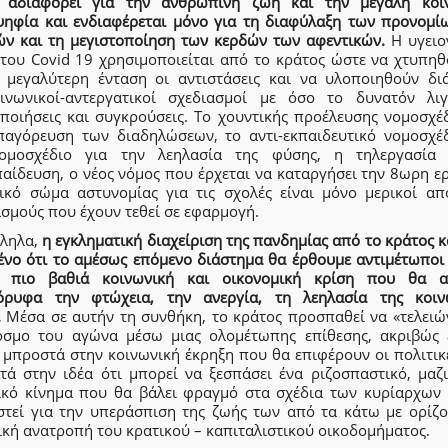
 αδιαφορεί για την ανθρώπινη ζωή και την μεγάλη κοι
ψηφία και ενδιαφέρεται μόνο για τη διαφύλαξη των προνομί
ών και τη μεγιστοποίηση των κερδών των αφεντικών.
Η υγειο
 του Covid 19 χρησιμοποιείται από το κράτος ώστε να χτυπηθ
 μεγαλύτερη ένταση οι αντιστάσεις και να υλοποιηθούν δι
οινωνικοί-αντεργατικοί σχεδιασμοί με όσο το δυνατόν λιγ
οποιήσεις και συγκρούσεις. Το χουντικής προέλευσης νομοσχέδ
παγόρευση των διαδηλώσεων, το αντι-εκπαιδευτικό νομοσχέδ
ομοσχέδιο για την λεηλασία της φύσης, η τηλεργασία
αίδευση, ο νέος νόμος που έρχεται να καταργήσει την 8ωρη ε
δικό σώμα αστυνομίας για τις σχολές είναι μόνο μερικοί απ
σμούς που έχουν τεθεί σε εφαρμογή.
ληλα,
η εγκληματική διαχείριση της πανδημίας από το κράτος 
ένο ότι το αμέσως επόμενο διάστημα θα έρθουμε αντιμέτωποι 
 πιο βαθιά κοινωνική και οικονομική κρίση που θα α
όρυφα την φτώχεια, την ανεργία, τη λεηλασία της κοιν
.
Μέσα σε αυτήν τη συνθήκη, το κράτος προσπαθεί να «τελειών
όσμο του αγώνα μέσω μιας ολομέτωπης επίθεσης, ακριβώς 
 μπροστά στην κοινωνική έκρηξη που θα επιφέρουν οι πολιτικ
τά στην ιδέα ότι μπορεί να ξεσπάσει ένα ριζοσπαστικό, μαζι
ικό κίνημα που θα βάλει φραγμό στα σχέδια των κυρίαρχων 
στεί για την υπεράσπιση της ζωής των από τα κάτω με ορίζο
ική ανατροπή του κρατικού – καπιταλιστικού οικοδομήματος.