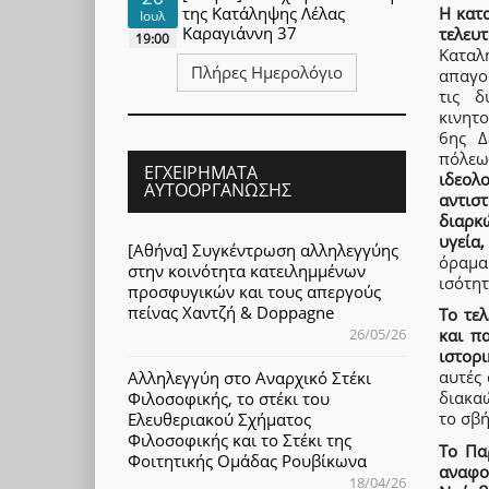
Η κατα
της Κατάληψης Λέλας
Ιουλ
Καραγιάννη 37
τελευτ
19:00
Καταλ
Πλήρες Ημερολόγιο
απαγο
τις δ
κινητ
6ης Δ
πόλε
ΕΓΧΕΙΡΉΜΑΤΑ
ιδεολ
ΑΥΤΟΟΡΓΆΝΩΣΗΣ
αντιστ
διαρκ
υγεία,
[Αθήνα] Συγκέντρωση αλληλεγγύης
όραμα
στην κοινότητα κατειλημμένων
ισότητ
προσφυγικών και τους απεργούς
πείνας Χαντζή & Doppagne
Το τε
26/05/26
και π
ιστορ
αυτές
Αλληλεγγύη στο Αναρχικό Στέκι
διακα
Φιλοσοφικής, το στέκι του
το σβή
Ελευθεριακού Σχήματος
Φιλοσοφικής και το Στέκι της
Το Πα
Φοιτητικής Ομάδας Ρουβίκωνα
αναφο
18/04/26