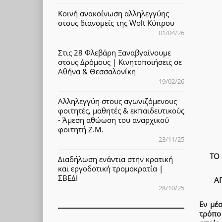
Κοινή ανακοίνωση αλληλεγγύης
στους διανομείς της Wolt Κύπρου
01/04/26
Στις 28 Φλεβάρη Ξαναβγαίνουμε
στους Δρόμους | Κινητοποιήσεις σε
Αθήνα & Θεσσαλονίκη
19/02/26
Αλληλεγγύη στους αγωνιζόμενους
φοιτητές, μαθητές & εκπαιδευτικούς
- Άμεση αθώωση του αναρχικού
φοιτητή Ζ.Μ.
23/11/25
ΤΟ 
Διαδήλωση ενάντια στην κρατική
και εργοδοτική τρομοκρατία |
ΣΒΕΔΙ
Α
28/10/25
Εν μέ
τρόπο