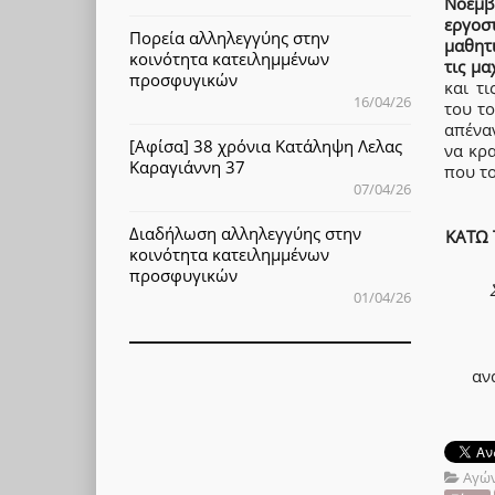
Νοέμβ
εργοσ
Πορεία αλληλεγγύης στην
μαθητι
κοινότητα κατειλημμένων
τις μα
προσφυγικών
και τ
16/04/26
του τ
απένα
[Αφίσα] 38 χρόνια Κατάληψη Λελας
να κρ
Καραγιάννη 37
που το
07/04/26
Διαδήλωση αλληλεγγύης στην
ΚΑΤΩ 
κοινότητα κατειλημμένων
προσφυγικών
01/04/26
αν
Αγώ