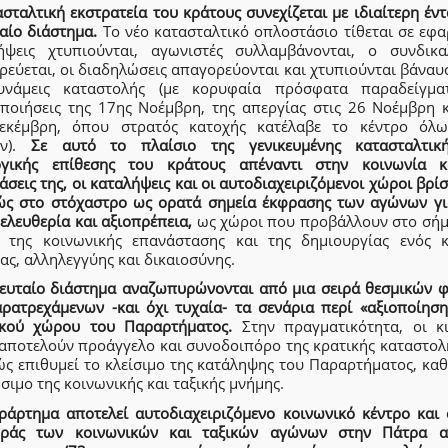
σταλτική εκστρατεία του κράτους συνεχίζεται με ιδιαίτερη έν
αίο διάστημα.
Το νέο κατασταλτικό οπλοστάσιο τίθεται σε εφα
ήψεις χτυπιούνται, αγωνιστές συλλαμβάνονται, ο συνδικα
ρεύεται, οι διαδηλώσεις απαγορεύονται και χτυπιούνται βάναυ
υνάμεις καταστολής (με κορυφαία πρόσφατα παραδείγμα
οποιήσεις της 17ης Νοέμβρη, της απεργίας στις 26 Νοέμβρη κ
εκέμβρη, όπου στρατός κατοχής κατέλαβε το κέντρο όλ
ων).
Σε αυτό το πλαίσιο της γενικευμένης κατασταλτικ
ογικής επίθεσης του κράτους απέναντι στην κοινωνία κ
άσεις της, οι καταλήψεις και οι αυτοδιαχειριζόμενοι χώροι βρί
ώς στο στόχαστρο ως ορατά σημεία έκφρασης των αγώνων γι
 ελευθερία και αξιοπρέπεια,
ως χώροι που προβάλλουν στο σήμ
 της κοινωνικής επανάστασης και της δημιουργίας ενός 
ας, αλληλεγγύης και δικαιοσύνης.
λευταίο διάστημα αναζωπυρώνονται από μια σειρά θεσμικών 
αρατρεχάμενων -και όχι τυχαία- τα σενάρια περί «αξιοποίηση
ικού χώρου του Παραρτήματος.
Στην πραγματικότητα, οι κι
 αποτελούν προάγγελο και συνοδοιπόρο της κρατικής καταστολ
ώς επιθυμεί το κλείσιμο της κατάληψης του Παραρτήματος, καθ
σιμο της κοινωνικής και ταξικής μνήμης.
ράρτημα αποτελεί αυτοδιαχειριζόμενο κοινωνικό κέντρο και 
ράς των κοινωνικών και ταξικών αγώνων στην Πάτρα 