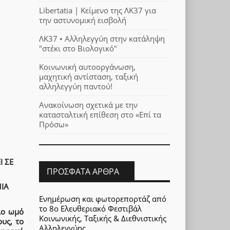
Libertatia | Κείμενο της ΛΚ37 για
την αστυνομική εισβολή
ΛΚ37 • Αλληλεγγύη στην κατάληψη
"στέκι στο Βιολογικό"
Κοινωνική αυτοοργάνωση,
μαχητική αντίσταση, ταξική
αλληλεγγύη παντού!
Ανακοίνωση σχετικά με την
κατασταλτική επίθεση στο «Επί τα
Πρόσω»
Ι ΣΕ
ΠΡΌΣΦΑΤΑ ΆΡΘΡΑ
ΙΑ
Ενημέρωση και φωτορεπορτάζ από
το 8ο Ελευθεριακό Φεστιβάλ
ιο ωμό
Κοινωνικής, Ταξικής & Διεθνιστικής
υς, το
Αλληλεγγύης