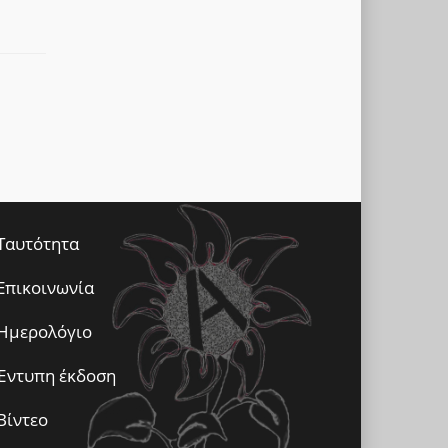
Empty
Ταυτότητα
Επικοινωνία
Ημερολόγιο
Έντυπη έκδοση
Βίντεο