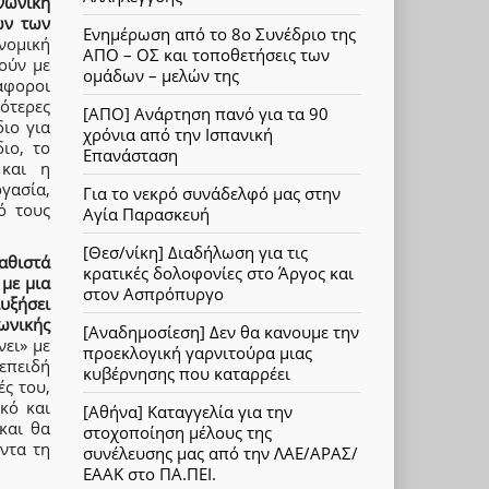
νωνική
ων των
Ενημέρωση από το 8ο Συνέδριο της
νομική
ΑΠΟ – ΟΣ και τοποθετήσεις των
ούν με
ομάδων – μελών της
άφοροι
ότερες
[ΑΠΟ] Ανάρτηση πανό για τα 90
ιο για
χρόνια από την Ισπανική
ιο, το
Επανάσταση
 και η
ργασία,
Για το νεκρό συνάδελφό μας στην
ό τους
Αγία Παρασκευή
[Θεσ/νίκη] Διαδήλωση για τις
καθιστά
κρατικές δολοφονίες στο Άργος και
με μια
στον Ασπρόπυργο
υξήσει
ωνικής
[Αναδημοσίεση] Δεν θα κανουμε την
ει» με
προεκλογική γαρνιτούρα μιας
επειδή
κυβέρνησης που καταρρέει
ές του,
κό και
[Αθήνα] Καταγγελία για την
και θα
στοχοποίηση μέλους της
ντα τη
συνέλευσης μας από την ΛΑΕ/ΑΡΑΣ/
ΕΑΑΚ στο ΠΑ.ΠΕΙ.