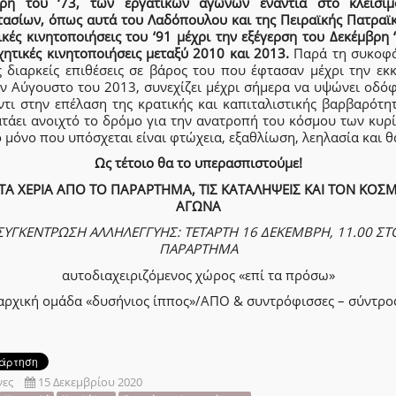
ρη του ‘73, των εργατικών αγώνων ενάντια στο κλείσι
τασίων, όπως αυτά του Λαδόπουλου και της Πειραϊκής Πατραϊκή
κές κινητοποιήσεις του ‘91 μέχρι την εξέγερση του Δεκέμβρη 
χητικές κινητοποιήσεις μεταξύ 2010 και 2013.
Παρά τη συκοφ
ις διαρκείς επιθέσεις σε βάρος του που έφτασαν μέχρι την εκ
ον Αύγουστο του 2013, συνεχίζει μέχρι σήμερα να υψώνει οδό
ντι στην επέλαση της κρατικής και καπιταλιστικής βαρβαρότητ
ατάει ανοιχτό το δρόμο για την ανατροπή του κόσμου των κυρ
 μόνο που υπόσχεται είναι φτώχεια, εξαθλίωση, λεηλασία και θ
Ως τέτοιο θα το υπερασπιστούμε!
ΤΑ ΧΕΡΙΑ ΑΠΟ ΤΟ ΠΑΡΑΡΤΗΜΑ, ΤΙΣ ΚΑΤΑΛΗΨΕΙΣ ΚΑΙ ΤΟΝ ΚΟΣ
ΑΓΩΝΑ
ΣΥΓΚΕΝΤΡΩΣΗ ΑΛΛΗΛΕΓΓΥΗΣ: ΤΕΤΑΡΤΗ 16 ΔΕΚΕΜΒΡΗ, 11.00 ΣΤ
ΠΑΡΑΡΤΗΜΑ
αυτοδιαχειριζόμενος χώρος «επί τα πρόσω»
αρχική ομάδα «δυσήνιος ίππος»/ΑΠΟ & συντρόφισσες – σύντρο
νες
15 Δεκεμβρίου 2020