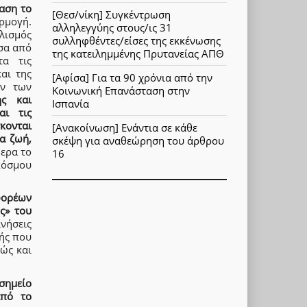
ταση το
[Θεσ/νίκη] Συγκέντρωση
ρμογή.
αλληλεγγύης στους/ις 31
λισμός
συλληφθέντες/είσες της εκκένωσης
σα από
της κατειλημμένης Πρυτανείας ΑΠΘ
τα τις
αι της
[Αφίσα] Για τα 90 χρόνια από την
ων των
Κοινωνική Επανάσταση στην
ής και
Ισπανία
αι τις
σκονται
[Ανακοίνωση] Ενάντια σε κάθε
α ζωή,
σκέψη για αναθεώρηση του άρθρου
ερα το
16
κόσμου
φορέων
ς» του
νήσεις
ής που
ώς και
σημείο
από το