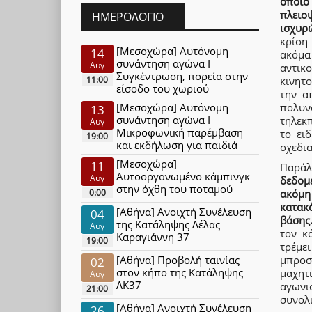
οποίο
πλειο
ΗΜΕΡΟΛΌΓΙΟ
ισχυρ
κρίση
[Μεσοχώρα] Αυτόνομη
14
ακόμα
συνάντηση αγώνα Ι
Αυγ
αντικ
Συγκέντρωση, πορεία στην
κινητ
11:00
είσοδο του χωριού
την α
πολυν
[Μεσοχώρα] Αυτόνομη
13
συνάντηση αγώνα Ι
τηλεκπ
Αυγ
Μικροφωνική παρέμβαση
το ει
19:00
και εκδήλωση για παιδιά
σχεδια
[Μεσοχώρα]
11
Παράλ
Αυτοοργανωμένο κάμπινγκ
Αυγ
δεδομ
στην όχθη του ποταμού
0:00
ακόμη
κατακ
[Αθήνα] Ανοιχτή Συνέλευση
04
βάσης
της Κατάληψης Λέλας
Αυγ
τον κ
Καραγιάννη 37
19:00
τρέμει
[Αθήνα] Προβολή ταινίας
μπροσ
02
στον κήπο της Κατάληψης
μαχητ
Αυγ
ΛΚ37
αγωνι
21:00
συνολ
[Αθήνα] Ανοιχτή Συνέλευση
26