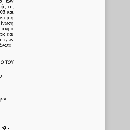
μο των
ς, τις
‘08 και
άντηση
κένωση
φραγμα
ας και
ίαρχων
άνατο.
ΜΟ ΤΟΥ
Ο
φοι