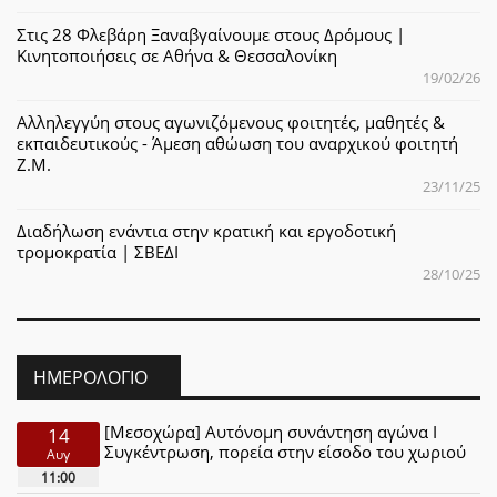
Στις 28 Φλεβάρη Ξαναβγαίνουμε στους Δρόμους |
Κινητοποιήσεις σε Αθήνα & Θεσσαλονίκη
19/02/26
Αλληλεγγύη στους αγωνιζόμενους φοιτητές, μαθητές &
εκπαιδευτικούς - Άμεση αθώωση του αναρχικού φοιτητή
Ζ.Μ.
23/11/25
Διαδήλωση ενάντια στην κρατική και εργοδοτική
τρομοκρατία | ΣΒΕΔΙ
28/10/25
ΗΜΕΡΟΛΌΓΙΟ
[Μεσοχώρα] Αυτόνομη συνάντηση αγώνα Ι
14
Συγκέντρωση, πορεία στην είσοδο του χωριού
Αυγ
11:00