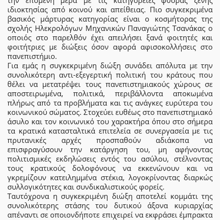
ιδιοκτησίας από κοινού και απείθειας. Πιο συγκεκριμένα
βασικός μάρτυρας κατηγορίας είναι ο κοσμήτορας της
σχολής Ηλεκρολόγων Μηχανικών Παναγιώτης Τσανάκας ο
οποιός στο παρελθόν έχει απειλήσει ξανά φοιτητές και
φοιτήτριες με διώξεις όσον αφορά αφισοκολλήσεις στο
πανεπιστήμιο.
Για εμάς η συγκεκριμένη διώξη συνάδει απόλυτα με την
συνολικότερη αντι-εξεγερτική πολιτική του κράτους που
θέλει να μετατρέψει τους πανεπιστημιακούς χώρους σε
αποστειρωμένα, πολιτικά, περιβάλλοντα αποκωμένα
πλήρως από τα προβλήματα και τις ανάγκες ευρύτερα του
κοινωνικού σώματος. Στοχεύει ευθέως στο πανεπιστημιακό
άσυλο και τον κοινωνικό του χαρακτήρα όπου στο σήμερα
τα κρατικά κατασταλτικά επιτελεία σε συνεργασεία με τις
πρυτανικές αρχές προσπαθούν αδιάκοπα να
επισφραγύσουν την κατάργηση του, μη αφήνοντας
πολιτισμικές εκδηλώσεις εντός του ασύλου, στέλνοντας
τους κρατικούς δολοφόνους να εκκενώνουν και να
γκρεμίζουν κατειλημμένα στέκια, λογοκρίνοντας διαρκώς
συλλογικότητες και συνδικαλιστικούς φορείς.
Ταυτόχρονα η συγκεκριμένη διώξη αποτελεί κομμάτι της
συνολικότερης στάσης του δυτικού άξονα κυριαρχίας
απέναντι σε οποιονδήποτε επιχειρεί να εκφράσει έμπρακτα