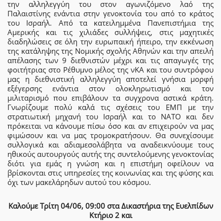
την αλληλεγγύη του στον αγωνιζόμενο λαό της
Παλαιστίνης ενάντια στην γενοκτονία του από το κράτος
του Ισραήλ. Από τα κατειλημμένα Πανεπιστήμια της
Αμερικής και τις χιλιάδες συλλήψεις, στις μαχητικές
διαδηλώσεις σε όλη την ευρωπαική ήπειρο, την εκκένωση
της κατάληψης της Νομικής σχολής Αθηνών και την απειλή
απέλασης των 9 διεθνιστών μέχρι και τις απαγωγές της
φοιτήτριας στο Ρέθυμνο μέλος της νΚΑ και του συντρόφου
μας η διεθνιστική αλληλεγγύη αποτελεί γνήσια μορφή
εξέγερσης ενάντια στον ολοκληρωτισμό και τον
μιλιταρισμό που επιβάλουν τα συγχρονα αστικά κράτη.
Γνωρίζουμε πολύ καλά τις σχέσεις του ΕΜΠ με την
στρατιωτική μηχανή του Ισραήλ και το ΝΑΤΟ και δεν
πρόκειται να κάνουμε πίσω όσο και αν επιχειρούν να μας
φιμώσουν και να μας τρομοκρατήσουν. Θα συνεχίσουμε
συλλογικά και αδιαμεσολάβητα να αναδεικνύουμε τους
ηθικούς αυτουργούς αυτής της συντελούμενης γενοκτονίας
διότι για εμάς η γνώση και η επιστήμη οφείλουν να
βρίσκονται στις υπηρεσίες της κοινωνίας και της φύσης και
όχι των μακελάρηδων αυτού του κόσμου.
Καλούμε Τρίτη 04/06, 09:00 στα Δικαστήρια της Ευελπίδων
Κτήριο 2 και