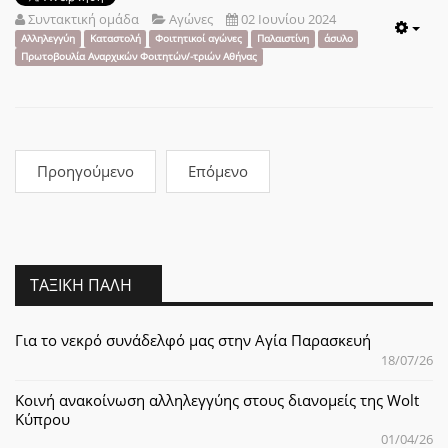
Συντακτική ομάδα
Αγώνες
02 Ιουνίου 2024
Emp
Αλληλεγγύη
Καταστολή
Φοιτητικοί αγώνες
Παλαιστίνη
άσυλο
Πρωτοβουλία Αναρχικών Φοιτητών/-τριών Αθήνας
Προηγούμενο
Επόμενο
ΤΑΞΙΚΉ ΠΆΛΗ
Για το νεκρό συνάδελφό μας στην Αγία Παρασκευή
18/07/26
Κοινή ανακοίνωση αλληλεγγύης στους διανομείς της Wolt
Κύπρου
01/04/26