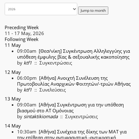
Jump to month
Preceding Week
11 - 17 May, 2026
Following Week
11 May
09:00am
[Θεσ/νίκη] Συγκέντρωση Αλληλεγγύης για
υπόθεση έμφυλης βίας & σεξουαλικής κακοποίησης
by
ktf1
:: Συγκεντρώσεις
12 May
06:00pm
[Αθήνα] Ανοιχτή Συνέλευση της
Πρωτοβουλίας Αναρχικών Φοιτητών/-τριών Αθήνας
by
ktf1
:: Συνελεύσεις
13 May
09:00am
[Αθήνα] Συγκέντρωση για την υπόθεση
βιασμού στο ΑΤ Ομόνοιας
by
sintaktikiomada
:: Συγκεντρώσεις
14 May
10:30am
[Αθήνα] Συνέχεια της δίκης των ΜΑΤ για
την επίθεση στην αντιφασιστική -αντικρατική