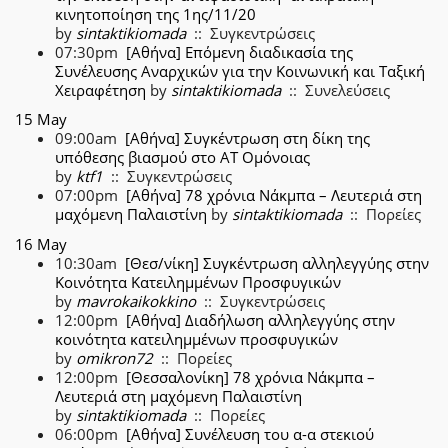
κινητοποίηση της 1ης/11/20
by
sintaktikiomada
:: Συγκεντρώσεις
07:30pm
[Αθήνα] Επόμενη διαδικασία της
Συνέλευσης Αναρχικών για την Κοινωνική και Ταξική
Χειραφέτηση
by
sintaktikiomada
:: Συνελεύσεις
15 May
09:00am
[Αθήνα] Συγκέντρωση στη δίκη της
υπόθεσης βιασμού στο ΑΤ Ομόνοιας
by
ktf1
:: Συγκεντρώσεις
07:00pm
[Αθήνα] 78 χρόνια Νάκμπα – Λευτεριά στη
μαχόμενη Παλαιστίνη
by
sintaktikiomada
:: Πορείες
16 May
10:30am
[Θεσ/νίκη] Συγκέντρωση αλληλεγγύης στην
Κοινότητα Κατειλημμένων Προσφυγικών
by
mavrokaikokkino
:: Συγκεντρώσεις
12:00pm
[Αθήνα] Διαδήλωση αλληλεγγύης στην
κοινότητα κατειλημμένων προσφυγικών
by
omikron72
:: Πορείες
12:00pm
[Θεσσαλονίκη] 78 χρόνια Νάκμπα –
Λευτεριά στη μαχόμενη Παλαιστίνη
by
sintaktikiomada
:: Πορείες
06:00pm
[Αθήνα] Συνέλευση του α-α στεκιού