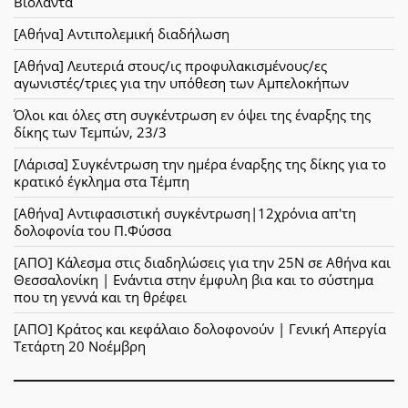
Βιολάντα
[Αθήνα] Αντιπολεμική διαδήλωση
[Αθήνα] Λευτεριά στους/ις προφυλακισμένους/ες
αγωνιστές/τριες για την υπόθεση των Αμπελοκήπων
Όλοι και όλες στη συγκέντρωση εν όψει της έναρξης της
δίκης των Τεμπών, 23/3
[Λάρισα] Συγκέντρωση την ημέρα έναρξης της δίκης για το
κρατικό έγκλημα στα Τέμπη
[Αθήνα] Αντιφασιστική συγκέντρωση|12χρόνια απ'τη
δολοφονία του Π.Φύσσα
[ΑΠΟ] Κάλεσμα στις διαδηλώσεις για την 25Ν σε Αθήνα και
Θεσσαλονίκη | Ενάντια στην έμφυλη βια και το σύστημα
που τη γεννά και τη θρέφει
[ΑΠΟ] Κράτος και κεφάλαιο δολοφονούν | Γενική Απεργία
Τετάρτη 20 Νοέμβρη