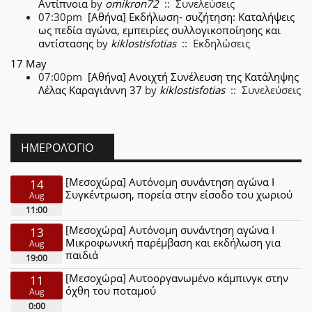
Αντίπνοια
by
omikron72
:: Συνελεύσεις
07:30pm
[Αθήνα] Εκδήλωση- συζήτηση: Καταλήψεις
ως πεδία αγώνα, εμπειρίες συλλογικοποίησης και
αντίστασης
by
kiklostisfotias
:: Εκδηλώσεις
17 May
07:00pm
[Αθήνα] Ανοιχτή Συνέλευση της Κατάληψης
Λέλας Καραγιάννη 37
by
kiklostisfotias
:: Συνελεύσεις
ΗΜΕΡΟΛΌΓΙΟ
[Μεσοχώρα] Αυτόνομη συνάντηση αγώνα Ι
14
Συγκέντρωση, πορεία στην είσοδο του χωριού
Aug
11:00
[Μεσοχώρα] Αυτόνομη συνάντηση αγώνα Ι
13
Μικροφωνική παρέμβαση και εκδήλωση για
Aug
παιδιά
19:00
[Μεσοχώρα] Αυτοοργανωμένο κάμπινγκ στην
11
όχθη του ποταμού
Aug
0:00