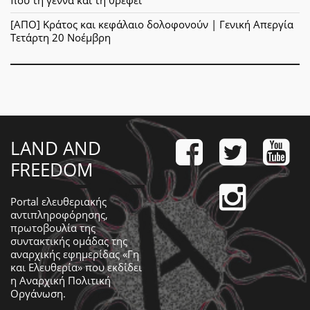
που τη γεννά και τη θρέφει
[ΑΠΟ] Κράτος και κεφάλαιο δολοφονούν | Γενική Απεργία
Τετάρτη 20 Νοέμβρη
LAND AND
FREEDOM
Portal ελευθεριακής
αντιπληροφόρησης,
πρωτοβουλία της
συντακτικής ομάδας της
αναρχικής εφημερίδας «Γη
και Ελευθερία» που εκδίδει
η
Αναρχική Πολιτική
Οργάνωση
.