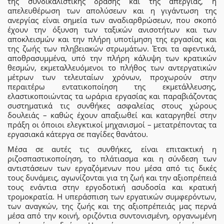
της συνδικαλιστικής δράσης και της απεργίας, η
απελευθέρωση των απολύσεων και η γιγάντωση της
ανεργίας είναι σημεία των αναδιαρθρώσεων, που σκοπό
έχουν την όξυνση των ταξικών ανισοτήτων και των
αποκλεισμών και την πλήρη υποτίμηση της εργασίας και
της ζωής των πληβειακών στρωμάτων. Έτσι τα αφεντικά,
αποθρασυμμένα, υπό την πλήρη κάλυψη των κρατικών
θεσμών, εκμεταλλευόμενοι το πλήθος των αντεργατικών
μέτρων των τελευταίων χρόνων, προχωρούν στην
περαιτέρω εντατικοποίηση της εκμετάλλευσης,
ελαστικοποιώντας τα ωράρια εργασίας και παραβιάζοντας
συστηματικά τις συνθήκες ασφαλείας στους χώρους
δουλειάς – καθώς έχουν απαξιωθεί και καταργηθεί στην
πράξη οι όποιοι ελεγκτικοί μηχανισμοί – μετατρέποντας τα
εργασιακά κάτεργα σε παγίδες θανάτου.
Μέσα σε αυτές τις συνθήκες, είναι επιτακτική η
ριζοσπαστικοποίηση, το πλάτιασμα και η σύνδεση των
αντιστάσεων των εργαζόμενων που μέσα από τις δικές
τους δυνάμεις, αγωνίζονται για τη ζωή και την αξιοπρέπειά
τους ενάντια στην εργοδοτική ασυδοσία και κρατική
τρομοκρατία. Η υπεράσπιση των εργατικών συμφερόντων,
των αναγκών, της ζωής και της αξιοπρέπειάς μας περνά
μέσα από την κοινή, οριζόντια συντονισμένη, οργανωμένη