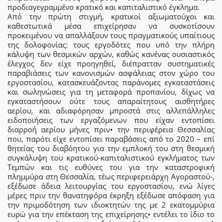
προδιαγεγραμμένο κρατικό και καπιταλιστικό έγκλημα.
Από την πρώτη στιγμή, κρατικοί αξιωματούχοι και
καθεστωτικά μέσα επιχείρησαν να συσκοτίσουν
προκειμένου να απαλλάξουν τους πραγματικούς υπαίτιους
της δολοφονίας: τους εργοδότες που υπό την πλήρη
κάλυψη των θεσμικών αρχών, καθώς κανένας ουσιαστικός
έλεγχος δεν είχε προηγηθεί, διέπρατταν συστηματικές
παραβιάσεις των κανονισμών ασφάλειας στον χώρο του
εργοστασίου, κατασκευάζοντας παράνομες εγκαταστάσεις
και σωληνώσεις για τη μεταφορά προπανίου, δίχως να
εγκαταστήσουν ούτε τους απαραίτητους αισθητήρες
αερίου, και αδιαφόρησαν μπροστά στις αλλεπάλληλες
ειδοποιήσεις των εργαζόμενων που είχαν εντοπίσει
διαρροή αερίου μήνες πριν• την περιφέρεια Θεσσαλίας
που, παρότι είχε εντοπίσει παραβάσεις από το 2020 – επί
θητείας του διαβόητου για την εμπλοκή του στη θεσμική
συγκάλυψη του κρατικού-καπιταλιστικού εγκλήματος των
Τεμπών και τις ευθύνες του για την καταστροφική
πλημμύρα στη Θεσσαλία, τέως περιφερειάρχη Αγοραστού-,
εξέδωσε άδεια λειτουργίας του εργοστασίου, ενώ λίγες
μέρες πριν την θανατηφόρα έκρηξη εξέδωσε απόφαση για
την πριμοδότηση των ιδιοκτητών της με 2 εκατομμύρια
ευρώ για την επέκταση της επιχείρησης• εντέλει το ίδιο το