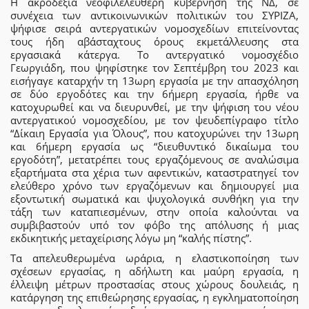
Η ακροδεξιά νεοφιλελεύθερη κυβέρνηση της ΝΔ, σε
συνέχεια των αντικοινωνικών πολιτικών του ΣΥΡΙΖΑ,
ψήφισε σειρά αντεργατικών νομοσχεδίων επιτείνοντας
τους ήδη αβάσταχτους όρους εκμετάλλευσης στα
εργασιακά κάτεργα. Το αντεργατικό νομοσχέδιο
Γεωργιάδη, που ψηφίστηκε τον Σεπτέμβρη του 2023 και
εισήγαγε καταρχήν τη 13ωρη εργασία με την απασχόληση
σε δύο εργοδότες και την 6ήμερη εργασία, ήρθε να
κατοχυρωθεί και να διευρυνθεί, με την ψήφιση του νέου
αντεργατικού νομοσχεδίου, με τον ψευδεπίγραφο τίτλο
“Δίκαιη Εργασία για Όλους”, που κατοχυρώνει την 13ωρη
και 6ήμερη εργασία ως “διευθυντικό δικαίωμα του
εργοδότη”, μετατρέπει τους εργαζόμενους σε αναλώσιμα
εξαρτήματα στα χέρια των αφεντικών, καταστρατηγεί τον
ελεύθερο χρόνο των εργαζόμενων και δημιουργεί μια
εξοντωτική σωματικά και ψυχολογικά συνθήκη για την
τάξη των καταπιεσμένων, στην οποία καλούνται να
συμβιβαστούν υπό τον φόβο της απόλυσης ή μιας
εκδικητικής μεταχείρισης λόγω μη “καλής πίστης”.
Τα απελευθερωμένα ωράρια, η ελαστικοποίηση των
σχέσεων εργασίας, η αδήλωτη και μαύρη εργασία, η
έλλειψη μέτρων προστασίας στους χώρους δουλειάς, η
κατάργηση της επιθεώρησης εργασίας, η εγκληματοποίηση