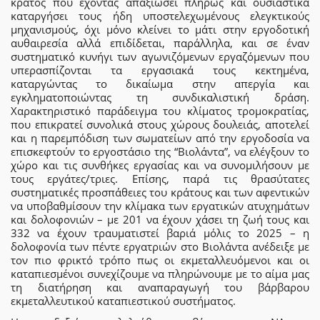
κράτος που έχοντας απαξιώσει πλήρως και ουσιαστικά
καταργήσει τους ήδη υποστελεχωμένους ελεγκτικούς
μηχανισμούς, όχι μόνο κλείνει το μάτι στην εργοδοτική
αυθαιρεσία αλλά επιδίδεται, παράλληλα, και σε έναν
συστηματικό κυνήγι των αγωνιζόμενων εργαζόμενων που
υπερασπίζονται τα εργασιακά τους κεκτημένα,
καταργώντας το δικαίωμα στην απεργία και
εγκληματοποιώντας τη συνδικαλιστική δράση.
Χαρακτηριστικό παράδειγμα του κλίματος τρομοκρατίας,
που επικρατεί συνολικά στους χώρους δουλειάς, αποτελεί
και η παρεμπόδιση των σωματείων από την εργοδοσία να
επισκεφτούν το εργοστάσιο της “Βιολάντα”, να ελέγξουν το
χώρο και τις συνθήκες εργασίας και να συνομιλήσουν με
τους εργάτες/τριες. Επίσης, παρά τις θρασύτατες
συστηματικές προσπάθειες του κράτους και των αφεντικών
να υποβαθμίσουν την κλίμακα των εργατικών ατυχημάτων
και δολοφονιών – με 201 να έχουν χάσει τη ζωή τους και
332 να έχουν τραυματιστεί βαριά μόλις το 2025 – η
δολοφονία των πέντε εργατριών στο Βιολάντα ανέδειξε με
τον πιο φρικτό τρόπο πως οι εκμεταλλευόμενοι και οι
καταπιεσμένοι συνεχίζουμε να πληρώνουμε με το αίμα μας
τη διατήρηση και αναπαραγωγή του βάρβαρου
εκμεταλλευτικού καταπιεστικού συστήματος.