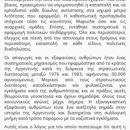
βίαιος, προκειμένου να νομιμοποιηθεί η καταστολή και να
εμποδιστεί κάθε δίαυλος αντίστασης στα ισχυρά μέτρα
λιτότητας που εφαρμόζει. Η καθεστωτική προπαγάνδα
στόχευσε τόσο τις κοινότητες Mapuche όσο και τις
αναρχικές ομάδες. Επίσης, εντάθηκε συστηματικά η
εφαρμογή πολιτικών πειθάρχησης. Όλο και περισσότερος
έλεγχος και πίεση από την αστυνομία στους δρόμους και
περισσότερη καταστολή σε κάθε είδους πολιτικές
διαδηλώσεις.
Οι απαγωγές και οι εξαφανίσεις ανθρώπων ήταν ένας
συστηματικός μηχανισμός που εφαρμόστηκε από το κράτος
της Αργεντινής κατά τη διάρκεια της στρατιωτικής
δικτατορίας μεταξύ 1976 και 1983, αφήνοντας 30.000
αγνοούμενους. Μερικοί από τους στρατιωτικούς
δικτάτορες καταδικάστηκαν και φυλακίζονται για
εγκλήματα κατά της ανθρωπότητας και οι πράξεις αυτές
θεωρούνται γενοκτονία και έχουν σημαδέψει όλους τους
κοινωνικούς αγώνες μέχρι σήμερα. Η εξαναγκαστική
εξαφάνιση ανθρώπων είναι ένα ανεξίτηλο σημάδι στην
ιστορία της Αργεντινής και διατηρείται στη συλλογική
μνήμη κατά τρόπο παρόμοιο με τα ναζιστικά εγκλήματα.
Αυτός είναι ο λόγος για τον οποίο πιστεύουμε ότι αυτή η