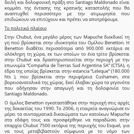
δειλή και δολοφονική πράξη στο Santiago Maldonado είναι
κομμάτι της έντασης της κρατικής καταστολής που θα
αναπτυχθεί περισσότερο με την ατιμωρησία που
επιδιώκουν να επιτύχουν και πρέπει να αποτρέψουμε.
Το πολιτικό πλαίσιο
Στην Chubut, ένα μεγάλο μέρος των Mapuche διεκδικεί τη
γη πού βρίσκεται στην ιδιοκτησία του Ομίλου Benetton. Η
Benetton διαθέτει περισσότερα από 900.000 εκτάρια σε
ολόκληρη τη χώρα, εκ των οποίων το ένα τρίτο βρίσκεται
στην Chubut και δραστηριοποιείται στην περιοχή με την
επωνυμία “Compañía de Tierras Sud Argentina SA” (CTSA), η
έδρα της οποίας βρίσκεται στην estancia “Leleque” (180.000
hts ), που βρίσκεται στην περιφέρεια Cushamen, στα
βορειοανατολικά της χώρας. Εκεί έλαβαν χώρα τα γεγονότα
που οδήγησαν στην απαγωγή και τη δολοφονία του
Santiago Maldonado.
Ο όμιλος Benetton εγκαταστάθηκε στην περιοχή στις αρχές
της δεκαετίας του 1990. Το 2006, η εταιρεία αναγνώρισε εν
μέρει τα συνταγματικά δικαιώματα των κατοίκων Mapuche
στα εδάφη τους και προσφέρθηκε να παραδώσει στην
επαρχία Chubut 7500 εκτάρια της περιοχής του Esquel, για
να τους μεταβιβαστούν σύμφωνα με το νόμο των