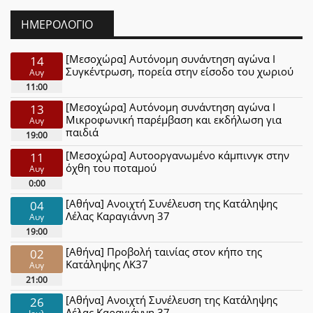
ΗΜΕΡΟΛΌΓΙΟ
[Μεσοχώρα] Αυτόνομη συνάντηση αγώνα Ι
14
Συγκέντρωση, πορεία στην είσοδο του χωριού
Αυγ
11:00
[Μεσοχώρα] Αυτόνομη συνάντηση αγώνα Ι
13
Μικροφωνική παρέμβαση και εκδήλωση για
Αυγ
παιδιά
19:00
[Μεσοχώρα] Αυτοοργανωμένο κάμπινγκ στην
11
όχθη του ποταμού
Αυγ
0:00
[Αθήνα] Ανοιχτή Συνέλευση της Κατάληψης
04
Λέλας Καραγιάννη 37
Αυγ
19:00
[Αθήνα] Προβολή ταινίας στον κήπο της
02
Κατάληψης ΛΚ37
Αυγ
21:00
[Αθήνα] Ανοιχτή Συνέλευση της Κατάληψης
26
Λέλας Καραγιάννη 37