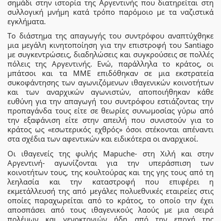
σημάδι στην ιστορία της Αργεντινής που διατηρείται στη
συλλογική μνήμη κατά τρόπο παρόμοιο με τα ναζιστικά
εγκλήματα.
Το διάστημα της απαγωγής του συντρόφου αναπτύχθηκε
μια μεγάλη κινητοποίηση για την επιστροφή του Santiago
με συγκεντρώσεις, διαδηλώσεις και συγκρούσεις σε πολλές
πόλεις της Αργεντινής. Ενώ, παράλληλα το κράτος, οι
μπάτσοι και τα ΜΜΕ επιδόθηκαν σε μια εκστρατεία
συκοφάντησης των αγωνιζόμενων ιθαγενικών κοινοτήτων
και των αναρχικών αγωνιστών, αποποιήθηκαν κάθε
ευθύνη για την απαγωγή του συντρόφου εστιάζοντας την
προπαγάνδα τους είτε σε θεωρίες συνωμοσίας γύρω από
την εξαφάνιση είτε στην απειλή που συνιστούν για το
κράτος ως «εσωτερικός εχθρός» όσοι στέκονται απέναντι
στα σχέδια των αφεντικών και ειδικότερα οι αναρχικοί.
Οι ιθαγενείς της φυλής Mapuche- στη Χιλή και στην
Αργεντινή- αγωνίζονται για την υπεράσπιση των
κοινοτήτων τους, της κουλτούρας και της γης τους από τη
λεηλασία και την καταστροφή που επιφέρει η
εκμετάλλευσή της από μεγάλες πολυεθνικές εταιρείες στις
οποίες παραχωρείται από το κράτος, το οποίο την έχει
αποσπάσει από τους ιθαγενικούς λαούς με μια σειρά
πολέμων και γενοκτονιών ήδη από την εποχή της