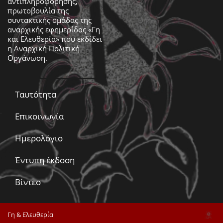
αντιπληροφόρησης,
πρωτοβουλία της
συντακτικής ομάδας της
αναρχικής εφημερίδας «Γη
και Ελευθερία» που εκδίδει
η
Αναρχική Πολιτική
Οργάνωση
.
Ταυτότητα
Επικοινωνία
Ημερολόγιο
Έντυπη έκδοση
Βίντεο
Γη & Ελευθερία