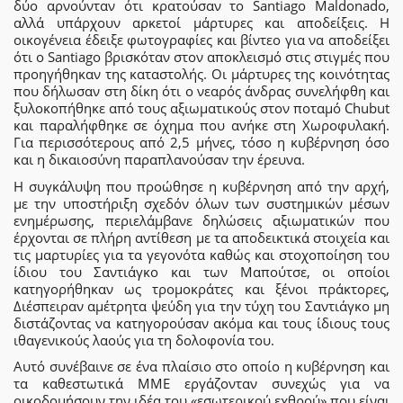
δύο αρνούνταν ότι κρατούσαν το Santiago Maldonado,
αλλά υπάρχουν αρκετοί μάρτυρες και αποδείξεις. Η
οικογένεια έδειξε φωτογραφίες και βίντεο για να αποδείξει
ότι ο Santiago βρισκόταν στον αποκλεισμό στις στιγμές που
προηγήθηκαν της καταστολής. Οι μάρτυρες της κοινότητας
που δήλωσαν στη δίκη ότι ο νεαρός άνδρας συνελήφθη και
ξυλοκοπήθηκε από τους αξιωματικούς στον ποταμό Chubut
και παραλήφθηκε σε όχημα που ανήκε στη Χωροφυλακή.
Για περισσότερους από 2,5 μήνες, τόσο η κυβέρνηση όσο
και η δικαιοσύνη παραπλανούσαν την έρευνα.
Η συγκάλυψη που προώθησε η κυβέρνηση από την αρχή,
με την υποστήριξη σχεδόν όλων των συστημικών μέσων
ενημέρωσης, περιελάμβανε δηλώσεις αξιωματικών που
έρχονται σε πλήρη αντίθεση με τα αποδεικτικά στοιχεία και
τις μαρτυρίες για τα γεγονότα καθώς και στοχοποίηση του
ίδιου του Σαντιάγκο και των Μαπούτσε, οι οποίοι
κατηγορήθηκαν ως τρομοκράτες και ξένοι πράκτορες,
Διέσπειραν αμέτρητα ψεύδη για την τύχη του Σαντιάγκο μη
διστάζοντας να κατηγορούσαν ακόμα και τους ίδιους τους
ιθαγενικούς λαούς για τη δολοφονία του.
Αυτό συνέβαινε σε ένα πλαίσιο στο οποίο η κυβέρνηση και
τα καθεστωτικά ΜΜΕ εργάζονταν συνεχώς για να
οικοδομήσουν την ιδέα του «εσωτερικού εχθρού» που είναι