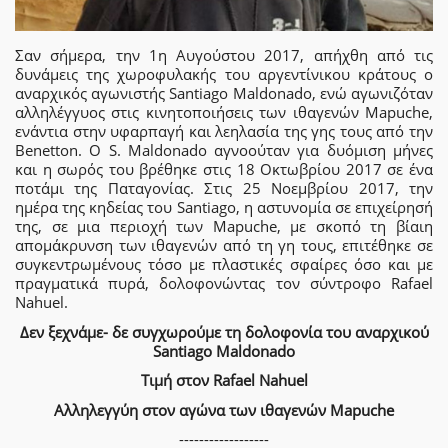
Σαν σήμερα, την 1η Αυγούστου 2017, απήχθη από τις
δυνάμεις της χωροφυλακής του αργεντίνικου κράτους ο
αναρχικός αγωνιστής Santiago Maldonado, ενώ αγωνιζόταν
αλληλέγγυος στις κινητοποιήσεις των ιθαγενών Mapuche,
ενάντια στην υφαρπαγή και λεηλασία της γης τους από την
Benetton. Ο S. Maldonado αγνοούταν για δυόμιση μήνες
και η σωρός του βρέθηκε στις 18 Οκτωβρίου 2017 σε ένα
ποτάμι της Παταγονίας. Στις 25 Νοεμβρίου 2017, την
ημέρα της κηδείας του Santiago, η αστυνομία σε επιχείρησή
της, σε μια περιοχή των Mapuche, με σκοπό τη βίαιη
απομάκρυνση των ιθαγενών από τη γη τους, επιτέθηκε σε
συγκεντρωμένους τόσο με πλαστικές σφαίρες όσο και με
πραγματικά πυρά, δολοφονώντας τον σύντροφο Rafael
Nahuel.
Δεν ξεχνάμε- δε συγχωρούμε τη δολοφονία του αναρχικού
Santiago Maldonado
Τιμή στον Rafael Nahuel
Αλληλεγγύη στον αγώνα των ιθαγενών Mapuche
------------------