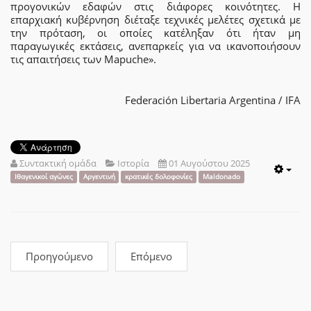
προγονικών εδαφών στις διάφορες κοινότητες. Η
επαρχιακή κυβέρνηση διέταξε τεχνικές μελέτες σχετικά με
την πρόταση, οι οποίες κατέληξαν ότι ήταν μη
παραγωγικές εκτάσεις, ανεπαρκείς για να ικανοποιήσουν
τις απαιτήσεις των Mapuche».
Federación Libertaria Argentina / IFA
Συντακτική ομάδα
Ιστορία
01 Αυγούστου 2025
Emp
Ιθαγενικοί αγώνες
Αργεντινή
κρατικές δολοφονίες
Maldonado
Προηγούμενο
Επόμενο