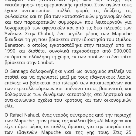
«κατάκτησης» της αμερικανικής ηπείρου. Στον αγώνα τους
έχουν αντιμετωπίσει πολλές φορές τις διώξεις, τις
φυλακίσεις και τη βία των κατασταλτικών μηχανισμών όσο
και των παρακρατικών συμμοριών που λειτουργούν για
λογαριασμό των αφεντικών και από τις δύο πλευρές των
Άνδεων. Στην Chubut, ένα μεγάλο μέρος των Mapuche
διεκδικεί τη γη που βρίσκεται στην ιδιοκτησία του Ομίλου
Benetton, ο οποίος εγκαταστάθηκε στην περιοχή από το
1990 και διαθέτει συνολικά περισσότερα από 900.000
εκτάρια σε ολόκληρη τη χώρα, εκ των οποίων το ένα τρίτο
βρίσκεται στην Chubut.
Ο Santiago δολοφονήθηκε γιατί ως αναρχικός επέλεξε να
σταθεί και να αγωνιστεί μαζί με τους ιθαγενικούς λαούς,
επέλεξε να βρίσκεται στο πλευρό των καταπιεσμένων και
των εκμεταλλευόμενων και απέναντι στους βασανιστές και
δολοφόνους των δυνάμεων καταστολής, στα ληστρικά και
αντικοινωνικά σχέδια του κράτους και των οικονομικών
ελίτ.
Ο Rafael Nahuel, ένας νεαρός σύντροφος από την περιοχή
των Mapuche, ήταν μέλος της κολλεκτίβας «Al Margen» και
είχε πάρει μέρος σε πολλές δράσεις για την υπεράσπιση
των ιθαγενών Mapuche και της γης τους. Στις 25