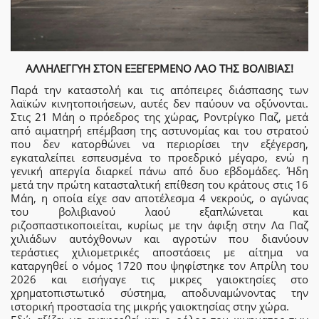
ΑΛΛΗΛΕΓΓΥΗ ΣΤΟΝ ΕΞΕΓΕΡΜΕΝΟ ΛΑΟ ΤΗΣ ΒΟΛΙΒΙΑΣ!
Παρά την καταστολή και τις απόπειρες διάσπασης των
λαϊκών κινητοποιήσεων, αυτές δεν παύουν να οξύνονται.
Στις 21 Μάη ο πρόεδρος της χώρας, Ροντρίγκο Παζ, μετά
από αιματηρή επέμβαση της αστυνομίας και του στρατού
που δεν κατορθώνει να περιορίσει την εξέγερση,
εγκαταλείπει εσπευσμένα το προεδρικό μέγαρο, ενώ η
γενική απεργία διαρκεί πάνω από δυο εβδομάδες. Ήδη
μετά την πρώτη κατασταλτική επίθεση του κράτους στις 16
Μάη, η οποία είχε σαν αποτέλεσμα 4 νεκρούς, ο αγώνας
του βολιβιανού λαού εξαπλώνεται και
ριζοσπαστικοποιείται, κυρίως με την άφιξη στην Λα Παζ
χιλιάδων αυτόχθονων και αγροτών που διανύουν
τεράστιες χιλιομετρικές αποστάσεις με αίτημα να
καταργηθεί ο νόμος 1720 που ψηφίστηκε τον Απρίλη του
2026 και εισήγαγε τις μικρες γαιοκτησίες στο
χρηματοπιστωτικό σύστημα, αποδυναμώνοντας την
ιστορική προστασία της μικρής γαιοκτησίας στην χώρα.