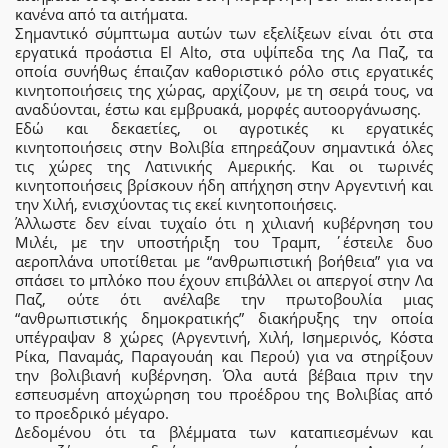
κανένα από τα αιτήματα.
Σημαντικό σύμπτωμα αυτών των εξελίξεων είναι ότι στα
εργατικά προάστια El Alto, στα υψίπεδα της Λα Παζ, τα
οποία συνήθως έπαιζαν καθοριστικό ρόλο στις εργατικές
κινητοποιήσεις της χώρας, αρχίζουν, με τη σειρά τους, να
αναδύονται, έστω και εμβρυακά, μορφές αυτοοργάνωσης.
Εδώ και δεκαετίες, οι αγροτικές κι εργατικές
κινητοποιήσεις στην Βολιβία επηρεάζουν σημαντικά όλες
τις χώρες της Λατινικής Αμερικής. Και οι τωρινές
κινητοποιήσεις βρίσκουν ήδη απήχηση στην Αργεντινή και
την Χιλή, ενισχύοντας τις εκεί κινητοποιήσεις.
Άλλωστε δεν είναι τυχαίο ότι η χιλιανή κυβέρνηση του
Μιλέι, με την υποστήριξη του Τραμπ, ΄έστειλε δυο
αεροπλάνα υποτίθεται με “ανθρωπιστική βοήθεια” για να
σπάσει το μπλόκο που έχουν επιβάλλει οι απεργοί στην Λα
Παζ, ούτε ότι ανέλαβε την πρωτοβουλία μιας
“ανθρωπιστικής δημοκρατικής” διακήρυξης την οποία
υπέγραψαν 8 χώρες (Αργεντινή, Χιλή, Ισημερινός, Κόστα
Ρίκα, Παναμάς, Παραγουάη και Περού) για να στηρίξουν
την βολιβιανή κυβέρνηση. Όλα αυτά βέβαια πριν την
εσπευσμένη αποχώρηση του προέδρου της Βολιβίας από
το προεδρικό μέγαρο.
Δεδομένου ότι τα βλέμματα των καταπιεσμένων και