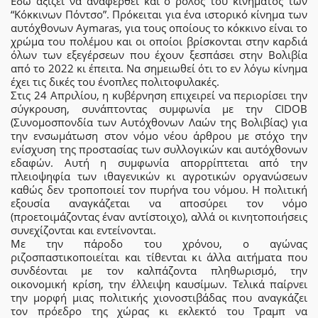
Εδώ αξίζει να αναφερθεί και ο ρόλος του κινηματος των
“Κόκκινων Πόντσο”. Πρόκειται για ένα ιστορικό κίνημα των
αυτόχθονων Aymaras, για τους οποίους το κόκκινο είναι το
χρώμα του πολέμου και οι οποίοι βρίσκονται στην καρδιά
όλων των εξεγέρσεων που έχουν ξεσπάσει στην Βολιβία
από το 2022 κι έπειτα. Να σημειωθεί ότι το εν λόγω κίνημα
έχει τις δικές του ένοπλες πολιτοφυλακές.
Στις 24 Απριλίου, η κυβέρνηση επιχειρεί να περιορίσει την
σύγκρουση, συνάπτοντας συμφωνία με την CIDOB
(Συνομοσπονδία των Αυτόχθονων Λαών της Βολιβίας) για
την ενσωμάτωση στον νόμο νέου άρθρου με στόχο την
ενίσχυση της προστασίας των συλλογικών και αυτόχθονων
εδαφών. Αυτή η συμφωνία απορρίπτεται από την
πλειοψηφία των ιθαγενικών κι αγροτικών οργανώσεων
καθώς δεν τροποποιεί τον πυρήνα του νόμου. Η πολιτική
εξουσία αναγκάζεται να αποσύρει τον νόμο
(προετοιμάζοντας έναν αντίστοιχο), αλλά οι κινητοποιήσεις
συνεχίζονται και εντείνονται.
Με την πάροδο του χρόνου, ο αγώνας
ριζοσπαστικοποιείται και τίθενται κι άλλα αιτήματα που
συνδέονται με τον καλπάζοντα πληθωρισμό, την
οικονομική κρίση, την έλλειψη καυσίμων. Τελικά παίρνει
την μορφή μιας πολιτικής χιονοστιβάδας που αναγκάζει
τον πρόεδρο της χώρας κι εκλεκτό του Τραμπ να