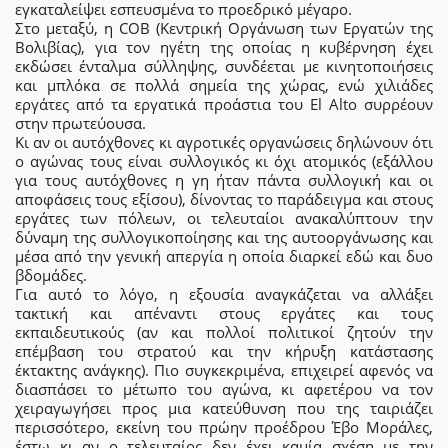
εγκαταλείψει εσπευσμένα το προεδρικό μέγαρο.
Στο μεταξύ, η COB (Κεντρική Οργάνωση των Εργατών της
Βολιβίας), για τον ηγέτη της οποίας η κυβέρνηση έχει
εκδώσει ένταλμα σύλληψης, συνδέεται με κινητοποιήσεις
και μπλόκα σε πολλά σημεία της χώρας, ενώ χιλιάδες
εργάτες από τα εργατικά προάστια του El Alto συρρέουν
στην πρωτεύουσα.
Κι αν οι αυτόχθονες κι αγροτικές οργανώσεις δηλώνουν ότι
ο αγώνας τους είναι συλλογικός κι όχι ατομικός (εξάλλου
για τους αυτόχθονες η γη ήταν πάντα συλλογική και οι
αποφάσεις τους εξίσου), δίνοντας το παράδειγμα και στους
εργάτες των πόλεων, οι τελευταίοι ανακαλύπτουν την
δύναμη της συλλογικοποίησης και της αυτοοργάνωσης και
μέσα από την γενική απεργία η οποία διαρκεί εδώ και δυο
βδομάδες.
Για αυτό το λόγο, η εξουσία αναγκάζεται να αλλάξει
τακτική και απέναντι στους εργάτες και τους
εκπαιδευτικούς (αν και πολλοί πολιτικοί ζητούν την
επέμβαση του στρατού και την κήρυξη κατάστασης
έκτακτης ανάγκης). Πιο συγκεκριμένα, επιχειρεί αφενός να
διασπάσει το μέτωπο του αγώνα, κι αφετέρου να τον
χειραγωγήσει προς μια κατεύθυνση που της ταιριάζει
περισσότερο, εκείνη του πρώην προέδρου Έβο Μοράλες,
έστω κι αν ο τελευταίος δεν έχει καμία σχέση με την