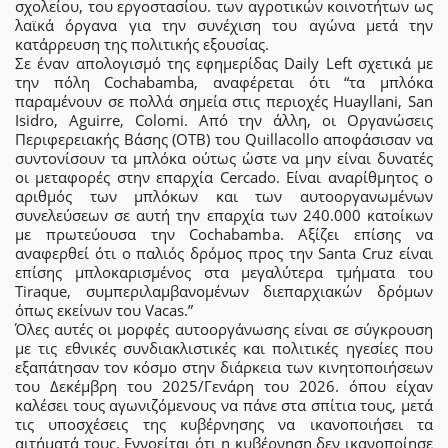
σχολείου, του εργοστασίου. των αγροτικών κοινοτήτων ως
λαϊκά όργανα για την συνέχιση του αγώνα μετά την
κατάρρευση της πολιτικής εξουσίας.
Σε έναν απολογισμό της εφημερίδας Daily Left σχετικά με
την πόλη Cochabamba, αναφέρεται ότι “τα μπλόκα
παραμένουν σε πολλά σημεία στις περιοχές Huayllani, San
Isidro, Aguirre, Colomi. Από την άλλη, οι Οργανώσεις
Περιφερειακής Βάσης (OTB) του Quillacollo αποφάσισαν να
συντονίσουν τα μπλόκα ούτως ώστε να μην είναι δυνατές
οι μεταφορές στην επαρχία Cercado. Είναι αναρίθμητος ο
αριθμός των μπλόκων και των αυτοοργανωμένων
συνελεύσεων σε αυτή την επαρχία των 240.000 κατοίκων
με πρωτεύουσα την Cochabamba. Αξίζει επίσης να
αναφερθεί ότι ο παλιός δρόμος προς την Santa Cruz είναι
επίσης μπλοκαρισμένος στα μεγαλύτερα τμήματα του
Tiraque, συμπεριλαμβανομένων διεπαρχιακών δρόμων
όπως εκείνων του Vacas.”
Όλες αυτές οι μορφές αυτοοργάνωσης είναι σε σύγκρουση
με τις εθνικές συνδιακλιστικές και πολιτικές ηγεσίες που
εξαπάτησαν τον κόσμο στην διάρκεια των κινητοποιήσεων
του Δεκέμβρη του 2025/Γενάρη του 2026. όπου είχαν
καλέσει τους αγωνιζόμενους να πάνε στα σπίτια τους, μετά
τις υποσχέσεις της κυβέρνησης να ικανοποιήσει τα
αιτήματά τους. Εννοείται ότι η κυβέρνηση δεν ικανοποίησε