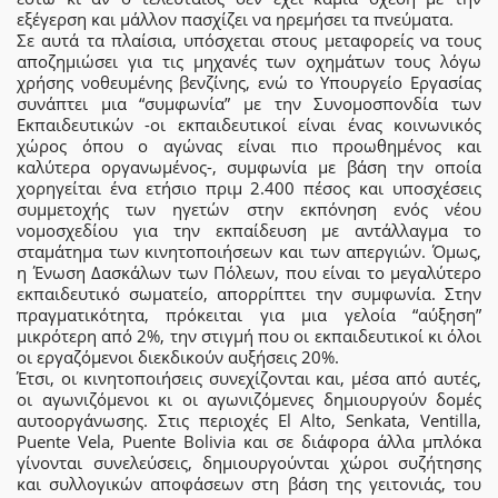
εξέγερση και μάλλον πασχίζει να ηρεμήσει τα πνεύματα.
Σε αυτά τα πλαίσια, υπόσχεται στους μεταφορείς να τους
αποζημιώσει για τις μηχανές των οχημάτων τους λόγω
χρήσης νοθευμένης βενζίνης, ενώ το Υπουργείο Εργασίας
συνάπτει μια “συμφωνία” με την Συνομοσπονδία των
Εκπαιδευτικών -οι εκπαιδευτικοί είναι ένας κοινωνικός
χώρος όπου ο αγώνας είναι πιο προωθημένος και
καλύτερα οργανωμένος-, συμφωνία με βάση την οποία
χορηγείται ένα ετήσιο πριμ 2.400 πέσος και υποσχέσεις
συμμετοχής των ηγετών στην εκπόνηση ενός νέου
νομοσχεδίου για την εκπαίδευση με αντάλλαγμα το
σταμάτημα των κινητοποιήσεων και των απεργιών. Όμως,
η Ένωση Δασκάλων των Πόλεων, που είναι το μεγαλύτερο
εκπαιδευτικό σωματείο, απορρίπτει την συμφωνία. Στην
πραγματικότητα, πρόκειται για μια γελοία “αύξηση”
μικρότερη από 2%, την στιγμή που οι εκπαιδευτικοί κι όλοι
οι εργαζόμενοι διεκδικούν αυξήσεις 20%.
Έτσι, οι κινητοποιήσεις συνεχίζονται και, μέσα από αυτές,
οι αγωνιζόμενοι κι οι αγωνιζόμενες δημιουργούν δομές
αυτοοργάνωσης. Στις περιοχές El Alto, Senkata, Ventilla,
Puente Vela, Puente Bolivia και σε διάφορα άλλα μπλόκα
γίνονται συνελεύσεις, δημιουργούνται χώροι συζήτησης
και συλλογικών αποφάσεων στη βάση της γειτονιάς, του