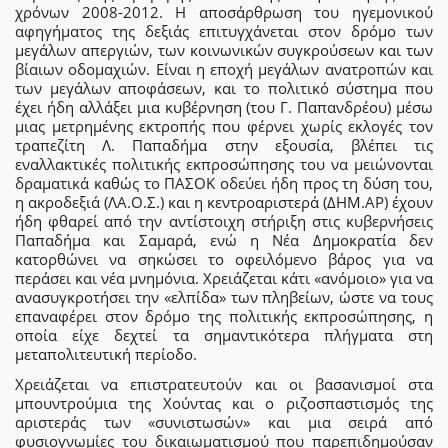
χρόνων 2008-2012. Η αποσάρθρωση του ηγεμονικού
αφηγήματος της δεξιάς επιτυγχάνεται στον δρόμο των
μεγάλων απεργιών, των κοινωνικών συγκρούσεων και των
βίαιων οδομαχιών. Είναι η εποχή μεγάλων ανατροπών και
των μεγάλων αποφάσεων, και το πολιτικό σύστημα που
έχει ήδη αλλάξει μια κυβέρνηση (του Γ. Παπανδρέου) μέσω
μιας μετρημένης εκτροπής που φέρνει χωρίς εκλογές τον
τραπεζίτη Λ. Παπαδήμα στην εξουσία, βλέπει τις
εναλλακτικές πολιτικής εκπροσώπησης του να μειώνονται
δραματικά καθώς το ΠΑΣΟΚ οδεύει ήδη προς τη δύση του,
η ακροδεξιά (ΛΑ.Ο.Σ.) και η κεντροαριστερά (ΔΗΜ.ΑΡ) έχουν
ήδη φθαρεί από την αντίστοιχη στήριξη στις κυβερνήσεις
Παπαδήμα και Σαμαρά, ενώ η Νέα Δημοκρατία δεν
κατορθώνει να σηκώσει το οφειλόμενο βάρος για να
περάσει και νέα μνημόνια. Χρειάζεται κάτι «ανόμοιο» για να
ανασυγκροτήσει την «ελπίδα» των πληβείων, ώστε να τους
επαναφέρει στον δρόμο της πολιτικής εκπροσώπησης, η
οποία είχε δεχτεί τα σημαντικότερα πλήγματα στη
μεταπολιτευτική περίοδο.
Χρειάζεται να επιστρατευτούν και οι βασανισμοί στα
μπουντρούμια της Χούντας και ο ριζοσπαστισμός της
αριστεράς των «συνιστωσών» και μια σειρά από
φυσιογνωμίες του δικαιωματισμού που παρεπιδημούσαν