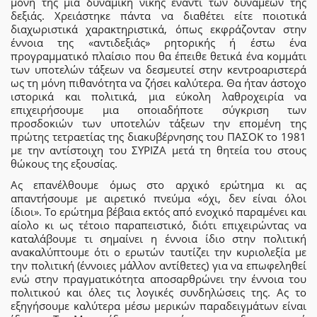
μόνη της μια δυναμική νίκης έναντι των δυνάμεων της
δεξιάς. Χρειάστηκε πάντα να διαθέτει είτε ποιοτικά
διαχωριστικά χαρακτηριστικά, όπως εκφράζονταν στην
έννοια της «αντιδεξιάς» ρητορικής ή έστω ένα
προγραμματικό πλαίσιο που θα έπειθε θετικά ένα κομμάτι
των υποτελών τάξεων να δεσμευτεί στην κεντροαριστερά
ως τη μόνη πιθανότητα να ζήσει καλύτερα. Θα ήταν άστοχο
ιστορικά και πολιτικά, μια εύκολη λαθροχειρία να
επιχειρήσουμε μια οποιαδήποτε σύγκριση των
προσδοκιών των υποτελών τάξεων την επομένη της
πρώτης τετραετίας της διακυβέρνησης του ΠΑΣΟΚ το 1981
με την αντίστοιχη του ΣΥΡΙΖΑ μετά τη θητεία του στους
θώκους της εξουσίας.
Ας επανέλθουμε όμως στο αρχικό ερώτημα κι ας
απαντήσουμε με αιρετικό πνεύμα «όχι, δεν είναι όλοι
ίδιοι». Το ερώτημα βέβαια εκτός από ενοχικό παραμένει και
αίολο κι ως τέτοιο παραπειστικό, διότι επιχειρώντας να
καταλάβουμε τι σημαίνει η έννοια ίδιο στην πολιτική
ανακαλύπτουμε ότι ο ερωτών ταυτίζει την κυριολεξία με
την πολιτική (έννοιες μάλλον αντίθετες) για να επωφεληθεί
ενώ στην πραγματικότητα αποσαρθρώνει την έννοια του
πολιτικού και όλες τις λογικές συνδηλώσεις της. Ας το
εξηγήσουμε καλύτερα μέσω μερικών παραδειγμάτων είναι