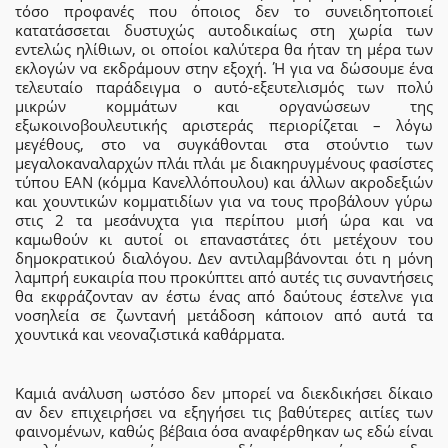
τόσο προφανές που όποιος δεν το συνειδητοποιεί
κατατάσσεται δυστυχώς αυτοδικαίως στη χωρία των
εντελώς ηλίθιων, οι οποίοι καλύτερα θα ήταν τη μέρα των
εκλογών να εκδράμουν στην εξοχή. Ή για να δώσουμε ένα
τελευταίο παράδειγμα ο αυτό-εξευτελισμός των πολύ
μικρών κομμάτων και οργανώσεων της
εξωκοινοβουλευτικής αριστεράς περιορίζεται – λόγω
μεγέθους, στο να συγκάθονται στα στούντιο των
μεγαλοκαναλαρχών πλάι πλάι με διακηρυγμένους φασίστες
τύπου ΕΑΝ (κόμμα Κανελλόπουλου) και άλλων ακροδεξιών
και χουντικών κομματιδίων για να τους προβάλουν γύρω
στις 2 τα μεσάνυχτα για περίπου μισή ώρα και να
καμωθούν κι αυτοί οι επαναστάτες ότι μετέχουν του
δημοκρατικού διαλόγου. Δεν αντιλαμβάνονται ότι η μόνη
λαμπρή ευκαιρία που προκύπτει από αυτές τις συναντήσεις
θα εκφράζονταν αν έστω ένας από δαύτους έστελνε για
νοσηλεία σε ζωντανή μετάδοση κάποιον από αυτά τα
χουντικά και νεοναζιστικά καθάρματα.
Καμιά ανάλυση ωστόσο δεν μπορεί να διεκδικήσει δίκαιο
αν δεν επιχειρήσει να εξηγήσει τις βαθύτερες αιτίες των
φαινομένων, καθώς βέβαια όσα αναφέρθηκαν ως εδώ είναι