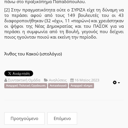
πάνω στο πραξικόπημα Παπαδόπουλου.
[2] Στην πραγματικότητα ούτε ο ΣΥΡΙΖΑ είχε τη δύναμη να
το περάσει αφού από τους 149 βουλευτές του οι 43
διαφοροποιήθηκαν (32 «όχι», 11 «παρών») και χρειάστηκαν
οι ψήφοι της Νέας Δημοκρατίας και του ΠΑΣΟΚ για να
περάσει η συμφωνία από τη Βουλή, γεγονός που δείχνει
ποιος ηγούνταν ποιού και εκείνη την περίοδο.
Άνθος του Κακού (ιστολόγιο)
Συντακτική Ομάδα
Αναλύσεις
16 Μαϊος 2023
Emp
Αναρχική Πολιτική Οργάνωση
Αντιεκλογικό
Αναρχικό κίνημα
Προηγούμενο
Επόμενο