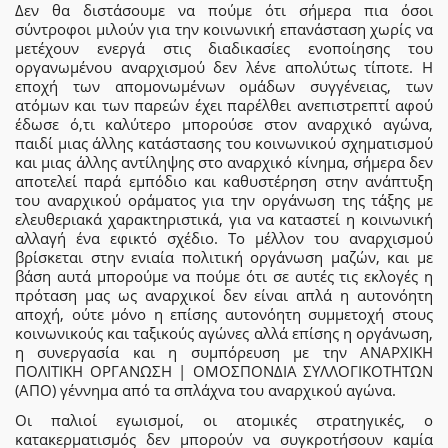
Δεν θα διστάσουμε να πούμε ότι σήμερα πια όσοι
σύντροφοι μιλούν για την κοινωνική επανάσταση χωρίς να
μετέχουν ενεργά στις διαδικασίες ενοποίησης του
οργανωμένου αναρχισμού δεν λένε απολύτως τίποτε. Η
εποχή των απομονωμένων ομάδων συγγένειας, των
ατόμων και των παρεών έχει παρέλθει ανεπιστρεπτί αφού
έδωσε ό,τι καλύτερο μπορούσε στον αναρχικό αγώνα,
παιδί μιας άλλης κατάστασης του κοινωνικού σχηματισμού
και μιας άλλης αντίληψης στο αναρχικό κίνημα, σήμερα δεν
αποτελεί παρά εμπόδιο και καθυστέρηση στην ανάπτυξη
του αναρχικού οράματος για την οργάνωση της τάξης με
ελευθεριακά χαρακτηριστικά, για να καταστεί η κοινωνική
αλλαγή ένα εφικτό σχέδιο. Το μέλλον του αναρχισμού
βρίσκεται στην ενιαία πολιτική οργάνωση μαζών, και με
βάση αυτά μπορούμε να πούμε ότι σε αυτές τις εκλογές η
πρόταση μας ως αναρχικοί δεν είναι απλά η αυτονόητη
αποχή, ούτε μόνο η επίσης αυτονόητη συμμετοχή στους
κοινωνικούς και ταξικούς αγώνες αλλά επίσης η οργάνωση,
η συνεργασία και η συμπόρευση με την ΑΝΑΡΧΙΚΗ
ΠΟΛΙΤΙΚΗ ΟΡΓΑΝΩΣΗ | ΟΜΟΣΠΟΝΔΙΑ ΣΥΛΛΟΓΙΚΟΤΗΤΩΝ
(ΑΠΟ) γέννημα από τα σπλάχνα του αναρχικού αγώνα.
Οι παλιοί εγωισμοί, οι ατομικές στρατηγικές, ο
κατακερματισμός δεν μπορούν να συγκροτήσουν καμία