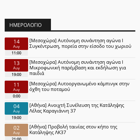
ΗΜΕΡΟΛΌΓΙΟ
[Μεσοχώρα] Αυτόνομη συνάντηση αγώνα Ι
14
Συγκέντρωση, πορεία στην είσοδο του χωριού
Αυγ
11:00
[Μεσοχώρα] Αυτόνομη συνάντηση αγώνα Ι
13
Μικροφωνική παρέμβαση και εκδήλωση για
Αυγ
παιδιά
19:00
[Μεσοχώρα] Αυτοοργανωμένο κάμπινγκ στην
11
όχθη του ποταμού
Αυγ
0:00
[Αθήνα] Ανοιχτή Συνέλευση της Κατάληψης
04
Λέλας Καραγιάννη 37
Αυγ
19:00
[Αθήνα] Προβολή ταινίας στον κήπο της
02
Κατάληψης ΛΚ37
Αυγ
21:00