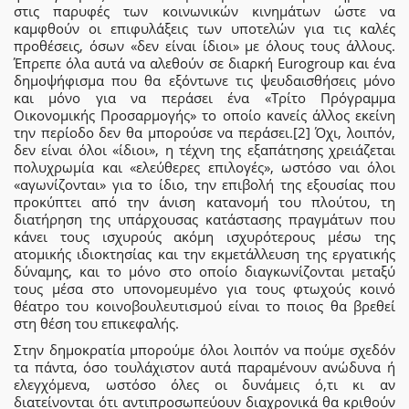
στις παρυφές των κοινωνικών κινημάτων ώστε να
καμφθούν οι επιφυλάξεις των υποτελών για τις καλές
προθέσεις, όσων «δεν είναι ίδιοι» με όλους τους άλλους.
Έπρεπε όλα αυτά να αλεθούν σε διαρκή Eurogroup και ένα
δημοψήφισμα που θα εξόντωνε τις ψευδαισθήσεις μόνο
και μόνο για να περάσει ένα «Τρίτο Πρόγραμμα
Οικονομικής Προσαρμογής» το οποίο κανείς άλλος εκείνη
την περίοδο δεν θα μπορούσε να περάσει.[2] Όχι, λοιπόν,
δεν είναι όλοι «ίδιοι», η τέχνη της εξαπάτησης χρειάζεται
πολυχρωμία και «ελεύθερες επιλογές», ωστόσο ναι όλοι
«αγωνίζονται» για το ίδιο, την επιβολή της εξουσίας που
προκύπτει από την άνιση κατανομή του πλούτου, τη
διατήρηση της υπάρχουσας κατάστασης πραγμάτων που
κάνει τους ισχυρούς ακόμη ισχυρότερους μέσω της
ατομικής ιδιοκτησίας και την εκμετάλλευση της εργατικής
δύναμης, και το μόνο στο οποίο διαγκωνίζονται μεταξύ
τους μέσα στο υπονομευμένο για τους φτωχούς κοινό
θέατρο του κοινοβουλευτισμού είναι το ποιος θα βρεθεί
στη θέση του επικεφαλής.
Στην δημοκρατία μπορούμε όλοι λοιπόν να πούμε σχεδόν
τα πάντα, όσο τουλάχιστον αυτά παραμένουν ανώδυνα ή
ελεγχόμενα, ωστόσο όλες οι δυνάμεις ό,τι κι αν
διατείνονται ότι αντιπροσωπεύουν διαχρονικά θα κριθούν