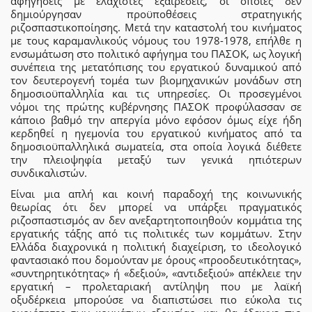
αφηγήσεις με ελάχιστες εξαιρέσεις, οι οποίες δεν
δημιούργησαν προϋποθέσεις στρατηγικής
ριζοσπαστικοποίησης. Μετά την καταστολή του κινήματος
με τους καραμανλικούς νόμους του 1978-1978, επήλθε η
ενσωμάτωση στο πολιτικό αφήγημα του ΠΑΣΟΚ, ως λογική
συνέπεια της μετατόπισης του εργατικού δυναμικού από
τον δευτερογενή τομέα των βιομηχανικών μονάδων στη
δημοσιοϋπαλληλία και τις υπηρεσίες. Οι προσεγμένοι
νόμοι της πρώτης κυβέρνησης ΠΑΣΟΚ προφύλασσαν σε
κάποιο βαθμό την απεργία μόνο εφόσον όμως είχε ήδη
κερδηθεί η ηγεμονία του εργατικού κινήματος από τα
δημοσιοϋπαλληλικά σωματεία, στα οποία λογικά διέθετε
την πλειοψηφία μεταξύ των γενικά ηπιότερων
συνδικαλιστών.
Είναι μια απλή και κοινή παραδοχή της κοινωνικής
θεωρίας ότι δεν μπορεί να υπάρξει πραγματικός
ριζοσπαστισμός αν δεν ανεξαρτητοποιηθούν κομμάτια της
εργατικής τάξης από τις πολιτικές των κομμάτων. Στην
Ελλάδα διαχρονικά η πολιτική διαχείριση, το ιδεολογικό
φαντασιακό που δομούνταν με όρους «προοδευτικότητας»,
«συντηρητικότητας» ή «δεξιού», «αντιδεξιού» απέκλειε την
εργατική – προλεταριακή αντίληψη που με λαϊκή
οξυδέρκεια μπορούσε να διαπιστώσει πιο εύκολα τις