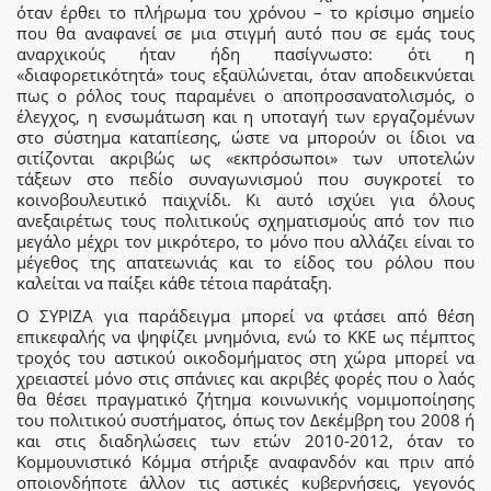
όταν έρθει το πλήρωμα του χρόνου – το κρίσιμο σημείο
που θα αναφανεί σε μια στιγμή αυτό που σε εμάς τους
αναρχικούς ήταν ήδη πασίγνωστο: ότι η
«διαφορετικότητά» τους εξαϋλώνεται, όταν αποδεικνύεται
πως ο ρόλος τους παραμένει ο αποπροσανατολισμός, ο
έλεγχος, η ενσωμάτωση και η υποταγή των εργαζομένων
στο σύστημα καταπίεσης, ώστε να μπορούν οι ίδιοι να
σιτίζονται ακριβώς ως «εκπρόσωποι» των υποτελών
τάξεων στο πεδίο συναγωνισμού που συγκροτεί το
κοινοβουλευτικό παιχνίδι. Κι αυτό ισχύει για όλους
ανεξαιρέτως τους πολιτικούς σχηματισμούς από τον πιο
μεγάλο μέχρι τον μικρότερο, το μόνο που αλλάζει είναι το
μέγεθος της απατεωνιάς και το είδος του ρόλου που
καλείται να παίξει κάθε τέτοια παράταξη.
Ο ΣΥΡΙΖΑ για παράδειγμα μπορεί να φτάσει από θέση
επικεφαλής να ψηφίζει μνημόνια, ενώ το ΚΚΕ ως πέμπτος
τροχός του αστικού οικοδομήματος στη χώρα μπορεί να
χρειαστεί μόνο στις σπάνιες και ακριβές φορές που ο λαός
θα θέσει πραγματικό ζήτημα κοινωνικής νομιμοποίησης
του πολιτικού συστήματος, όπως τον Δεκέμβρη του 2008 ή
και στις διαδηλώσεις των ετών 2010-2012, όταν το
Κομμουνιστικό Κόμμα στήριξε αναφανδόν και πριν από
οποιονδήποτε άλλον τις αστικές κυβερνήσεις, γεγονός