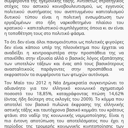
συμφέροντα της ηγεμονικής τάξης. Αντιθέτως στρατηγικός
στόχος του αστικού κοινοβουλευτισμού, ως εγγενούς
πολιτικού συστήματος του ανεπτυγμένου καπιταλισμού
δυτικού τύπου είναι η πολιτική ενσωμάτωση των
εργαζομένων στο ήδη ναρκοθετημένο πλαίσιο του
κρατικού – καπιταλιστικού συμπλέγματος όποια κι αν είναι
η τοποθέτηση τους στο πολιτικό φάσμα.
Το ότι δεν είναι όλοι πανομοιότυποι ως πολιτικές φιγούρες
δεν είναι κάποιο υπέρ της πλεονέκτημα που έρχεται να
αναδείξει η κεντροαριστέρα στην προσπάθεια της να
επανέλθει στην εξουσία αλλά ο βασικός λόγος εξαπάτησης
των υποτελών τάξεων και ένας από τους βασικότερους
ανασταλτικούς παράγοντες στην προσπάθεια να
εκφραστούν τα συμφέροντα των φτωχών αυτόνομα.
Τον Μαΐο του 2012 η Νέα Δημοκρατία συγκεντρώνει το
αδιανόητο για τον ελληνικό κοινωνικό σχηματισμό
ποσοστό του 18,85%, καταγράφοντας πτώση 14,62%
(όντας ήδη δεύτερη στις εκλογές του 2009). Το κόμμα που
αποτελεί τον βασικό πυλώνα έκφρασης της ελληνικής
αστικής τάξης και ταυτόχρονα βασικό κομμάτι του κράτους
φτάνει στο ναδίρ της κοινωνικής νομιμοποίησης. Είναι η
πιο έντονη αποτύπωση του αποτελέσματος που έχει η
περίοδος της τρομερής κοινωνικής κινητοποίησης των