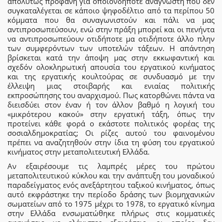
απολύτως προφανή για οποιονδήποτε αναγνώστη που δεν
συγκαταλέγεται σε κάποιο ψηφοδέλτιο από τα περίπου 50
κόμματα που θα συναγωνιστούν και πάλι να μας
αντιπροσωπεύσουν, ενώ στην πράξη μπορεί και οι πενήντα
να αντιπροσωπεύουν οτιδήποτε μα οτιδήποτε άλλο πλην
των συμφερόντων των υποτελών τάξεων. Η απάντηση
βρίσκεται κατά την άποψη μας στην εκκωφαντική και
σχεδόν ολοκληρωτική απουσία του εργατικού κινήματος
και της εργατικής κουλτούρας σε συνδυασμό με την
έλλειψη μιας στοιβαρής και ενιαίας πολιτικής
εκπροσώπησης του αναρχισμού. Πως κατορθώνει πάντα να
διεισδύει στον έναν ή τον άλλον βαθμό η λογική του
«μικρότερου κακού» στην εργατική τάξη, όπως την
προτείνει κάθε φορά ο εκάστοτε πολιτικός φορέας της
σοσιαλδημοκρατίας; Οι ρίζες αυτού του φαινομένου
πρέπει να αναζητηθούν στην ίδια τη φύση του εργατικού
κινήματος στην μεταπολιτευτική Ελλάδα.
Αν εξαιρέσουμε τις λαμπρές μέρες του πρώτου
μεταπολιτευτικού κύκλου και την ανάπτυξη του μοναδικού
παραδείγματος ενός ανεξάρτητου ταξικού κινήματος, όπως
αυτό εκφράστηκε την περίοδο δράσης των βιομηχανικών
σωματείων από το 1975 μέχρι το 1978, το εργατικό κίνημα
στην Ελλάδα ενσωματώθηκε πλήρως στις κομματικές