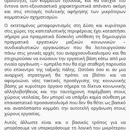
ομοιότητες των κομμάτων εξουσίας, και θα έδειχνε πιο
έντονα αντι-εξουσιαστικά χαρακτηριστικά απέναντι ακόμη
και στις επιταγές πολιτικής αφήγησης των μικρότερων
κομματικών σχηματισμών.
Ο εκτεταμένος μεταφορντισμός στη Δύση και κυριότερα
στις χώρες της καπιταλιστικής περιφέρειας έχει καταστήσει
σήμερα μια πραγματικά δύσκολη υπόθεση τη δημιουργία
πραγματικά εργατικών μαζικών κοινωνικών –
συνδικαλιστικών οργανώσεων που θα λειτουργούσαν
πάνω στις γενικές αρχές του αναρχοσυνδικαλισμού και θα
επιχειρούσαν να ενώσουν την εργατική βάση κάτω από μια
ενιαία οργάνωση – ομπρέλα που θα είχε σταθερή παρουσία
στο επίκεντρο της ταξικής πάλης. Ωστόσο όσο κι αν μια
αναρχική στρατηγική θα πρέπει να βλέπει και να
αφομοιώνει νέες τακτικές προσέγγισης της κοινωνικής
βάσης με κυριότερο όργανο σήμερα τα δίκτυα κοινωνικής
αλληλοβοήθειας και την ταυτόχρονη παρέμβαση στους
χώρους νεολαίας, δεν μπορεί να υπάρξει καμία σύνθεση με
επαναστατικό προσανατολισμό που δεν θα θέτει ως βασικό
και αναπόσπαστο κομμάτι την αυτοτελή οργάνωση στους
χώρους εργασίας.
Αυτός άλλωστε είναι και ο βασικός τρόπος για να
μπορέσουμε να υπερκεράσουμε τη λογική του μικρότερου