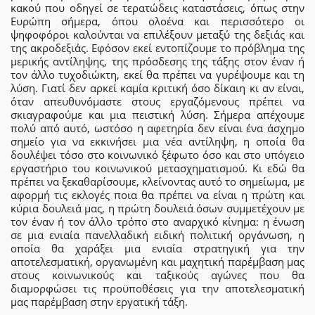
κακού που οδηγεί σε τερατώδεις καταστάσεις, όπως στην
Ευρώπη σήμερα, όπου ολοένα και περισσότερο οι
ψηφοφόροι καλούνται να επιλέξουν μεταξύ της δεξιάς και
της ακροδεξιάς. Εφόσον εκεί εντοπίζουμε το πρόβλημα της
μερικής αντίληψης, της πρόσδεσης της τάξης στον έναν ή
τον άλλο τυχοδιώκτη, εκεί θα πρέπει να γυρέψουμε και τη
λύση. Γιατί δεν αρκεί καμία κριτική όσο δίκαιη κι αν είναι,
όταν απευθυνόμαστε στους εργαζόμενους πρέπει να
σκιαγραφούμε και μια πειστική λύση. Σήμερα απέχουμε
πολύ από αυτό, ωστόσο η αφετηρία δεν είναι ένα άσχημο
σημείο για να εκκινήσει μια νέα αντίληψη, η οποία θα
δουλέψει τόσο στο κοινωνικό ξέφωτο όσο και στο υπόγειο
εργαστήριο του κοινωνικού μετασχηματισμού. Κι εδώ θα
πρέπει να ξεκαθαρίσουμε, κλείνοντας αυτό το σημείωμα, με
αφορμή τις εκλογές ποια θα πρέπει να είναι η πρώτη και
κύρια δουλειά μας, η πρώτη δουλειά όσων συμμετέχουν με
τον έναν ή τον άλλο τρόπο στο αναρχικό κίνημα: η ένωση
σε μια ενιαία πανελλαδική ειδική πολιτική οργάνωση, η
οποία θα χαράξει μια ενιαία στρατηγική για την
αποτελεσματική, οργανωμένη και μαχητική παρέμβαση μας
στους κοινωνικούς και ταξικούς αγώνες που θα
διαμορφώσει τις προϋποθέσεις για την αποτελεσματική
μας παρέμβαση στην εργατική τάξη.