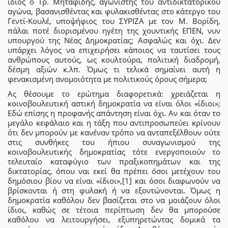
ίδιος ο Τρ. Μηταφίδης, αγωνιστής του αντιδικτατορικού
αγώνα, βασανισθέντας και φυλακισθέντας στο κάτεργο του
Γεντί-Κουλέ, υποψήφιος του ΣΥΡΙΖΑ με τον Μ. Βορίδη,
πάλαι ποτέ διορισμένου ηγέτη της χουντικής ΕΠΕΝ, νυν
υπουργού της Νέας Δημοκρατίας; Ασφαλώς και όχι. Δεν
υπάρχει λόγος να επιχειρήσει κάποιος να ταυτίσει τους
ανθρώπους αυτούς, ως κουλτούρα, πολιτική διαδρομή,
δέσμη αξιών κ.λπ. Όμως τι τελικά σημαίνει αυτή η
φενακισμένη ανομοιότητα με πολιτικούς όρους σήμερα;
Ας θέσουμε το ερώτημα διαφορετικά: χρειάζεται η
κοινοβουλευτική αστική δημοκρατία να είναι όλοι «ίδιοι»;
Εδώ επίσης η προφανής απάντηση είναι όχι. Αν και όταν το
μεγάλο κεφάλαιο και η τάξη που αντιπροσωπεύει κρίνουν
ότι δεν μπορούν με κανέναν τρόπο να ανταπεξέλθουν ούτε
στις συνθήκες του ήπιου συναγωνισμού της
κοινοβουλευτικής δημοκρατίας τότε ενεργοποιούν το
τελευταίο καταφύγιο των πραξικοπημάτων και της
δικτατορίας, όπου ναι εκεί θα πρέπει όσοι μετέχουν του
δημόσιου βίου να είναι «ίδιοι»,[1] και όσοι διαφωνούν να
βρίσκονται ή στη φυλακή ή να εξοντώνονται. Όμως η
δημοκρατία καθόλου δεν βασίζεται στο να μοιάζουν όλοι
ίδιοι, καθώς σε τέτοια περίπτωση δεν θα μπορούσε
καθόλου να λειτουργήσει, εξυπηρετώντας δομικά τα