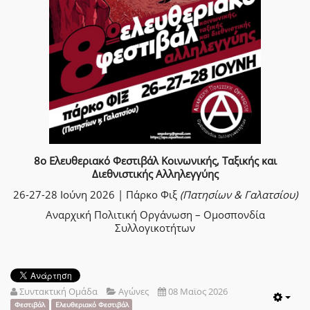
8ο Ελευθεριακό Φεστιβάλ Κοινωνικής, Ταξικής και
Διεθνιστικής Αλληλεγγύης
26-27-28 Ιούνη 2026 | Πάρκο Φιξ
(Πατησίων & Γαλατσίου)
Αναρχική Πολιτική Οργάνωση – Ομοσπονδία
Συλλογικοτήτων
Συντακτική Ομάδα
Αγώνες
08 Μαϊος 2026
Emp
Φεστιβάλ
Ελευθεριακό Φεστιβάλ