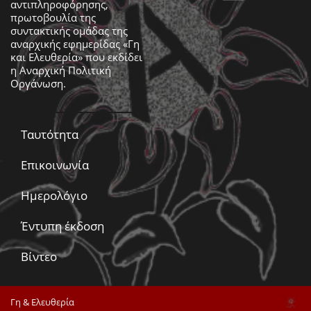
αντιπληροφόρησης,
πρωτοβουλία της
συντακτικής ομάδας της
αναρχικής εφημερίδας «Γη
και Ελευθερία» που εκδίδει
η
Αναρχική Πολιτική
Οργάνωση
.
Ταυτότητα
Επικοινωνία
Ημερολόγιο
Έντυπη έκδοση
Βίντεο
Γη & Ελευθερία