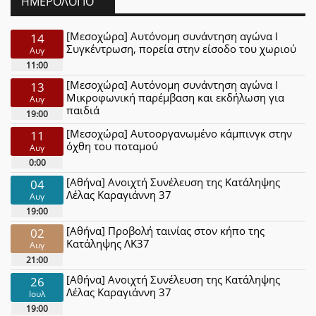
ΗΜΕΡΟΛΌΓΙΟ
[Μεσοχώρα] Αυτόνομη συνάντηση αγώνα Ι
14
Συγκέντρωση, πορεία στην είσοδο του χωριού
Αυγ
11:00
[Μεσοχώρα] Αυτόνομη συνάντηση αγώνα Ι
13
Μικροφωνική παρέμβαση και εκδήλωση για
Αυγ
παιδιά
19:00
[Μεσοχώρα] Αυτοοργανωμένο κάμπινγκ στην
11
όχθη του ποταμού
Αυγ
0:00
[Αθήνα] Ανοιχτή Συνέλευση της Κατάληψης
04
Λέλας Καραγιάννη 37
Αυγ
19:00
[Αθήνα] Προβολή ταινίας στον κήπο της
02
Κατάληψης ΛΚ37
Αυγ
21:00
[Αθήνα] Ανοιχτή Συνέλευση της Κατάληψης
26
Λέλας Καραγιάννη 37
Ιουλ
19:00