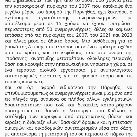
Να σημειώσουμε πως ήδη από το 2009, δύο χρόνια μετά
την καταστροφική πυρκαγιά του 2007 που κατέκαψε ένα
μεγάλο μέρος του Δρυμού της Πάρνηθας, έχει ξεκινήσει ο
σχεδιασμός εγκατάστασης ανεμογεννητριών, με
αποτέλεσμα μέσα σε 15 χρόνια να έχουν "φυτρώσει"
περισσότερες από 50 ανεμογεννήτριες, άλλες σε καμένες
εκτάσεις από τις πυρκαγιές του 2007, του 2021 και 2023
και άλλες μέσα σε άθικτο δάσος. Μια μεθόδευση για το
βουνό της Αττικής που εντάσσεται σε ένα ευρύτερο σχέδιο
από το κράτος και το κεφάλαιο, που στο όνομα της
"πράσινης" ανάπτυξης μετατρέπουν ολόκληρες περιοχές,
δάση και κορυφές στην ηπειρωτική και νησιωτική χώρα, σε
ένα τεράστιο αιολικό εργοστάσιο, με ανυπολόγιστες
καταστροφικές συνέπειες για το φυσικό κόσμο και τις
τοπικές κοινωνίες.
Και σε ό,τι αφορά ειδικότερα την Πάρνηθα, να
υπενθυμίσουμε πως οι ανεμογεννήτριες είναι μία μόνο από
τις πληγές της, ανάμεσα σε πλήθος άλλων εγκληματικών
δραστηριοτήτων που εδώ και δεκαετίες καταστρέφουν
συστηματικά το βουνό: η λειτουργία του Καζίνου, η
κατάληψη των κορυφών από στρατιωτικές βάσεις και
κεραίες, η διάνοιξη νέων "δασικών" δρόμων και η επέκταση
οικισμών και οικοδομικών συνεταιρισμών μέσα στα δάση,
με αποτέλεσμα τη μετατροπή του σε περιαστικό πάρκο της