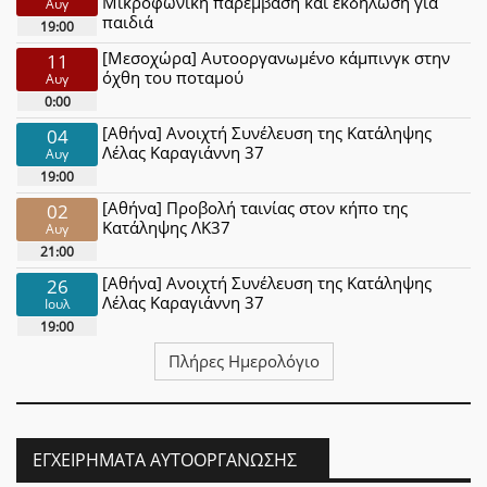
Μικροφωνική παρέμβαση και εκδήλωση για
Αυγ
παιδιά
19:00
[Μεσοχώρα] Αυτοοργανωμένο κάμπινγκ στην
11
όχθη του ποταμού
Αυγ
0:00
[Αθήνα] Ανοιχτή Συνέλευση της Κατάληψης
04
Λέλας Καραγιάννη 37
Αυγ
19:00
[Αθήνα] Προβολή ταινίας στον κήπο της
02
Κατάληψης ΛΚ37
Αυγ
21:00
[Αθήνα] Ανοιχτή Συνέλευση της Κατάληψης
26
Λέλας Καραγιάννη 37
Ιουλ
19:00
Πλήρες Ημερολόγιο
ΕΓΧΕΙΡΉΜΑΤΑ ΑΥΤΟΟΡΓΆΝΩΣΗΣ