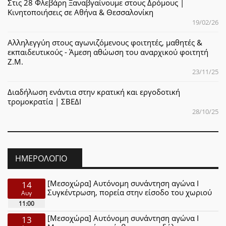
Στις 28 Φλεβάρη Ξαναβγαίνουμε στους Δρόμους |
Κινητοποιήσεις σε Αθήνα & Θεσσαλονίκη
19/02/26
Αλληλεγγύη στους αγωνιζόμενους φοιτητές, μαθητές &
εκπαιδευτικούς - Άμεση αθώωση του αναρχικού φοιτητή
Ζ.Μ.
23/11/25
Διαδήλωση ενάντια στην κρατική και εργοδοτική
τρομοκρατία | ΣΒΕΔΙ
28/10/25
ΗΜΕΡΟΛΌΓΙΟ
[Μεσοχώρα] Αυτόνομη συνάντηση αγώνα Ι
14
Συγκέντρωση, πορεία στην είσοδο του χωριού
Αυγ
11:00
[Μεσοχώρα] Αυτόνομη συνάντηση αγώνα Ι
13