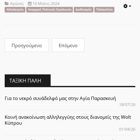
Αγώνες
10 Μαϊος 2024
Emp
Αλληλεγγύη
Αναρχική Πολιτική Οργάνωση
Διεθνισμός
Παλαιστίνη
Προηγούμενο
Επόμενο
ΤΑΞΙΚΉ ΠΆΛΗ
Για το νεκρό συνάδελφό μας στην Αγία Παρασκευή
18/07/26
Κοινή ανακοίνωση αλληλεγγύης στους διανομείς της Wolt
Κύπρου
01/04/26