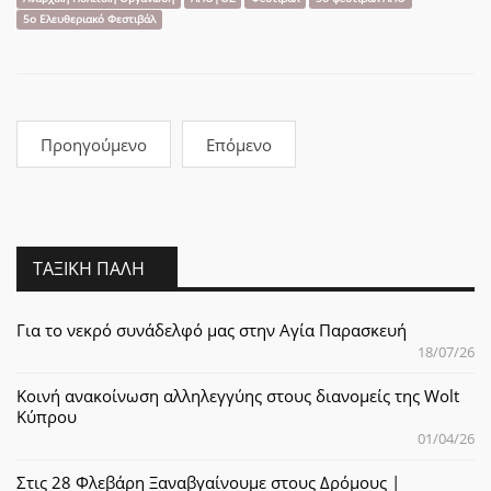
Emp
5ο Ελευθεριακό Φεστιβάλ
Προηγούμενο
Επόμενο
ΤΑΞΙΚΉ ΠΆΛΗ
Για το νεκρό συνάδελφό μας στην Αγία Παρασκευή
18/07/26
Κοινή ανακοίνωση αλληλεγγύης στους διανομείς της Wolt
Κύπρου
01/04/26
Στις 28 Φλεβάρη Ξαναβγαίνουμε στους Δρόμους |