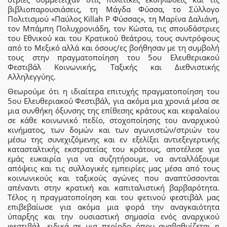
βιβλιοπαρουσιάσεις, τη Μάγδα Φύσσα, το Σύλλογο
Πολιτισμού «Παύλος Killah P Φύσσας», τη Μαρίνα Δαλιάνη,
τον Μπάμπη Πολυχρονιάδη, τον Κώστα, τις σπουδάστριες
του Εθνικού και του Κρατικού θεάτρου, τους συντρόφους
από το Μεξικό αλλά και όσους/ες βοήθησαν με τη συμβολή
τους στην πραγματοποίηση του 5ου Ελευθεριακού
Φεστιβάλ Κοινωνικής, Ταξικής και Διεθνιστικής
Αλληλεγγύης.
Θεωρούμε ότι η ιδιαίτερα επιτυχής πραγματοποίηση του
5ου Ελευθεριακού Φεστιβάλ, για ακόμα μια χρονιά μέσα σε
μια συνθήκη όξυνσης της επίθεσης κράτους και κεφαλαίου
σε κάθε κοινωνικό πεδίο, στοχοποίησης του αναρχικού
κινήματος, των δομών και των αγωνιστών/στριών του
μέσω της συνεχιζόμενης και εν εξελίξει αντιεξεγερτικής
κατασταλτικής εκστρατείας του κράτους, αποτέλεσε για
εμάς ευκαιρία για να συζητήσουμε, να ανταλλάξουμε
απόψεις και τις συλλογικές εμπειρίες μας μέσα από τους
κοινωνικούς και ταξικούς αγώνες που αναπτύσσονται
απέναντι στην κρατική και καπιταλιστική βαρβαρότητα.
Τέλος η πραγματοποίηση και του φετινού φεστιβάλ μας
επιβεβαίωσε για ακόμα μια φορά την αναγκαιότητα
ύπαρξης και την ουσιαστική σημασία ενός αναρχικού
φεστιβάλ, ειδικά σε μια περίοδο όπου αναβαθμίζεται η