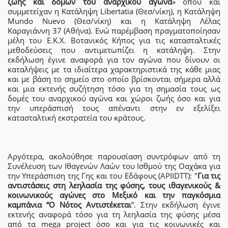
ζωής και δομών του αναρχικού αγώνα
» όπου και
συμμετείχαν η Κατάληψη Libertatia (Θεσ/νίκη), η Κατάληψη
Mundo Nuevo (Θεσ/νίκη) και η Κατάληψη Λέλας
Καραγιάννη 37 (Αθήνα). Ενώ παρέμβαση πραγματοποίησαν
μέλη του Ε.Κ.Χ. Βοτανικός Κήπος για τις κατασταλτικές
μεθοδεύσεις που αντιμετωπίζει η κατάληψη. Στην
εκδήλωση έγινε αναφορά για τον αγώνα που δίνουν οι
καταλήψεις με τα ιδιαίτερα χαρακτηριστικά της κάθε μιας
και με βάση το σημείο στο οποίο βρίσκονται σήμερα αλλά
και μια εκτενής συζήτηση τόσο για τη σημασία τους ως
δομές του αναρχικού αγώνα και χώροι ζωής όσο και για
την υπεράσπισή τους απέναντι στην εν εξελίξει
κατασταλτική εκστρατεία του κράτους.
Αργότερα, ακολούθησε παρουσίαση συντρόφων από τη
Συνέλευση των Ιθαγενών Λαών του Ισθμού της Οαχάκα για
την Υπεράσπιση της Γης και του Εδάφους (ΑPIIDTT): "
Για τις
αντιστάσεις στη λεηλασία της φύσης, τους ιθαγενικούς &
κοινωνικούς αγώνες στο Μεξικό και την παγκόσμια
καμπάνια “Ο Νότος Αντιστέκεται
”. Στην εκδήλωση έγινε
εκτενής αναφορά τόσο για τη λεηλασία της φύσης μέσα
από τα mega project όσο και για τις κοινωνικές και