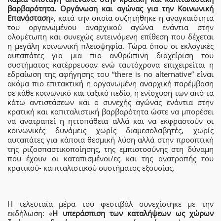
βαρβαρότητα. Οργάνωση και αγώνας για την Κοινωνική
Επανάσταση
», κατά την οποία συζητήθηκε η αναγκαιότητα
του οργανωμένου αναρχικού αγώνα ενάντια στην
ολομέτωπη και συνεχώς εντεινόμενη επίθεση που δέχεται
η μεγάλη κοινωνική πλειοψηφία. Τώρα όπου οι εκλογικές
αυταπάτες για μια πιο ανθρώπινη διαχείριση του
συστήματος κατέρρευσαν ενώ ταυτόχρονα επιχειρείται η
εδραίωση της αφήγησης του “there is no alternative” είναι
ακόμα πιο επιτακτική η οργανωμένη αναρχική παρέμβαση
σε κάθε κοινωνικό και ταξικό πεδίο, η ενίσχυση των από τα
κάτω αντιστάσεων και ο συνεχής αγώνας ενάντια στην
κρατική και καπιταλιστική βαρβαρότητα ώστε να μπορέσει
να ανατραπεί η ηττοπάθεια αλλά και να εκφραστούν οι
κοινωνικές δυνάμεις χωρίς διαμεσολαβητές, χωρίς
αυταπάτες για κάποια θεσμική λύση αλλά στην προοπτική
της ριζοσπαστικοποίησης, της εμπιστοσύνης στη δύναμη
που έχουν οι καταπισμένοι/ες και της ανατροπής του
κρατικού- καπιταλιστικού συστήματος εξουσίας.
Η τελευταία μέρα του φεστιβάλ συνεχίστηκε με την
εκδήλωση: «
Η υπεράσπιση των καταλήψεων ως χώρων