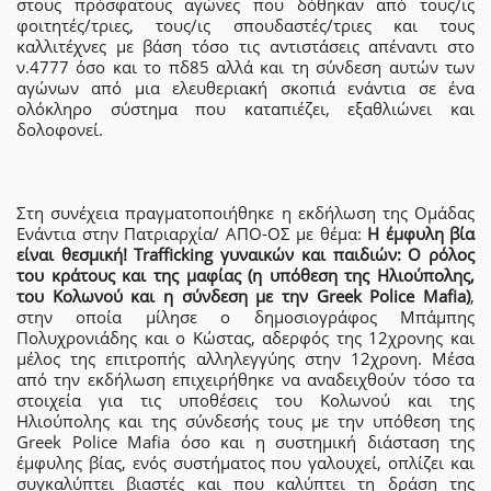
στους πρόσφατους αγώνες που δόθηκαν από τους/ις
φοιτητές/τριες, τους/ις σπουδαστές/τριες και τους
καλλιτέχνες με βάση τόσο τις αντιστάσεις απέναντι στο
ν.4777 όσο και το πδ85 αλλά και τη σύνδεση αυτών των
αγώνων από μια ελευθεριακή σκοπιά ενάντια σε ένα
ολόκληρο σύστημα που καταπιέζει, εξαθλιώνει και
δολοφονεί.
Στη συνέχεια πραγματοποιήθηκε η εκδήλωση της Ομάδας
Ενάντια στην Πατριαρχία/ ΑΠΟ-ΟΣ με θέμα:
Η έμφυλη βία
είναι θεσμική! Trafficking γυναικών και παιδιών: Ο ρόλος
του κράτους και της μαφίας (η υπόθεση της Ηλιούπολης,
του Κολωνού και η σύνδεση με την Greek Police Mafia)
,
στην οποία μίλησε ο δημοσιογράφος Μπάμπης
Πολυχρονιάδης και o Κώστας, αδερφός της 12χρονης και
μέλος της επιτροπής αλληλεγγύης στην 12χρονη. Μέσα
από την εκδήλωση επιχειρήθηκε να αναδειχθούν τόσο τα
στοιχεία για τις υποθέσεις του Κολωνού και της
Ηλιούπολης και της σύνδεσής τους με την υπόθεση της
Greek Police Mafia όσο και η συστημική διάσταση της
έμφυλης βίας, ενός συστήματος που γαλουχεί, οπλίζει και
συγκαλύπτει βιαστές και που καλύπτει τη δράση της