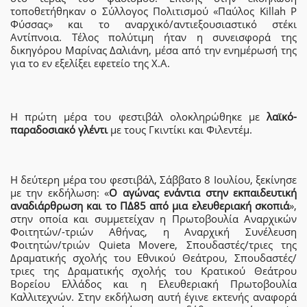
τοποθετήθηκαν ο Σύλλογος Πολιτισμού «Παύλος Killah P
Φύσσας» και το αναρχικό/αντιεξουσιαστικό στέκι
Αντίπνοια. Τέλος πολύτιμη ήταν η συνεισφορά της
δικηγόρου Μαρίνας Δαλιάνη, μέσα από την ενημέρωσή της
για το εν εξελίξει εφετείο της Χ.Α.
Η πρώτη μέρα του φεστιβάλ ολοκληρώθηκε με
λαϊκό-
παραδοσιακό γλέντι
με τους Γκιντίκι και Φιλεντέμ.
Η δεύτερη μέρα του φεστιβάλ, Σάββατο 8 Ιουλίου, ξεκίνησε
με την εκδήλωση: «
Ο αγώνας ενάντια στην εκπαιδευτική
αναδιάρθρωση και το ΠΔ85 από μια ελευθεριακή σκοπιά
»,
στην οποία και συμμετείχαν η Πρωτοβουλία Αναρχικών
Φοιτητών/-τριών Αθήνας, η Αναρχική Συνέλευση
Φοιτητών/τριών Quieta Movere, Σπουδαστές/τριες της
Δραματικής σχολής του Εθνικού Θεάτρου, Σπουδαστές/
τριες της Δραματικής σχολής του Κρατικού Θεάτρου
Βορείου Ελλάδος και η Ελευθεριακή Πρωτοβουλία
Καλλιτεχνών. Στην εκδήλωση αυτή έγινε εκτενής αναφορά