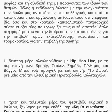
μαφίας και τη σύνδεσή της με παράγοντες των ίδιων των
θεσμών. Τέλος η εκδήλωση έκλεισε με την αναγκαιότητα
των δικών μας αντιστάσεων, της συλλογικής και από τα
κάτω δράσης και οργάνωσης απέναντι τόσο στην έμφυλη
βία όσο και στο κρατικό- καπιταλιστικό- πατριαρχικό
σύστημα εξουσίας που γνωρίζει πως αυτή αποτελεί όπλο
στη φαρέτρα του για την διαίρεση των καταπιεσμένων, για
την επιβολή όρων εκμετάλλευσης, καταπίεσης και
τρομοκρατίας, για την επιβολή της σιωπής.
Η δεύτερη μέρα ολοκληρώθηκε με
Hip Hop Live
, με τη
συμμετοχή των: Sponty, Στόλεν, Σημάδι, Πένθιμος και
Βάγγος Μπεκ ενώ προηγήθηκε επί σκηνής “Το Δώρο”,
preludio από την Ελευθεριακή Πρωτοβουλία Καλλιτεχνών.
Η τρίτη και τελευταία μέρα του φεστιβάλ, Κυριακή 9
Ιουλίου, ξεκίνησε με την εκδήλωση: «
Καμία συναίνεση –
Καμία υποταγή απέναντι στην κρατική και καπιταλιστική