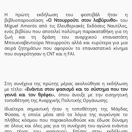
Η πρώτη εκδήλωση του φεστιβάλ ήταν η
βιβλιοπαρουσίαση «
Ο Ντουρρούτι στον λαβύρινθο
» του
Miguel Amorós από τις Ελευθεριακές Εκδόσεις Ναυτίλος,
ενός βιβλίου που αποτελεί πολύτιμη παρακαταθήκη για τη
ζωή και τη δράση του αναρχικού επαναστάτη
Μπουεναβεντούρα Ντουρρούτι αλλά και ευρύτερα για μια
σειρά ζητημάτων που αφορούν το επαναστατικό κίνημα
που συγκρότησαν η CNT και η FAI.
Στη συνέχεια της πρώτης μέρας ακολούθησε η εκδήλωση
με τίτλο: «
Ενάντια στον φασισμό και το σύστημα που τον
γεννά και τον θρέφει
», όπου άνοιξε με την εισηγητική
τοποθέτηση της Αναρχικής Πολιτικής Οργάνωσης.
Ιδιαίτερα σημαντική ήταν η τοποθέτηση της Μάγδας
Φύσσα, η οποία μέσα από τα λόγια της συγκίνησε το
πλήθος κόσμου που παρακολουθούσε και έδωσε δύναμη
σε όλους και όλες μας για τη συνέχιση του αγώνα ενάντια
στο τέρας του φασισμού. Επίσης στην εκδήλωση