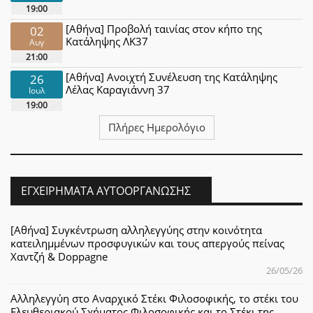
19:00
[Αθήνα] Προβολή ταινίας στον κήπο της
02
Κατάληψης ΛΚ37
Αυγ
21:00
[Αθήνα] Ανοιχτή Συνέλευση της Κατάληψης
26
Λέλας Καραγιάννη 37
Ιουλ
19:00
Πλήρες Ημερολόγιο
ΕΓΧΕΙΡΉΜΑΤΑ ΑΥΤΟΟΡΓΆΝΩΣΗΣ
[Αθήνα] Συγκέντρωση αλληλεγγύης στην κοινότητα
κατειλημμένων προσφυγικών και τους απεργούς πείνας
Χαντζή & Doppagne
26/05/26
Αλληλεγγύη στο Αναρχικό Στέκι Φιλοσοφικής, το στέκι του
Ελευθεριακού Σχήματος Φιλοσοφικής και το Στέκι της