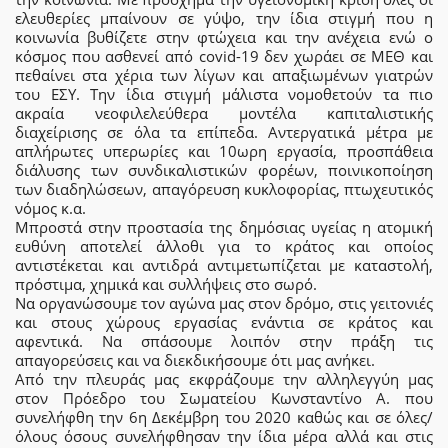
ελευθερίες μπαίνουν σε γύψο, την ίδια στιγμή που η
κοινωνία βυθίζετε στην φτώχεια και την ανέχεια ενώ ο
κόσμος που ασθενεί από covid-19 δεν χωράει σε ΜΕΘ και
πεθαίνει στα χέρια των λίγων και απαξιωμένων γιατρών
του ΕΣΥ. Την ίδια στιγμή μάλιστα νομοθετούν τα πιο
ακραία νεοφιλελεύθερα μοντέλα καπιταλιστικής
διαχείρισης σε όλα τα επίπεδα. Αντεργατικά μέτρα με
απλήρωτες υπερωρίες και 10ωρη εργασία, προσπάθεια
διάλυσης των συνδικαλιστικών φορέων, ποινικοποίηση
των διαδηλώσεων, απαγόρευση κυκλοφορίας, πτωχευτικός
νόμος κ.α.
Μπροστά στην προστασία της δημόσιας υγείας η ατομική
ευθύνη αποτελεί άλλοθι για το κράτος και οποίος
αντιστέκεται και αντιδρά αντιμετωπίζεται με καταστολή,
πρόστιμα, χημικά και συλλήψεις στο σωρό.
Να οργανώσουμε τον αγώνα μας στον δρόμο, στις γειτονιές
και στους χώρους εργασίας ενάντια σε κράτος και
αφεντικά. Να σπάσουμε λοιπόν στην πράξη τις
απαγορεύσεις και να διεκδικήσουμε ότι μας ανήκει.
Από την πλευράς μας εκφράζουμε την αλληλεγγύη μας
στον Πρόεδρο του Σωματείου Κωνσταντίνο Α. που
συνελήφθη την 6η Δεκέμβρη του 2020 καθώς και σε όλες/
όλους όσους συνελήφθησαν την ίδια μέρα αλλά και στις