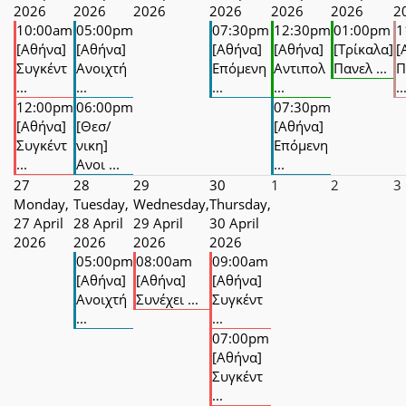
2026
2026
2026
2026
2026
2026
2
10:00am
05:00pm
07:30pm
12:30pm
01:00pm
1
[Αθήνα]
[Αθήνα]
[Αθήνα]
[Αθήνα]
[Τρίκαλα]
[
Συγκέντ
Ανοιχτή
Επόμενη
Αντιπολ
Πανελ ...
Π
...
...
...
...
..
12:00pm
06:00pm
07:30pm
[Αθήνα]
[Θεσ/
[Αθήνα]
Συγκέντ
νικη]
Επόμενη
...
Ανοι ...
...
27
28
29
30
1
2
3
Monday,
Tuesday,
Wednesday,
Thursday,
27 April
28 April
29 April
30 April
2026
2026
2026
2026
05:00pm
08:00am
09:00am
[Αθήνα]
[Αθήνα]
[Αθήνα]
Ανοιχτή
Συνέχει ...
Συγκέντ
...
...
07:00pm
[Αθήνα]
Συγκέντ
...