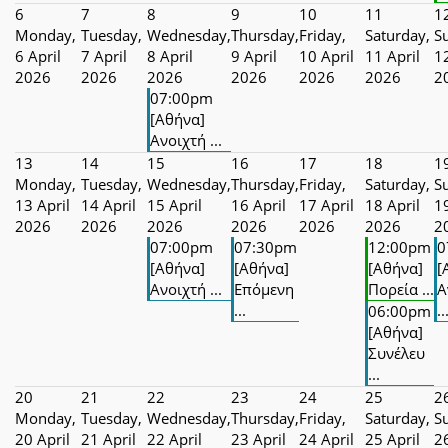
6
7
8
9
10
11
1
Monday,
Tuesday,
Wednesday,
Thursday,
Friday,
Saturday,
S
6 April
7 April
8 April
9 April
10 April
11 April
12
2026
2026
2026
2026
2026
2026
2
07:00pm
[Αθήνα]
Ανοιχτή ...
13
14
15
16
17
18
1
Monday,
Tuesday,
Wednesday,
Thursday,
Friday,
Saturday,
S
13 April
14 April
15 April
16 April
17 April
18 April
19
2026
2026
2026
2026
2026
2026
2
07:00pm
07:30pm
12:00pm
0
[Αθήνα]
[Αθήνα]
[Αθήνα]
[
Ανοιχτή ...
Επόμενη
Πορεία ...
Α
...
..
06:00pm
[Αθήνα]
Συνέλευ
...
20
21
22
23
24
25
2
Monday,
Tuesday,
Wednesday,
Thursday,
Friday,
Saturday,
S
20 April
21 April
22 April
23 April
24 April
25 April
26