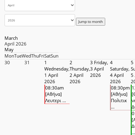
Jump to month
March
April 2026
May
Mon
Tue
Wed
Thu
Fri
Sat
Sun
30
31
1
2
3
Friday,
4
5
Wednesday,
Thursday,
3 April
Saturday,
S
1 April
2 April
2026
4 April
5 
2026
2026
2026
2
08:30am
08:30pm
1
[Αθήνα]
[Αθήνα]
[
Λευτερι ...
Πολιτικ
ν
...
Δ
0
[
Δ
..