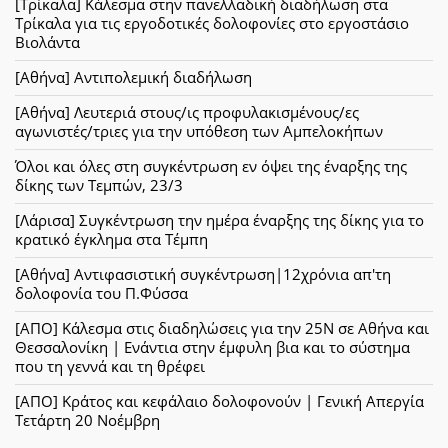
[Τρίκαλα] Κάλεσμα στην πανελλαδική διαδήλωση στα
Τρίκαλα για τις εργοδοτικές δολοφονίες στο εργοστάσιο
Βιολάντα
[Αθήνα] Αντιπολεμική διαδήλωση
[Αθήνα] Λευτεριά στους/ις προφυλακισμένους/ες
αγωνιστές/τριες για την υπόθεση των Αμπελοκήπων
Όλοι και όλες στη συγκέντρωση εν όψει της έναρξης της
δίκης των Τεμπών, 23/3
[Λάρισα] Συγκέντρωση την ημέρα έναρξης της δίκης για το
κρατικό έγκλημα στα Τέμπη
[Αθήνα] Αντιφασιστική συγκέντρωση|12χρόνια απ'τη
δολοφονία του Π.Φύσσα
[ΑΠΟ] Κάλεσμα στις διαδηλώσεις για την 25Ν σε Αθήνα και
Θεσσαλονίκη | Ενάντια στην έμφυλη βια και το σύστημα
που τη γεννά και τη θρέφει
[ΑΠΟ] Κράτος και κεφάλαιο δολοφονούν | Γενική Απεργία
Τετάρτη 20 Νοέμβρη