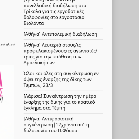
πανελλαδική διαδήλωση στα
Τρίκαλα για τις εργοδοτικές
δολοφονίες στο εργοστάσιο
Βιολάντα
[Αθήνα] Αντιπολεμική διαδήλωση
[Αθήνα] Λευτεριά στους/ις
ικό υλικό
προφυλακισμένους/ες αγωνιστές/
τριες για την υπόθεση των
Αμπελοκήπων
Όλοι και όλες στη συγκέντρωση εν
όψει της έναρξης της δίκης των
Τεμπών, 23/3
[Λάρισα] Συγκέντρωση την ημέρα
έναρξης της δίκης για το κρατικό
έγκλημα στα Τέμπη
[Αθήνα] Αντιφασιστική
συγκέντρωση|12χρόνια απ'τη
δολοφονία του Π.Φύσσα