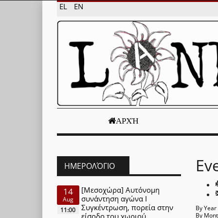
EL
EN
ΑΡΧΉ
Ev
ΗΜΕΡΟΛΌΓΙΟ
[Μεσοχώρα] Αυτόνομη
14
συνάντηση αγώνα Ι
Aug
Συγκέντρωση, πορεία στην
By Year
11:00
είσοδο του χωριού
By Mon