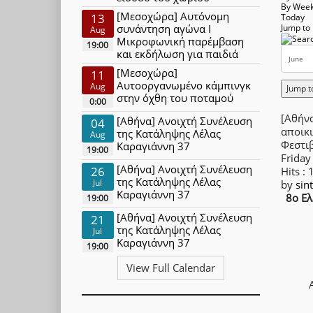
By Wee
[Μεσοχώρα] Αυτόνομη
13
Today
συνάντηση αγώνα Ι
Jump to
Aug
Μικροφωνική παρέμβαση
19:00
και εκδήλωση για παιδιά
[Μεσοχώρα]
11
Αυτοοργανωμένο κάμπινγκ
Aug
Jump t
στην όχθη του ποταμού
0:00
[Αθήνα
[Αθήνα] Ανοιχτή Συνέλευση
04
αποικι
της Κατάληψης Λέλας
Aug
Φεστιβ
Καραγιάννη 37
19:00
Friday
[Αθήνα] Ανοιχτή Συνέλευση
26
Hits
: 
της Κατάληψης Λέλας
Jul
by
sin
Καραγιάννη 37
8ο Ελ
19:00
[Αθήνα] Ανοιχτή Συνέλευση
21
της Κατάληψης Λέλας
Jul
Καραγιάννη 37
19:00
View Full Calendar