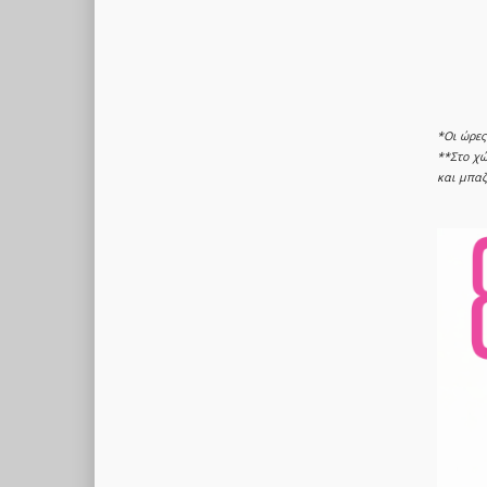
*Οι ώρε
**Στο χώ
και μπαζ