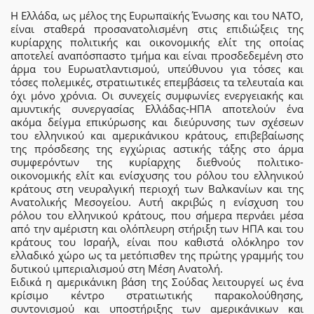
Η Ελλάδα, ως μέλος της Ευρωπαϊκής Ένωσης και του ΝΑΤΟ,
είναι σταθερά προσανατολισμένη στις επιδιώξεις της
κυρίαρχης πολιτικής και οικονομικής ελίτ της οποίας
αποτελεί αναπόσπαστο τμήμα και είναι προσδεδεμένη στο
άρμα του Ευρωατλαντισμού, υπεύθυνου για τόσες και
τόσες πολεμικές, στρατιωτικές επεμβάσεις τα τελευταία και
όχι μόνο χρόνια. Οι συνεχείς συμφωνίες ενεργειακής και
αμυντικής συνεργασίας Ελλάδας-ΗΠΑ αποτελούν ένα
ακόμα δείγμα επικύρωσης και διεύρυνσης των σχέσεων
του ελληνικού και αμερικάνικου κράτους, επιβεβαίωσης
της πρόσδεσης της εγχώριας αστικής τάξης στο άρμα
συμφερόντων της κυρίαρχης διεθνούς πολιτικο-
οικονομικής ελίτ και ενίσχυσης του ρόλου του ελληνικού
κράτους στη νευραλγική περιοχή των Βαλκανίων και της
Ανατολικής Μεσογείου. Αυτή ακριβώς η ενίσχυση του
ρόλου του ελληνικού κράτους, που σήμερα περνάει μέσα
από την αμέριστη και ολόπλευρη στήριξη των ΗΠΑ και του
κράτους του Ισραήλ, είναι που καθιστά ολόκληρο τον
ελλαδικό χώρο ως τα μετόπισθεν της πρώτης γραμμής του
δυτικού ιμπεριαλισμού στη Μέση Ανατολή.
Ειδικά η αμερικάνικη βάση της Σούδας λειτουργεί ως ένα
κρίσιμο κέντρο στρατιωτικής παρακολούθησης,
συντονισμού και υποστήριξης των αμερικάνικων και