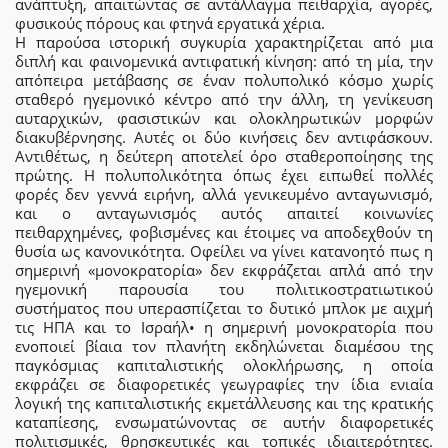
ανάπτυξη, απαιτώντας σε αντάλλαγμα πειθαρχία, αγορές,
φυσικούς πόρους και φτηνά εργατικά χέρια.
Η παρούσα ιστορική συγκυρία χαρακτηρίζεται από μια
διπλή και φαινομενικά αντιφατική κίνηση: από τη μία, την
απόπειρα μετάβασης σε έναν πολυπολικό κόσμο χωρίς
σταθερό ηγεμονικό κέντρο από την άλλη, τη γενίκευση
αυταρχικών, φασιστικών και ολοκληρωτικών μορφών
διακυβέρνησης. Αυτές οι δύο κινήσεις δεν αντιφάσκουν.
Αντιθέτως, η δεύτερη αποτελεί όρο σταθεροποίησης της
πρώτης. Η πολυπολικότητα όπως έχει ειπωθεί πολλές
φορές δεν γεννά ειρήνη, αλλά γενικευμένο ανταγωνισμό,
και ο ανταγωνισμός αυτός απαιτεί κοινωνίες
πειθαρχημένες, φοβισμένες και έτοιμες να αποδεχθούν τη
θυσία ως κανονικότητα. Οφείλει να γίνει κατανοητό πως η
σημερινή «μονοκρατορία» δεν εκφράζεται απλά από την
ηγεμονική παρουσία του πολιτικοστρατιωτικού
συστήματος που υπερασπίζεται το δυτικό μπλοκ με αιχμή
τις ΗΠΑ και το Ισραήλ• η σημερινή μονοκρατορία που
ενοποιεί βίαια τον πλανήτη εκδηλώνεται διαμέσου της
παγκόσμιας καπιταλιστικής ολοκλήρωσης, η οποία
εκφράζει σε διαφορετικές γεωγραφίες την ίδια ενιαία
λογική της καπιταλιστικής εκμετάλλευσης και της κρατικής
καταπίεσης, ενσωματώνοντας σε αυτήν διαφορετικές
πολιτισμικές, θρησκευτικές και τοπικές ιδιαιτερότητες.