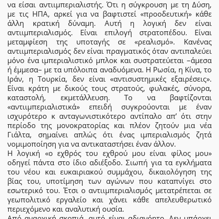
να είσαι αντιιμπεριαλιστής. Ότι η σύγκρουση με τη Δύση,
με τις ΗΠΑ, αρκεί για να βαφτιστεί «προοδευτική» κάθε
άλλη κρατική δύναμη. Αυτή η λογική δεν είναι
αντιιμπεριαλισμός. Είναι επιλογή στρατοπέδου. Είναι
μεταμφίεση της υποταγής σε «ρεαλισμό». Κανένας
αντιιμπεριαλισμός δεν είναι πραγματικός όταν αντιπαλεύει
μόνο ένα ιμπεριαλιστικό μπλοκ και συστρατεύεται –άμεσα
ή έμμεσα– με τα υπόλοιπα αναδυόμενα. Η Ρωσία, η Κίνα, το
Ιράν, η Τουρκία, δεν είναι «αντισυστημικές εξαιρέσεις».
Είναι κράτη με δικούς τους στρατούς, φυλακές, σύνορα,
καταστολή, εκμετάλλευση. Το να βαφτίζονται
«αντιιμπεριαλιστικά» επειδή συγκρούονται με έναν
ισχυρότερο κ ανταγωνιστικότερο αντίπαλο απ’ ότι στην
περίοδο της μονοκρατορίας και πλέον ζητούν μια νέα
Γιάλτα, σημαίνει απλώς ότι ένας ιμπεριαλισμός ζητά
νομιμοποίηση για να αντικαταστήσει έναν άλλον.
Η λογική «ο εχθρός του εχθρού μου είναι φίλος μου»
οδηγεί πάντα στο ίδιο αδιέξοδο. Σιωπή για τα εγκλήματα
του νέου και ευκαιριακού συμμάχου, δικαιολόγηση της
βίας του, υποτίμηση των αγώνων που καταπνίγει στο
εσωτερικό του. Έτσι ο αντιιμπεριαλισμός μετατρέπεται σε
γεωπολιτικό εργαλείο και χάνει κάθε απελευθερωτικό
περιεχόμενο και αναλυτική ουσία.
Από αναρχική σκοπιά, αυτό είναι αδιανόητο. Δεν υπάρχει