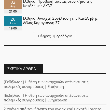
[Αθήνα] Προβολή ταινίας στον κήπο της
02
Κατάληψης ΛΚ37
Αυγ
21:00
[Αθήνα] Ανοιχτή Συνέλευση της Κατάληψης
26
Λέλας Καραγιάννη 37
Ιουλ
19:00
Πλήρες Ημερολόγιο
ΣΧΕΤΙΚΆ ΆΡΘΡΑ
[Εκδήλωση] Η θέση των αναρχικών απέναντι στις
πολεμικές συγκρούσεις | Εισήγηση
[Εκδήλωση] Η θέση των αναρχικών απέναντι στις
πολεμικές συγκρούσεις | Ενημέρωση
2 χρόνια από τον θάνατο του αναρχικού μαχητή Lorenzo