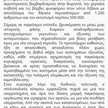
αεροπορικούς βομβαρδισμούς στην Βυρηττό, την χερσαία
εισβολή και τις βόμβες φωσφόρου στον νότιο Λίβανο με
αποτέλεσμα τον θάνατο περισσότερων από 1.200
ανθρώπων και τον εκτοπισμό περίπου 500.000.
Σήμερα, σε παγκόσμιο επίπεδο, βρισκόμαστε εν μέσω μιας
ιστορικής φάσης διαρκών αναδιαρθρώσεων,
επιταχυνόμενων γεγονότων και όξυνσης των
ανταγωνισμών, που σηματοδοτούν μια βίαιη μετάβαση
προς μια νέα ιστορική περίοδο. Το προϋπάρχον καθεστώς,
ήδη σε αποσύνθεση, αποκαλύπτει πλέον χωρίς
προσχήματα τη βαθιά σήψη των συστημάτων εξουσίας,
καθώς κάθε επιμέρους σχηματισμός της παγκόσμιας
κυριαρχίας –κρατικός, διακρατικός, οικονομικός–
βρίσκεται σε κρίση προσπαθώντας να διατηρήσει τα
αιματοβαμμένα του κεκτημένα μέσα από την ένταση της
καταστολής, την πολεμική κλιμάκωση και την όξυνση της
εκμετάλλευσης.
Στον κυρίαρχο λόγο της διεθνούς πολιτικής ο
«πολυπολικός κόσμος» εμφανίζεται συχνά ως μια πιο
ισορροπημένη και άρα πιο δίκαιη μορφή παγκόσμιας
οργάνωσης και ιεραρχίας των κρατών, ως μια νέα συνθήκη
ισορροπίας. Από την σκοπιά των καταπιεσμένων, των από
τα κάτω και συνεπώς και των Αναρχικών ο όρος δεν