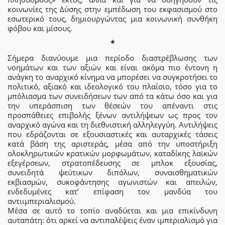
κοινωνίες της Δύσης στην εμπέδωση του εκφασισμού στο
εσωτερικό τους, δημιουργώντας μια κοινωνική συνθήκη
φόβου και μίσους.
*
Σήμερα διανύουμε μια περίοδο διαστρέβλωσης των
νοημάτων και των αξιών και είναι ακόμα πιο έντονη η
ανάγκη το αναρχικό κίνημα να μπορέσει να συγκροτήσει το
πολιτικό, αξιακό και ιδεολογικό του πλαίσιο, τόσο για το
μπόλιασμα των συνειδήσεων των από τα κάτω όσο και για
την υπεράσπιση των θέσεών του απέναντι στις
προσπάθειες επιβολής ξένων αντιλήψεων ως προς τον
αναρχικό αγώνα και τη διεθνιστική αλληλεγγύη. Αντιλήψεις
που εδράζονται σε εξουσιαστικές και αυταρχικές τάσεις
κατά βάση της αριστεράς, μέσα από την υποστήριξη
ολοκληρωτικών κρατικών μορφωμάτων, καταδίκης λαϊκών
εξεγέρσεων, στρατοπέδευσης σε μπλοκ εξουσίας,
συνειδητά ψεύτικων διπόλων, συναισθηματικών
εκβιασμών, συκοφάντησης αγωνιστών και απειλών,
ενδεδυμένες κατ’ επίφαση τον μανδύα του
αντιιμπεριαλισμού.
Μέσα σε αυτό το τοπίο αναδύεται και μια επικίνδυνη
αυταπάτη: ότι αρκεί να αντιπαλέψεις έναν ιμπεριαλισμό για