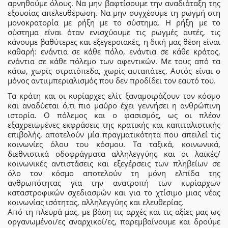
αρνηθούμε όλους. Να μην βαφτίσουμε την αναδιάταξη της
εξουσίας απελευθέρωση. Να μην συγχέουμε τη ρωγμή στη
μονοκρατορία με ρήξη με το σύστημα. Η ρήξη με το
σύστημα είναι όταν ενισχύουμε τις ρωγμές αυτές, τις
κάνουμε βαθύτερες και εξεγερσιακές, η δική μας θέση είναι
καθαρή: ενάντια σε κάθε πόλο, ενάντια σε κάθε κράτος,
ενάντια σε κάθε πόλεμο των αφεντικών. Με τους από τα
κάτω, χωρίς στρατόπεδα, χωρίς αυταπάτες. Αυτός είναι ο
μόνος αντιιμπεριαλισμός που δεν προδίδει τον εαυτό του.
Τα κράτη και οι κυρίαρχες ελίτ ξαναμοιράζουν τον κόσμο
και αναδύεται ό,τι πιο μαύρο έχει γεννήσει η ανθρώπινη
ιστορία. Ο πόλεμος και ο φασισμός, ως οι πλέον
εξαχρειωμένες εκφράσεις της κρατικής και καπιταλιστικής
επιβολής, αποτελούν μία πραγματικότητα που απειλεί τις
κοινωνίες όλου του κόσμου. Τα ταξικά, κοινωνικά,
διεθνιστικά οδοφράγματα αλληλεγγύης και οι λαϊκές/
κοινωνικές αντιστάσεις και εξεγέρσεις των πληβείων σε
όλο τον κόσμο αποτελούν τη μόνη ελπίδα της
ανθρωπότητας για την ανατροπή των κυρίαρχων
καταστροφικών σχεδιασμών και για το χτίσιμο μιας νέας
κοινωνίας ισότητας, αλληλεγγύης και ελευθερίας.
Από τη πλευρά μας, με βάση τις αρχές και τις αξίες μας ως
οργανωμένοι/ες αναρχικοί/ες, παρεμβαίνουμε και δρούμε