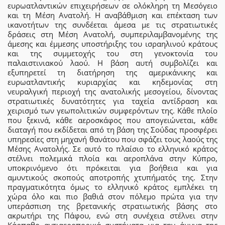
ευρωατλαντικών επιχειρήσεων σε ολόκληρη τη Μεσόγειο
και τη Μέση Ανατολή. Η αναβάθμιση και επέκταση των
ικανοτήτων της συνδέεται άμεσα με τις στρατιωτικές
δράσεις στη Μέση Ανατολή, συμπεριλαμβανομένης της
άμεσης και έμμεσης υποστήριξης του ισραηλινού κράτους
και της συμμετοχής του στη γενοκτονία του
παλαιστινιακού λαού. Η βάση αυτή συμβολίζει και
εξυπηρετεί τη διατήρηση της αμερικάνικης και
ευρωατλαντικής κυριαρχίας και κηδεμονίας στη
νευραλγική περιοχή της ανατολικής μεσογείου, δίνοντας
στρατιωτικές δυνατότητες για ταχεία αντίδραση και
χειρισμό των γεωπολιτικών συμφερόντων της. Κάθε πλοίο
που ξεκινά, κάθε αεροσκάφος που απογειώνεται, κάθε
διαταγή που εκδίδεται από τη βάση της Σούδας προσφέρει
υπηρεσίες στη μηχανή θανάτου που σφάζει τους λαούς της
Μέσης Ανατολής. Σε αυτό το πλαίσιο το ελληνικό κράτος
στέλνει πολεμικά πλοία και αεροπλάνα στην Κύπρο,
υποκρινόμενο ότι πρόκειται για βοήθεια και για
αμυντικούς σκοπούς αποτροπής χτυπήματός της. Στην
πραγματικότητα όμως το ελληνικό κράτος εμπλέκει τη
χώρα όλο και πιο βαθιά στον πόλεμο πρώτα για την
υπεράσπιση της βρετανικής στρατιωτικής βάσης στο
ακρωτήρι της Πάφου, ενώ στη συνέχεια στέλνει στην
Κάρπαθο αντιαεροπορικά συστήματα για την άμυνα της