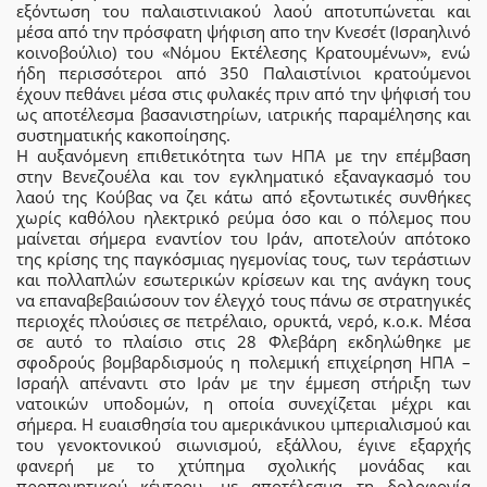
εξόντωση του παλαιστινιακού λαού αποτυπώνεται και
μέσα από την πρόσφατη ψήφιση απο την Κνεσέτ (Ισραηλινό
κοινοβούλιο) του «Νόμου Εκτέλεσης Κρατουμένων», ενώ
ήδη περισσότεροι από 350 Παλαιστίνιοι κρατούμενοι
έχουν πεθάνει μέσα στις φυλακές πριν από την ψήφισή του
ως αποτέλεσμα βασανιστηρίων, ιατρικής παραμέλησης και
συστηματικής κακοποίησης.
Η αυξανόμενη επιθετικότητα των ΗΠΑ με την επέμβαση
στην Βενεζουέλα και τον εγκληματικό εξαναγκασμό του
λαού της Κούβας να ζει κάτω από εξοντωτικές συνθήκες
χωρίς καθόλου ηλεκτρικό ρεύμα όσο και ο πόλεμος που
μαίνεται σήμερα εναντίον του Ιράν, αποτελούν απότοκο
της κρίσης της παγκόσμιας ηγεμονίας τους, των τεράστιων
και πολλαπλών εσωτερικών κρίσεων και της ανάγκη τους
να επαναβεβαιώσουν τον έλεγχό τους πάνω σε στρατηγικές
περιοχές πλούσιες σε πετρέλαιο, ορυκτά, νερό, κ.ο.κ. Μέσα
σε αυτό το πλαίσιο στις 28 Φλεβάρη εκδηλώθηκε με
σφοδρούς βομβαρδισμούς η πολεμική επιχείρηση ΗΠΑ –
Ισραήλ απέναντι στο Ιράν με την έμμεση στήριξη των
νατοικών υποδομών, η οποία συνεχίζεται μέχρι και
σήμερα. Η ευαισθησία του αμερικάνικου ιμπεριαλισμού και
του γενοκτονικού σιωνισμού, εξάλλου, έγινε εξαρχής
φανερή με το χτύπημα σχολικής μονάδας και
προπονητικού κέντρου, με αποτέλεσμα τη δολοφονία