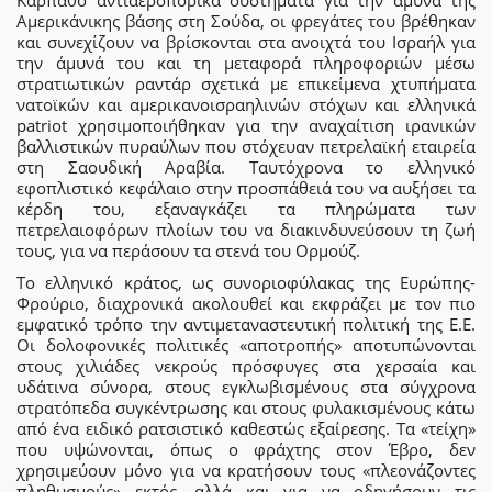
Αμερικάνικης βάσης στη Σούδα, οι φρεγάτες του βρέθηκαν
και συνεχίζουν να βρίσκονται στα ανοιχτά του Ισραήλ για
την άμυνά του και τη μεταφορά πληροφοριών μέσω
στρατιωτικών ραντάρ σχετικά με επικείμενα χτυπήματα
νατοϊκών και αμερικανοισραηλινών στόχων και ελληνικά
patriot χρησιμοποιήθηκαν για την αναχαίτιση ιρανικών
βαλλιστικών πυραύλων που στόχευαν πετρελαϊκή εταιρεία
στη Σαουδική Αραβία. Ταυτόχρονα το ελληνικό
εφοπλιστικό κεφάλαιο στην προσπάθειά του να αυξήσει τα
κέρδη του, εξαναγκάζει τα πληρώματα των
πετρελαιοφόρων πλοίων του να διακινδυνεύσουν τη ζωή
τους, για να περάσουν τα στενά του Ορμούζ.
Το ελληνικό κράτος, ως συνοριοφύλακας της Ευρώπης-
Φρούριο, διαχρονικά ακολουθεί και εκφράζει με τον πιο
εμφατικό τρόπο την αντιμεταναστευτική πολιτική της Ε.Ε.
Οι δολοφονικές πολιτικές «αποτροπής» αποτυπώνονται
στους χιλιάδες νεκρούς πρόσφυγες στα χερσαία και
υδάτινα σύνορα, στους εγκλωβισμένους στα σύγχρονα
στρατόπεδα συγκέντρωσης και στους φυλακισμένους κάτω
από ένα ειδικό ρατσιστικό καθεστώς εξαίρεσης. Τα «τείχη»
που υψώνονται, όπως ο φράχτης στον Έβρο, δεν
χρησιμεύουν μόνο για να κρατήσουν τους «πλεονάζοντες
πληθυσμούς» εκτός, αλλά και για να οδηγήσουν τις