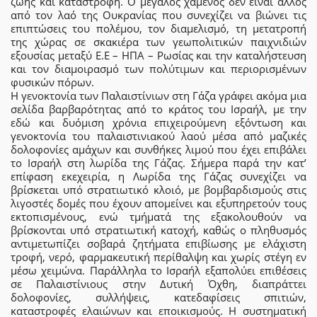
ζωής και καταστροφή. Ο μεγάλος χαμένος δεν είναι άλλος
από τον λαό της Ουκρανίας που συνεχίζει να βιώνει τις
επιπτώσεις του πολέμου, τον διαμελισμό, τη μετατροπή
της χώρας σε σκακιέρα των γεωπολιτικών παιχνιδιών
εξουσίας μεταξύ Ε.Ε – ΗΠΑ – Ρωσίας και την καταλήστευση
και τον διαμοιρασμό των πολύτιμων και περιορισμένων
φυσικών πόρων.
Η γενοκτονία των Παλαιστίνιων στη Γάζα γράφει ακόμα μια
σελίδα βαρβαρότητας από το κράτος του Ισραήλ, με την
εδώ και δυόμιση χρόνια επιχειρούμενη εξόντωση και
γενοκτονία του παλαιστινιακού λαού μέσα από μαζικές
δολοφονίες αμάχων και συνθήκες λιμού που έχει επιβάλει
το Ισραήλ στη λωρίδα της Γάζας. Σήμερα παρά την κατ’
επίφαση εκεχειρία, η Λωρίδα της Γάζας συνεχίζει να
βρίσκεται υπό στρατιωτικό κλοιό, με βομβαρδισμούς στις
λιγοστές δομές που έχουν απομείνει και εξυπηρετούν τους
εκτοπισμένους, ενώ τμήματά της εξακολουθούν να
βρίσκονται υπό στρατιωτική κατοχή, καθώς ο πληθυσμός
αντιμετωπίζει σοβαρά ζητήματα επιβίωσης με ελάχιστη
τροφή, νερό, φαρμακευτική περίθαλψη και χωρίς στέγη εν
μέσω χειμώνα. Παράλληλα το Ισραήλ εξαπολύει επιθέσεις
σε Παλαιστίνιους στην Δυτική Όχθη, διαπράττει
δολοφονίες, συλλήψεις, κατεδαφίσεις σπιτιών,
καταστροφές ελαιώνων και εποικισμούς. Η συστηματική