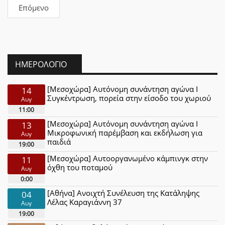
Επόμενο
ΗΜΕΡΟΛΌΓΙΟ
[Μεσοχώρα] Αυτόνομη συνάντηση αγώνα Ι
14
Συγκέντρωση, πορεία στην είσοδο του χωριού
Αυγ
11:00
[Μεσοχώρα] Αυτόνομη συνάντηση αγώνα Ι
13
Μικροφωνική παρέμβαση και εκδήλωση για
Αυγ
παιδιά
19:00
[Μεσοχώρα] Αυτοοργανωμένο κάμπινγκ στην
11
όχθη του ποταμού
Αυγ
0:00
[Αθήνα] Ανοιχτή Συνέλευση της Κατάληψης
04
Λέλας Καραγιάννη 37
Αυγ
19:00