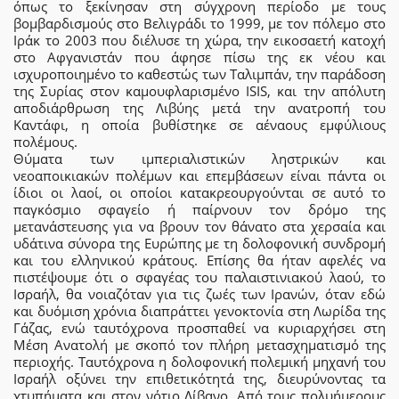
όπως το ξεκίνησαν στη σύγχρονη περίοδο με τους
βομβαρδισμούς στο Βελιγράδι το 1999, με τον πόλεμο στο
Ιράκ το 2003 που διέλυσε τη χώρα, την εικοσαετή κατοχή
στο Αφγανιστάν που άφησε πίσω της εκ νέου και
ισχυροποιημένο το καθεστώς των Ταλιμπάν, την παράδοση
της Συρίας στον καμουφλαρισμένο ISIS, και την απόλυτη
αποδιάρθρωση της Λιβύης μετά την ανατροπή του
Καντάφι, η οποία βυθίστηκε σε αέναους εμφύλιους
πολέμους.
Θύματα των ιμπεριαλιστικών ληστρικών και
νεοαποικιακών πολέμων και επεμβάσεων είναι πάντα οι
ίδιοι οι λαοί, οι οποίοι κατακρεουργούνται σε αυτό το
παγκόσμιο σφαγείο ή παίρνουν τον δρόμο της
μετανάστευσης για να βρουν τον θάνατο στα χερσαία και
υδάτινα σύνορα της Ευρώπης με τη δολοφονική συνδρομή
και του ελληνικού κράτους. Επίσης θα ήταν αφελές να
πιστέψουμε ότι ο σφαγέας του παλαιστινιακού λαού, το
Ισραήλ, θα νοιαζόταν για τις ζωές των Ιρανών, όταν εδώ
και δυόμιση χρόνια διαπράττει γενοκτονία στη Λωρίδα της
Γάζας, ενώ ταυτόχρονα προσπαθεί να κυριαρχήσει στη
Μέση Ανατολή με σκοπό τον πλήρη μετασχηματισμό της
περιοχής. Ταυτόχρονα η δολοφονική πολεμική μηχανή του
Ισραήλ οξύνει την επιθετικότητά της, διευρύνοντας τα
χτυπήματα και στον νότιο Λίβανο. Από τους πολυήμερους