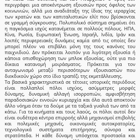
περιγράφει μια αποκέντρωση εξουσιών προς όφελος των
κοινωνιών, αλλά μια αναδιάταξη της ίδιας της ιεραρχίας
των κρατών και των καπιταλιστικών ελίτ που βρίσκονται
σε γραμμή σύγκρουσης. Πολυπολικό σύστημα σημαίνει ότι
η παγκόσμια ισχύς κατανέμεται σε πολλούς πόλους. ΗΠΑ,
Κίνα, Ρωσία, Ευρωπαϊκή Ένωση, Ισραήλ, Ινδία, Ιράν και
λοιπές περιφερειακές δυνάμεις καμία από τις οποίες δεν
μπορεί πλέον να επιβάλει μόνη της τους κανόνες του
παιχνιδιού. Δεν πρόκειται λοιπόν για λιγότερη εξουσία ή
κάποια οπισθοχώρηση των μπλοκ εξουσίας, ούτε για πιο
δίκαια κατανομή μοιράσματος. Πρόκειται για τον
ανταγωνισμό μεταξύ περισσότερων εξουσιαστών που
διεκδικούν χώρο στο ίδιο τραπέζι της εκμετάλλευσης.
Τα βασικά χαρακτηριστικά σε τέτοιες ιστορικές περιόδους
είναι πολλαπλοί πόλοι ισχύος, ασύμμετρες μορφές
δύναμης, δυναμική αλλαγή ισορροπιών, αμφισβήτηση
παραδοσιακών εννοιών κυριαρχία και όλα αυτά αποκτούν
άλλο νόημα όταν τα δούμε με τα ταξικά γυαλιά των από τα
κάτω. Για τα κινήματα και τους λαούς, οι πόλοι αυτοί δεν
είναι ουδέτερα κέντρα επιρροής αλλά μηχανισμοί επιβολής
και πολεμικές μηχανές, οικονομικές αυτοκρατορίες,
τεχνολογικά συστήματα επιτήρησης, σύνορα και
στρατόπεδα. Η κάθε δύναμη υπόσχεται προστασία και