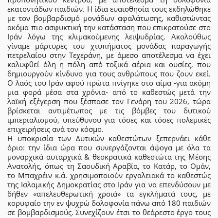
εκατοντάδων παιδιών. Η ίδια ευαισθησία τους εκδηλώθηκε
με τον βομβαρδισμό μονάδων αφαλάτωσης, καθιστώντας
ακόμα πιο ασφυκτική την κατάσταση που επικρατούσε στο
Ιράν λόγω της κλιμακούμενης λειψυδρίας. Ακολούθως
γίναμε μάρτυρες του χτυπήματος μονάδας παραγωγής
πετρελαίου στην Τεχεράνη, με άμεσο αποτέλεσμα να έχει
καλυφθεί όλη η πόλη από τοξικά αέρια και ουσίες, που
δημιουργούν κίνδυνο για τους ανθρώπους που ζουν εκεί.
Ο λαός του Ιράν αφού πρώτα πνίγηκε στο αίμα -για ακόμη
μια φορά μέσα στα χρόνια- από το καθεστώς μετά την
λαϊκή εξέγερση που ξέσπασε τον Γενάρη του 2026, τώρα
βρίσκεται αντιμέτωπος με τις βόμβες του δυτικού
ιμπεριαλισμού, υπεύθυνου για τόσες και τόσες πολεμικές
επιχειρήσεις ανά τον κόσμο.
Η υποκρισία των Δυτικών καθεστώτων ξεπερνάει κάθε
όριο: την ίδια ώρα που συνεργάζονται άψογα με όλα τα
μοναρχικά αυταρχικά & θεοκρατικά καθεστώτα της Μέσης
Ανατολής, όπως τη Σαουδική Αραβία, το Κατάρ, το Ομάν,
το Μπαχρέιν κ.ά. χρησιμοποιούν εργαλειακά το καθεστώς
της Ισλαμικής Δημοκρατίας στο Ιράν για να επενδύσουν με
δήθεν «απελευθερωτική χροιά» τα εγκλήματά τους, με
κορυφαίο την εν ψυχρώ δολοφονία πάνω από 180 παιδιών
σε βομβαρδισμούς. Συνεχίζουν έτσι το θεάρεστο έργο τους