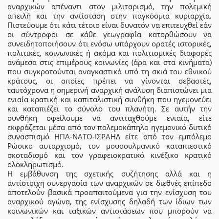
αναρχικών απέναντι στον μιλιταρισμό, την πολεμική
απειλή και την αντίσταση στην παγκόσμια κυριαρχία.
Πιστεύουμε ότι κάτι τέτοιο είναι δυνατόν να επιτευχθεί εάν
οι σύντροφοι σε κάθε γεωγραφία κατορθώσουν να
συνειδητοποιήσουν ότι ενόσω υπάρχουν ορατές ιστορικές,
πολιτικές, κοινωνικές ή ακόμα και πολιτισμικές διαφορές
ανάμεσα στις επιμέρους κοινωνίες (άρα και στα κινήματα)
που συγκροτούνται αναγκαστικά υπό τη σκιά του εθνικού
κράτους, οι οποίες πρέπει να γίνονται σεβαστές,
ταυτόχρονα η σημερινή αναρχική ανάλυση διαπιστώνει μια
ενιαία κρατική και καπιταλιστική συνθήκη που ηγεμονεύει
και καταπιέζει το σύνολο του πλανήτη. Σε αυτήν την
συνθήκη οφείλουμε να αντιταχθούμε ενιαία, είτε
εκφράζεται μέσα από τον πολεμοκάπηλο ηγεμονικό δυτικό
συνασπισμό ΗΠΑ-ΝΑΤΟ-ΙΣΡΑΗΛ είτε από τον εμπόλεμο
Ρώσικο αυταρχισμό, τον μουσουλμανικό καταπιεστικό
σκοταδισμό και τον γραφειοκρατικό κινέζικο κρατικό
ολοκληρωτισμό.
Η εμβάθυνση της σχετικής συζήτησης αλλά και η
αντίστοιχη συνεργασία των αναρχικών σε διεθνές επίπεδο
αποτελούν βασικά προαπαιτούμενα για την ενίσχυση του
αναρχικού αγώνα, της ενίσχυσης δηλαδή των ίδιων των
κοινωνικών και ταξικών αντιστάσεων που μπορούν να