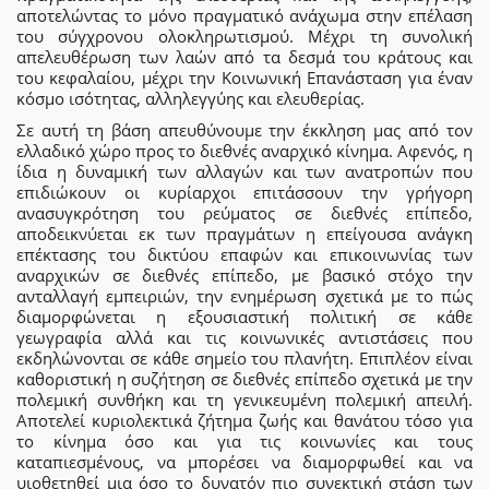
αποτελώντας το μόνο πραγματικό ανάχωμα στην επέλαση
του σύγχρονου ολοκληρωτισμού. Μέχρι τη συνολική
απελευθέρωση των λαών από τα δεσμά του κράτους και
του κεφαλαίου, μέχρι την Κοινωνική Επανάσταση για έναν
κόσμο ισότητας, αλληλεγγύης και ελευθερίας.
Σε αυτή τη βάση απευθύνουμε την έκκληση μας από τον
ελλαδικό χώρο προς το διεθνές αναρχικό κίνημα. Αφενός, η
ίδια η δυναμική των αλλαγών και των ανατροπών που
επιδιώκουν οι κυρίαρχοι επιτάσσουν την γρήγορη
ανασυγκρότηση του ρεύματος σε διεθνές επίπεδο,
αποδεικνύεται εκ των πραγμάτων η επείγουσα ανάγκη
επέκτασης του δικτύου επαφών και επικοινωνίας των
αναρχικών σε διεθνές επίπεδο, με βασικό στόχο την
ανταλλαγή εμπειριών, την ενημέρωση σχετικά με το πώς
διαμορφώνεται η εξουσιαστική πολιτική σε κάθε
γεωγραφία αλλά και τις κοινωνικές αντιστάσεις που
εκδηλώνονται σε κάθε σημείο του πλανήτη. Επιπλέον είναι
καθοριστική η συζήτηση σε διεθνές επίπεδο σχετικά με την
πολεμική συνθήκη και τη γενικευμένη πολεμική απειλή.
Αποτελεί κυριολεκτικά ζήτημα ζωής και θανάτου τόσο για
το κίνημα όσο και για τις κοινωνίες και τους
καταπιεσμένους, να μπορέσει να διαμορφωθεί και να
υιοθετηθεί μια όσο το δυνατόν πιο συνεκτική στάση των