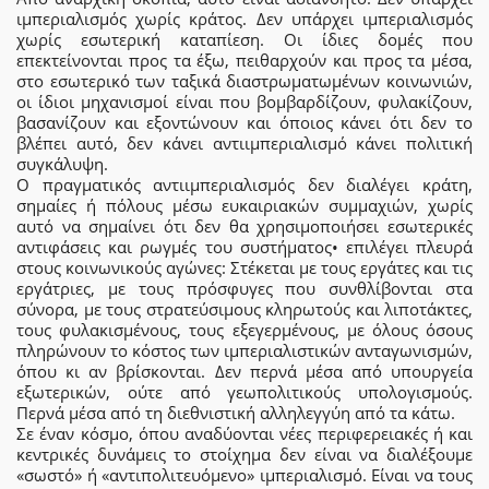
ιμπεριαλισμός χωρίς κράτος. Δεν υπάρχει ιμπεριαλισμός
χωρίς εσωτερική καταπίεση. Οι ίδιες δομές που
επεκτείνονται προς τα έξω, πειθαρχούν και προς τα μέσα,
στο εσωτερικό των ταξικά διαστρωματωμένων κοινωνιών,
οι ίδιοι μηχανισμοί είναι που βομβαρδίζουν, φυλακίζουν,
βασανίζουν και εξοντώνουν και όποιος κάνει ότι δεν το
βλέπει αυτό, δεν κάνει αντιιμπεριαλισμό κάνει πολιτική
συγκάλυψη.
Ο πραγματικός αντιιμπεριαλισμός δεν διαλέγει κράτη,
σημαίες ή πόλους μέσω ευκαιριακών συμμαχιών, χωρίς
αυτό να σημαίνει ότι δεν θα χρησιμοποιήσει εσωτερικές
αντιφάσεις και ρωγμές του συστήματος• επιλέγει πλευρά
στους κοινωνικούς αγώνες: Στέκεται με τους εργάτες και τις
εργάτριες, με τους πρόσφυγες που συνθλίβονται στα
σύνορα, με τους στρατεύσιμους κληρωτούς και λιποτάκτες,
τους φυλακισμένους, τους εξεγερμένους, με όλους όσους
πληρώνουν το κόστος των ιμπεριαλιστικών ανταγωνισμών,
όπου κι αν βρίσκονται. Δεν περνά μέσα από υπουργεία
εξωτερικών, ούτε από γεωπολιτικούς υπολογισμούς.
Περνά μέσα από τη διεθνιστική αλληλεγγύη από τα κάτω.
Σε έναν κόσμο, όπου αναδύονται νέες περιφερειακές ή και
κεντρικές δυνάμεις το στοίχημα δεν είναι να διαλέξουμε
«σωστό» ή «αντιπολιτευόμενο» ιμπεριαλισμό. Είναι να τους