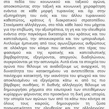
στα πεδία του κοινωνικού και ταξικού αγώνα,
αποσκοπώντας στην ταξική και κοινωνική χειραφέτηση
ενάντια σε κάθε μορφή τυραννίας και όχι στην
εξυπηρέτηση του ενός και του άλλου τυραννικού
καθεστώτος, κράτους ή διακρατικού στρατοπέδου.
Στεκόμαστε αλληλέγγυοι, στο πλάι κάθε λαού που μάχεται
για την επιβίωση, την αξιοπρέπεια, τη γη και την ελευθερία
ενάντια στην παγκόσμια δικτατορία του κράτους και του
καπιταλισμού, την αποικιοκρατία και τον ιμπεριαλισμό.
Αντλούμε έμπνευση από τους αγωνιζόμενους ανθρώπους
σε ολόκληρο τον κόσμο που απέναντι στο τέρας του
φασισμού και της κρατικής και καπιταλιστικής
βαρβαρότητας, εξεγείρονται, απεργούν, διαδηλώνουν,
συγκρούονται με την αστυνομία. Αυτά είναι τα στοιχεία του
αγώνα που θέλουμε να αναδείξουμε ως αναρχικοί, τη
δυνατότητα του κατακτημένου να αντεπιτίθεται στον
πανίσχυρο κατακτητή, την ικανότητα του φτωχού και του
αποκλεισμένου να εξεγείρεται κάτω κι από τις πιο
βάρβαρες συνθήκες. Η διεθνής αλληλεγγύη θέλουμε να
δημιουργήσει ρήγματα στο εσωτερικό των επιτιθέμενων
κυρίαρχων φέρνοντας στο προσκήνιο τη δική μας ιστορία,
την ιστορία των αγώνων των από τα κάτω που κόντρα σε
όλους τους καιρούς, δημιουργούν τη ζώσα
πραγματικότητα της ελευθερίας και της αλληλεγγύης,