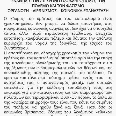
ΕΝΑΝΤΙΑ ΣΤΟΝ ΣΥΓΧΡΟΝΟ ΟΛΟΚΛΗΡΩΤΙΣΜΟ, ΤΟΝ
ΠΟΛΕΜΟ ΚΑΙ ΤΟΝ ΦΑΣΙΣΜΟ
ΟΡΓΑΝΩΣΗ – ΔΙΕΘΝΙΣΜΟΣ – ΚΟΙΝΩΝΙΚΗ ΕΠΑΝΑΣΤΑΣΗ
Ο κόσμος του κράτους και του καπιταλισμού είναι
χρεοκοπημένος. Δεν μπορεί να δώσει απαντήσεις στις
πραγματικές κοινωνικές ανάγκες και δεν έχει να υποσχεθεί
τίποτε άλλο παρά περισσότερη εξαθλίωση, φτώχεια,
καταπίεση, κανιβαλισμό, πόλεμο και θάνατο: Την απόλυτη
κυριαρχία του νόμου της ζούγκλας, της ισχύoς του
δυνατότερου.
Η αποσάθρωση και ολοσχερής χρεοκοπία του κόσμου του
κράτους και του καπιταλισμού αποτελεί όριο για την εποχή
της παγκόσμιας ολοκλήρωσής του και ταυτόχρονα αιτία
της όξυνσης των ενδοϊμπεριαλιστικών αντιθέσεων και της
συνακόλουθης αύξησης της απειλής του πολέμου. Το
κρατικο-καπιταλιστικό σύστημα φέρει εντός του τις
αντιφάσεις του, ο ανταγωνισμός μεταξύ των αστικών
επιτελείων για την καλύτερη τοποθέτησή τους στη
σκακιέρα για την καταλήστευση και τον διαμοιρασμό των
πολύτιμων και περιορισμένων φυσικών πόρων, το άπλωμα
της «σφαίρας επιρροής» τους είναι που κάνει τις σειρήνες
του πολέμου να ηχούν ξανά και ξανά. Γιατί όσο οι
κοινωνίες βρίσκονται δέσμιες του λεγόμενου «εθνικού