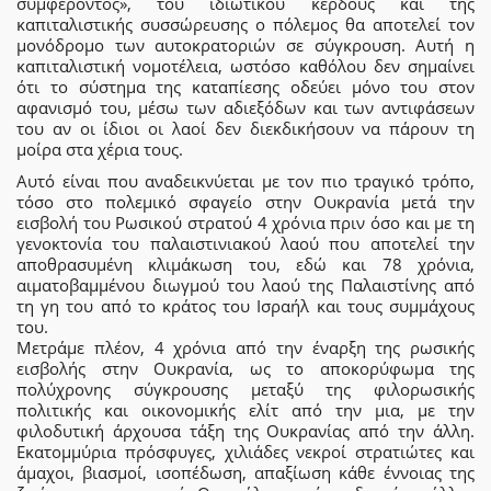
συμφέροντος», του ιδιωτικού κέρδους και της
καπιταλιστικής συσσώρευσης ο πόλεμος θα αποτελεί τον
μονόδρομο των αυτοκρατοριών σε σύγκρουση. Αυτή η
καπιταλιστική νομοτέλεια, ωστόσο καθόλου δεν σημαίνει
ότι το σύστημα της καταπίεσης οδεύει μόνο του στον
αφανισμό του, μέσω των αδιεξόδων και των αντιφάσεων
του αν οι ίδιοι οι λαοί δεν διεκδικήσουν να πάρουν τη
μοίρα στα χέρια τους.
Αυτό είναι που αναδεικνύεται με τον πιο τραγικό τρόπο,
τόσο στο πολεμικό σφαγείο στην Ουκρανία μετά την
εισβολή του Ρωσικού στρατού 4 χρόνια πριν όσο και με τη
γενοκτονία του παλαιστινιακού λαού που αποτελεί την
αποθρασυμένη κλιμάκωση του, εδώ και 78 χρόνια,
αιματοβαμμένου διωγμού του λαού της Παλαιστίνης από
τη γη του από το κράτος του Ισραήλ και τους συμμάχους
του.
Μετράμε πλέον, 4 χρόνια από την έναρξη της ρωσικής
εισβολής στην Ουκρανία, ως το αποκορύφωμα της
πολύχρονης σύγκρουσης μεταξύ της φιλορωσικής
πολιτικής και οικονομικής ελίτ από την μια, με την
φιλοδυτική άρχουσα τάξη της Ουκρανίας από την άλλη.
Εκατομμύρια πρόσφυγες, χιλιάδες νεκροί στρατιώτες και
άμαχοι, βιασμοί, ισοπέδωση, απαξίωση κάθε έννοιας της