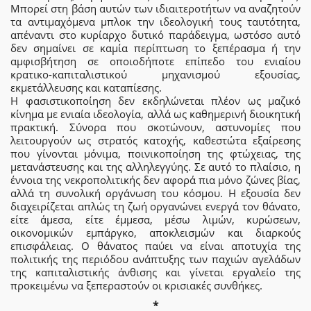
Μπορεί στη βάση αυτών των ιδιαιτεροτήτων να αναζητούν
τα αντιμαχόμενα μπλοκ την ιδεολογική τους ταυτότητα,
απέναντι στο κυρίαρχο δυτικό παράδειγμα, ωστόσο αυτό
δεν σημαίνει σε καμία περίπτωση το ξεπέρασμα ή την
αμφισβήτηση σε οποιοδήποτε επίπεδο του ενιαίου
κρατικο-καπιταλιστικού μηχανισμού εξουσίας,
εκμετάλλευσης και καταπίεσης.
Η φασιστικοποίηση δεν εκδηλώνεται πλέον ως μαζικό
κίνημα με ενιαία ιδεολογία, αλλά ως καθημερινή διοικητική
πρακτική. Σύνορα που σκοτώνουν, αστυνομίες που
λειτουργούν ως στρατός κατοχής, καθεστώτα εξαίρεσης
που γίνονται μόνιμα, ποινικοποίηση της φτώχειας, της
μετανάστευσης και της αλληλεγγύης. Σε αυτό το πλαίσιο, η
έννοια της νεκροπολιτικής δεν αφορά πια μόνο ζώνες βίας,
αλλά τη συνολική οργάνωση του κόσμου. Η εξουσία δεν
διαχειρίζεται απλώς τη ζωή οργανώνει ενεργά τον θάνατο,
είτε άμεσα, είτε έμμεσα, μέσω λιμών, κυρώσεων,
οικονομικών εμπάργκο, αποκλεισμών και διαρκούς
επισφάλειας. Ο θάνατος παύει να είναι αποτυχία της
πολιτικής της περιόδου ανάπτυξης των παχιών αγελάδων
της καπιταλιστικής άνθισης και γίνεται εργαλείο της
προκειμένω να ξεπεραστούν οι κρισιακές συνθήκες.
*