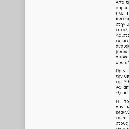
Από τ
συμμε
KKE ε
πνεύμ
στην ι
κατάλ
Αριστ
τα αι
αναρχ
βρισκ
αποκα
σοσια
Πριν κ
την υ
της Αθ
να απ
εξουσί
Η πολ
συντα
Ιωαννί
φόβο 
στους
έχασαν