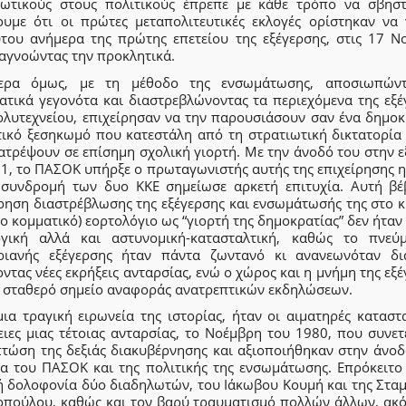
ιωτικούς στους πολιτικούς έπρεπε με κάθε τρόπο να σβηστ
ουμε ότι οι πρώτες μεταπολιτευτικές εκλογές ορίστηκαν να 
ύτου ανήμερα της πρώτης επετείου της εξέγερσης, στις 17 Ν
 αγνοώντας την προκλητικά.
ερα όμως, με τη μέθοδο της ενσωμάτωσης, αποσιωπών
ατικά γεγονότα και διαστρεβλώνοντας τα περιεχόμενα της εξέ
ολυτεχνείου, επιχείρησαν να την παρουσιάσουν σαν ένα δημοκ
τικό ξεσηκωμό που κατεστάλη από τη στρατιωτική δικτατορία 
ατρέψουν σε επίσημη σχολική γιορτή. Με την άνοδό του στην 
81, το ΠΑΣΟΚ υπήρξε ο πρωταγωνιστής αυτής της επιχείρησης η
 συνδρομή των δυο ΚΚΕ σημείωσε αρκετή επιτυχία. Αυτή βέ
ίρηση διαστρέβλωσης της εξέγερσης και ενσωμάτωσής της στο κ
το κομματικό) εορτολόγιο ως “γιορτή της δημοκρατίας” δεν ήτα
ογική αλλά και αστυνομική-κατασταλτική, καθώς το πνεύ
ριανής εξέγερσης ήταν πάντα ζωντανό κι ανανεωνόταν δι
ντας νέες εκρήξεις ανταρσίας, ενώ ο χώρος και η μνήμη της εξ
ν σταθερό σημείο αναφοράς ανατρεπτικών εκδηλώσεων.
ια τραγική ειρωνεία της ιστορίας, ήταν οι αιματηρές καταστ
ειες μιας τέτοιας ανταρσίας, το Νοέμβρη του 1980, που συνετ
πτώση της δεξιάς διακυβέρνησης και αξιοποιήθηκαν στην άνοδ
ία του ΠΑΣΟΚ και της πολιτικής της ενσωμάτωσης. Επρόκειτο 
ή δολοφονία δύο διαδηλωτών, του Ιάκωβου Κουμή και της Σταμ
οπούλου, καθώς και τον βαρύ τραυματισμό πολλών άλλων, ακό