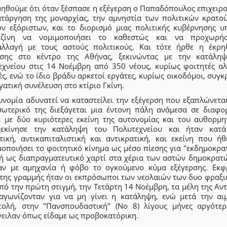
μηθούμε ότι όταν ξέσπασε η εξέγερση ο Παπαδόπουλος επιχειρο
ατάργηση της μοναρχίας, την αμνηστία των πολιτικών κρατο
ων εξόριστων, και το διορισμό μιας πολιτικής κυβέρνησης υ
ζίνη να νομιμοποιήσει το καθεστώς και να προχωρή
αλλαγή με τους αστούς πολιτικούς. Και τότε ήρθε η έκρη
ρσης στο κέντρο της Αθήνας, ξεκινώντας με την κατάλη
εχνείου στις 14 Νοέμβρη από 350 νέους, κυρίως φοιτητές αλ
ς, ενώ το ίδιο βράδυ αρκετοί εργάτες, κυρίως οικοδόμοι, συγ
γατική συνέλευση στο κτίριο Γκίνη.
υνομία αδυνατεί να καταστείλει την εξέγερση που εξαπλώνεται
σωτερικό της διεξάγεται μια έντονη πάλη ανάμεσα σε διαφορ
ς, με δύο κυριότερες εκείνη της αυτονομίας και του αυθορμη
εκίνησε την κατάληψη του Πολυτεχνείου και ήταν κατ
ρτική, αντικαπιταλιστική και αντικρατική, και εκείνη που ήθ
οποιήσει το φοιτητικό κίνημα ως μέσο πίεσης για "εκδημοκρα
ή ως διαπραγματευτικό χαρτί στα χέρια των αστών δημοκρατ
αν με αμηχανία ή φόβο το ογκούμενο κύμα εξέγερσης. Εκφ
 της γραμμής ήταν οι εκπρόσωποι των νεολαιών των δυο φραξι
πό την πρώτη στιγμή, την Τετάρτη 14 Νοέμβρη, τα μέλη της Αν
 αγωνίζονταν για να μη γίνει η κατάληψη, ενώ μετά την αι
τολή, στην "Πανσπουδαστική" (Νο 8) λίγους μήνες αργότερ
γειλαν όπως είδαμε ως προβοκατόρικη.