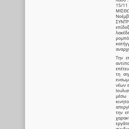
15/11
ΜΙΣΘΩ
Νοέμβ
ΣΥΝΤΡ
επίδο
λακέδ
ρομπό
κατήγ
αναρχ
Την ε
αντιπ
επέτει
τη ση
ενσωμ
νέων ε
Ιουλι
μέσω
κινητ
απεργ
την ε
χαρακτ
εργάτ
συνδι