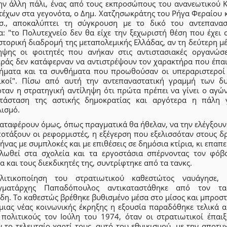
ην άλλη πάλι, ένας από τους εκπροσώπους του ανανεωτικού Κ
τέχων στα γεγονότα, ο Δημ. Χατζησωκράτης του Ρήγα Φεραίου κ
σ., αποκαλύπτει τη σύγκρουση με το δικό του αντεπανασ
α: "το Πολυτεχνείο δεν θα είχε την ξεχωριστή θέση που έχει 
στορική διαδρομή της μεταπολεμικής Ελλάδας, αν τη δεύτερη μ
ηψης οι φοιτητές που ανήκαν στις αντιστασιακές οργανώσε
εράς δεν κατάφερναν να αντιστρέψουν τον χαρακτήρα που έπαι
τήματα και τα συνθήματα που προωθούσαν οι υπεραριστεροί 
ικοί". Πίσω από αυτή την αντεπαναστατική γραμμή των δ
όταν η στρατηγική αντίληψη ότι πρώτα πρέπει να γίνει ο αγών
τάσταση της αστικής δημοκρατίας και αργότερα η πάλη 
λισμό.
αταφέρουν όμως, όπως πραγματικά θα ήθελαν, να την ελέγξουν
ποτάξουν οι ρεφορμιστές, η εξέγερση που εξελισσόταν στους δ
ήνας με συμπλοκές και με επιθέσεις σε δημόσια κτίρια, κι επαπ
λωθεί στα σχολεία και τα εργοστάσια σπέρνοντας τον φόβ
α και τους διεκδικητές της, συντρίφτηκε από τα τανκς.
ιτικοποίηση του στρατιωτικού καθεστώτος ναυάγησε,
γματάρχης Παπαδόπουλος αντικαταστάθηκε από τον τα
δη. Το καθεστώς βρέθηκε βυθισμένο μέσα στο μίσος και μπροσ
μιας νέας κοινωνικής έκρηξης η εξουσία παραδόθηκε τελικά α
 πολιτικούς τον Ιούλη του 1974, όταν οι στρατιωτικοί έπαιξ
 το τελευταίο χαρτί τους, αυτό του εθνικισμού, με την αποτυ