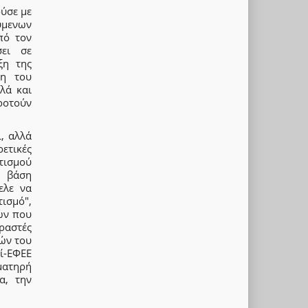
ύσε με
ύμενων
πό τον
σει σε
ξη της
ψη του
λά και
κροτούν
, αλλά
ετικές
τισμού
ά βάση
ελε να
τισμό",
ών που
ραστές
ών του
τί-ΕΦΕΕ
ματηρή
α, την