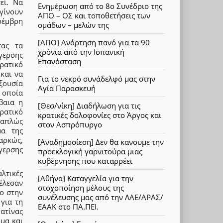
εί. Να
Ενημέρωση από το 8ο Συνέδριο της
γίνουν
ΑΠΟ – ΟΣ και τοποθετήσεις των
οέμβρη
ομάδων – μελών της
[ΑΠΟ] Ανάρτηση πανό για τα 90
τας τα
χρόνια από την Ισπανική
γερσης
Επανάσταση
ρατικό
και να
Για το νεκρό συνάδελφό μας στην
εξουσία
Αγία Παρασκευή
 οποία
βαια η
[Θεσ/νίκη] Διαδήλωση για τις
ρατικό
κρατικές δολοφονίες στο Άργος και
ν απλώς
στον Ασπρόπυργο
μα της
αρκώς,
[Αναδημοσίεση] Δεν θα κανουμε την
έγερσης
προεκλογική γαρνιτούρα μιας
κυβέρνησης που καταρρέει
αλτικές
[Αθήνα] Καταγγελία για την
έλεσαν
στοχοποίηση μέλους της
ο στην
συνέλευσης μας από την ΛΑΕ/ΑΡΑΣ/
για τη
ΕΑΑΚ στο ΠΑ.ΠΕΙ.
ατίνας
μα και