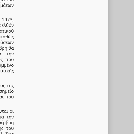
υμάτων
ο 1973,
ρελθόν
ατικού
 καθώς
ούσεων
βρη θα
ρά την
ύς που
αμμένο
υτικής
ος της
 σημείο
αι που
ται οι
ια την
οέμβρη
ης του
1. Στις