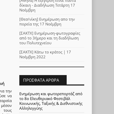
[Αθήνα] Η εξέγερση είναι πάντα
δίκαιη - Διαδήλωση Τετάρτη 17
Νοέμβρη
[Θεσ/νίκη] Ενημέρωση απο την
πορεία της 17 Νοέμβρη
[ΣΑΚΤΧ] Ενημέρωση-φωτογραφίες
από το 3ήμερο και τη διαδήλωση
του Πολυτεχνείου
[ΣΑΚΤΧ] Κάτω το κράτος | 17
Νοέμβρη 2022
ΠΡΌΣΦΑΤΑ ΆΡΘΡΑ
ανή
για την
Ενημέρωση και φωτορεπορτάζ από
ύσε να
το 8ο Ελευθεριακό Φεστιβάλ
αρσία
Κοινωνικής, Ταξικής & Διεθνιστικής
 μέσον
Αλληλεγγύης
ό τους