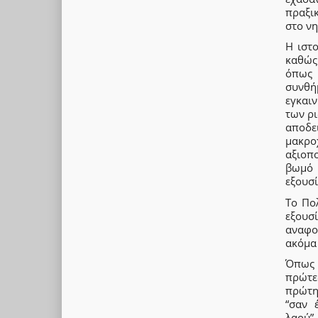
πραξι
στο νη
Η ιστο
καθώς
όπως 
συνθή
εγκαι
των ρ
αποδε
μακρο
αξιοπ
βωμό 
εξουσί
Tο Πο
εξουσί
αναφο
ακόμα 
Όπως 
πρώτε
πρώτη
“σαν 
λαού”.