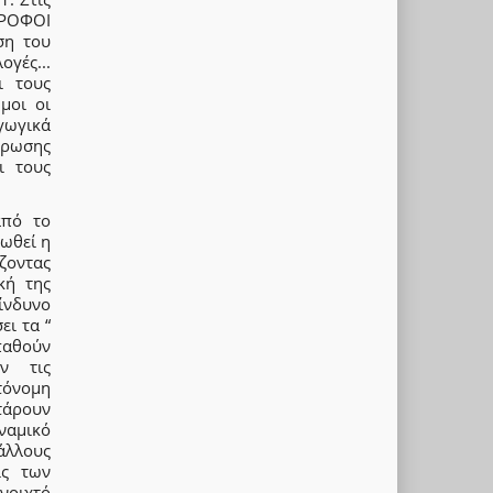
ΤΡΟΦΟΙ
ση του
γές...
ι τους
μοι οι
γωγικά
τρωσης
ι τους
από το
ωθεί η
άζοντας
κή της
ίνδυνο
ει τα “
παθούν
ν τις
τόνομη
τάρουν
ναμικό
 άλλους
ις των
νοιχτό