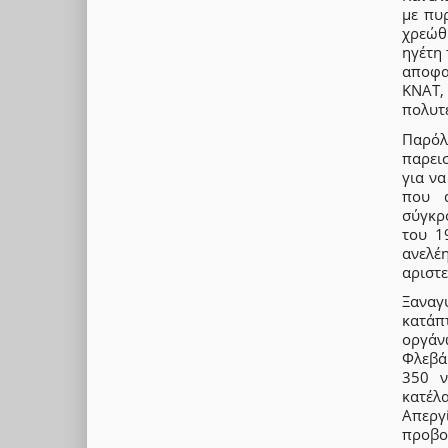
με πυ
χρεώθ
ηγέτη 
αποφα
ΚΝΑΤ,
πολυτε
Παρό
παρει
για να
που α
σύγκρ
του 1
ανελέη
αριστ
Ξαναγ
κατάπ
οργάν
Φλεβά
350 ν
κατέλ
Απεργ
προβοκ