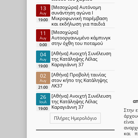
[Μεσοχώρα] Αυτόνομη
13
συνάντηση αγώνα Ι
Αυγ
Μικροφωνική παρέμβαση
19:00
και εκδήλωση για παιδιά
[Μεσοχώρα]
11
Αυτοοργανωμένο κάμπινγκ
Αυγ
στην όχθη του ποταμού
0:00
[Αθήνα] Ανοιχτή Συνέλευση
04
της Κατάληψης Λέλας
Αυγ
Καραγιάννη 37
19:00
[Αθήνα] Προβολή ταινίας
02
στον κήπο της Κατάληψης
Αυγ
ΛΚ37
21:00
[Αθήνα] Ανοιχτή Συνέλευση
26
απ
της Κατάληψης Λέλας
Ιουλ
Καραγιάννη 37
19:00
Στην ε
άρχου
Πλήρες Ημερολόγιο
είνα
αναρχ
και π