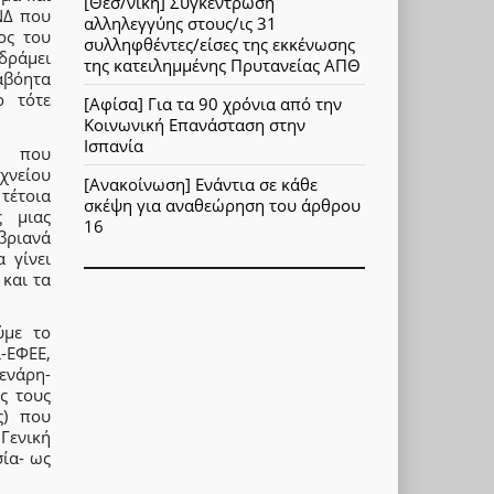
[Θεσ/νίκη] Συγκέντρωση
ΝΔ που
αλληλεγγύης στους/ις 31
ος του
συλληφθέντες/είσες της εκκένωσης
νδράμει
της κατειλημμένης Πρυτανείας ΑΠΘ
αβόητα
ο τότε
[Αφίσα] Για τα 90 χρόνια από την
Κοινωνική Επανάσταση στην
Ισπανία
ν που
χνείου
[Ανακοίνωση] Ενάντια σε κάθε
 τέτοια
σκέψη για αναθεώρηση του άρθρου
ς μιας
16
βριανά
 γίνει
 και τα
ύμε το
-ΕΦΕΕ,
ενάρη-
ς τους
ς) που
Γενική
ία- ως