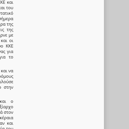
ΚΕ και
αι του
τατικό
σήμερα
έρα της
ις της
ρνε με
και οι
υο ΚΚΕ
ας για
για το
 και να
ρόμους
ειλούσε
ο στην
 και ο
ξίαρχο
τά στον
κέραια
αν και
χία του