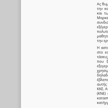
Ας θυ
την κ
και τ
Μαρκε
συνδι
εξέγε
πολυτ
μαθητέ
την ερ
Η αστ
στο ε
τάσει
που ξ
εξεγε
χρησιμ
δηλαδ
έβλεπ
αυτής
ΚΚΕ. Α
(ΚΝΕ)
κατασ
κατήγ