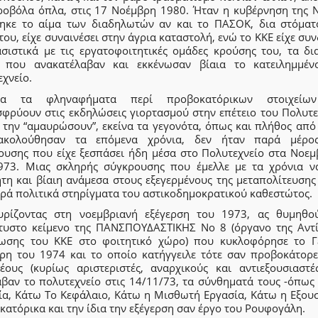
ροβόλα όπλα, στις 17 Νοέμβρη 1980. Ήταν η κυβέρνηση της 
ηκε το αίμα των διαδηλωτών αν και το ΠΑΣΟΚ, δια στόματ
του, είχε συναινέσει στην άγρια καταστολή, ενώ το ΚΚΕ είχε συ
σιστικά με τις εργατοφοιτητικές ομάδες κρούσης του, τα δι
 που ανακατέλαβαν και εκκένωσαν βίαια το κατειλημμέν
χνείο.
λα τα φληναφήματα περί προβοκατόρικων στοιχείω
σφρύουν στις εκδηλώσεις γιορτασμού στην επέτειο του Πολυτε
 την “αμαυρώσουν”, εκείνα τα γεγονότα, όπως και πλήθος από
κολούθησαν τα επόμενα χρόνια, δεν ήταν παρά μέρο
ουσης που είχε ξεσπάσει ήδη μέσα στο Πολυτεχνείο στα Νοεμ
973. Μιας σκληρής σύγκρουσης που έμελλε με τα χρόνια να
τη και βίαιη ανάμεσα στους εξεγερμένους της μεταπολίτευσης
ερά πολιτικά στηρίγματα του αστικοδημοκρατικού καθεστώτος.
υρίζοντας στη νοεμβριανή εξέγερση του 1973, ας θυμηθο
τυστο κείμενο της ΠΑΝΣΠΟΥΔΑΣΤΙΚΗΣ Νο 8 (όργανο της Αντί
ωσης του ΚΚΕ στο φοιτητικό χώρο) που κυκλοφόρησε το Γ
ρη του 1974 και το οποίο κατήγγειλε τότε σαν προβοκάτορε
έους (κυρίως αριστεριστές, αναρχικούς και αντιεξουσιαστέ
αβαν το πολυτεχνείο στις 14/11/73, τα σύνθηματά τους -όπως 
ία, Κάτω Το Κεφάλαιο, Κάτω η Μισθωτή Εργασία, Κάτω η Εξουσ
ατόρικα και την ίδια την εξέγερση σαν έργο του Ρουφογάλη.