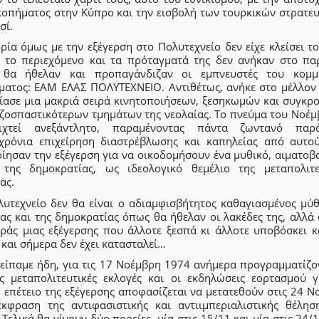
κοπήματος στην Κύπρο και την εισβολή των τουρκικών στρατε
σί.
ρία όμως με την εξέγερση στο Πολυτεχνείο δεν είχε κλείσει τ
 το περιεχόμενο και τα πρόταγματά της δεν ανήκαν στο πα
θα ήθελαν και προπαγάνδιζαν οι εμπνευστές του κομμ
ματος: ΕΑΜ ΕΛΑΣ ΠΟΛΥΤΕΧΝΕΙΟ. Αντιθέτως, ανήκε στο μέλλον
νίασε μια μακριά σειρά κινητοποιήσεων, ξεσηκωμών και συγκρ
ιζοσπαστικότερων τμημάτων της νεολαίας. Το πνεύμα του Νοέμ
ιχτεί ανεξάντλητο, παραμένοντας πάντα ζωντανό πα
χρόνια επιχείρηση διαστρέβλωσης και καπηλείας από αυτο
οίησαν την εξέγερση για να οικοδομήσουν ένα μυθικό, αιματοβ
της δημοκρατίας, ως ιδεολογικό θεμέλιο της μεταπολιτε
ας.
λυτεχνείο δεν θα είναι ο αδιαμφισβήτητος καθαγιασμένος μύθ
ας και της δημοκρατίας όπως θα ήθελαν οι λακέδες της, αλλά
ράς μιας εξέγερσης που άλλοτε ξεσπά κι άλλοτε υποβόσκει κ
και σήμερα δεν έχει κατασταλεί…
είπαμε ήδη, για τις 17 Νοέμβρη 1974 ανήμερα προγραμματίζον
ς μεταπολιτευτικές εκλογές και οι εκδηλώσεις εορτασμού γ
 επέτειο της εξέγερσης αποφασίζεται να μετατεθούν στις 24 Ν
έκφραση της αντιφασιστικής και αντιιμπεριαλιστικής θέλησ
 Τελικά θα γίνουν δύο πορείες, μία στις 15/11 και μία στις 24/1