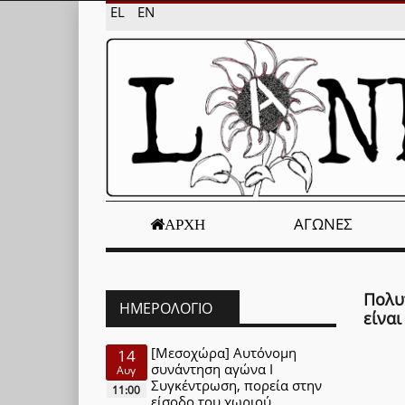
EL
EN
ΑΓΏΝΕΣ
ΑΡΧΉ
Πολυ
ΗΜΕΡΟΛΌΓΙΟ
είνα
[Μεσοχώρα] Αυτόνομη
14
συνάντηση αγώνα Ι
Αυγ
Συγκέντρωση, πορεία στην
11:00
είσοδο του χωριού