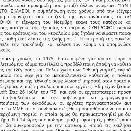
 κυκλοφορεί προκήρυξη που μεταξύ άλλων αναφέρει: “ΣΥΝ
ΤΟΙ ΣΚΛΑΒΟΙ, η συμπλήρωση ενός χρόνου από την εξέγερ
ρη σφραγίζεται από το ζενίθ της αντεπανάστασης, τις εκλο
ΟΦΟΙ, η εξέγερση του Νοέμβρη έκανε τους κατόχους κα
ξους κατόχους της εξουσίας να τρέμουν. ΣΥΝΤΡΟΦΟΙ, σύσσω
ες του κράτους και του κεφαλαίου μας ζητάνε να είμαστε παρα
τ, παθητικοί δέκτες της ζωής μας...”. Η επιτροπή της συγκέν
γειλε την προκήρυξη και κάλεσε τον κόσμο να απομονώσε
ικούς.
πόμενη χρονιά, το 1975, διατυπωμένη για πρώτη φορά 
ολιτευόμενο κόμμα του ΠΑΣΟΚ, προβάλλεται η άποψη να καθιερ
ος της εξέγερσης του Πολυτεχνείου ως “εθνική γιορτή”, εκφρ
μασία που είχε για το μεταπολιτευτικό καθεστώς η πολιτι
άτωσης και της “εθνικής συμφιλίωσης” μπροστά στον ορατό κ
ξεγέρσεων από τη νεολαία και τους εργάτες. Ήδη είχαν ξεσπάσ
ανά”: Στις 26 Ιούλη του ’75, και ενώ οι εργατοπατέρες προσ
 διαβουλεύσεων με την κυβέρνηση να χειραγωγήσου
οποιήσεις των οικοδόμων, οι εργάτες πραγματοποιούν αυ
ία. Τα ΜΜΕ και οι συνδικαλιστές θα προσπαθήσουν να σαμπο
περχόμενη πορεία, η οποία όμως θα πραγματοποιηθεί με δυ
ήρα. Επί 14 ώρες οι οικοδόμοι μαζί με φοιτητές, μαθητές και
ες θα συγκρουστούν με την αστυνομία -παρά τις εκκλήσε
καλιστών- στο κέντρο της Αθήνας, μετατρέποντάς το σε ένα α