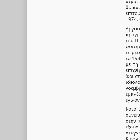
στρατ
θυμίσ
επιτο
1974,
Αργότ
πραγμ
του Π
φοιτη
τη μετ
το 19
με τη
επιχε
(και σ
ιδεολ
νοεμβ
εμπνέο
έγινα
Κατά μ
συνέπ
στην 
εξουσ
στυγν
Κανελ