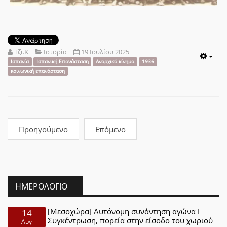
Τζι.Κ
Ιστορία
19 Ιουλίου 2025
Emp
Ισπανία
Ισπανική Επανάσταση
Αναρχικό κίνημα
1936
κοινωνική επανάσταση
Προηγούμενο
Επόμενο
ΗΜΕΡΟΛΌΓΙΟ
[Μεσοχώρα] Αυτόνομη συνάντηση αγώνα Ι
14
Συγκέντρωση, πορεία στην είσοδο του χωριού
Αυγ