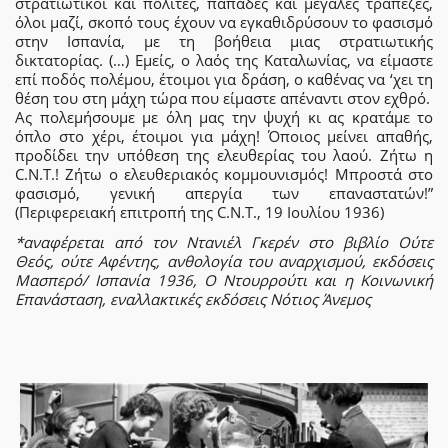
στρατιωτικοί και πολίτες, παπάδες και μεγάλες τράπεζες,
όλοι μαζί, σκοπό τους έχουν να εγκαθιδρύσουν το φασισμό
στην Ισπανία, με τη βοήθεια μιας στρατιωτικής
δικτατορίας. (…) Εμείς, ο λαός της Καταλωνίας, να είμαστε
επί ποδός πολέμου, έτοιμοι για δράση, ο καθένας να ‘χει τη
θέση του στη μάχη τώρα που είμαστε απέναντι στον εχθρό.
Ας πολεμήσουμε με όλη μας την ψυχή κι ας κρατάμε το
όπλο στο χέρι, έτοιμοι για μάχη! Όποιος μείνει απαθής,
προδίδει την υπόθεση της ελευθερίας του λαού. Ζήτω η
C.N.T.! Ζήτω ο ελευθεριακός κομμουνισμός! Μπροστά στο
φασισμό, γενική απεργία των επαναστατών!”
(Περιφερειακή επιτροπή της C.N.T., 19 Ιουλίου 1936)
*αναφέρεται από τον Ντανιέλ Γκερέν στο βιβλίο Ούτε
Θεός, ούτε Αφέντης, ανθολογία του αναρχισμού, εκδόσεις
Μασπερό/ Ισπανία 1936, Ο Ντουρρούτι και η Κοινωνική
Επανάσταση, εναλλακτικές εκδόσεις Νότιος Άνεμος