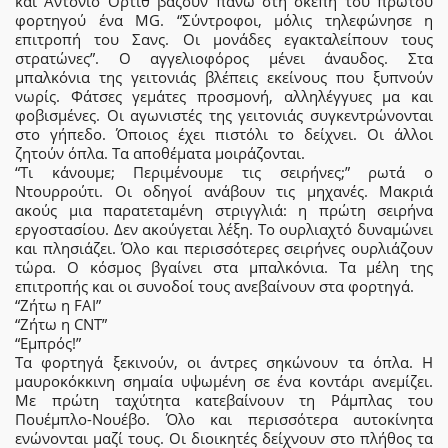
και Αντόνιο Ορτίθ βάζουν πάνω στη σκεπή του πρώτου
φορτηγού ένα MG. “Σύντροφοι, μόλις τηλεφώνησε η
επιτροπή του Σανς. Οι μονάδες εγακταλείπουν τους
στρατώνες”. Ο αγγελιοφόρος μένει άναυδος. Στα
μπαλκόνια της γειτονιάς βλέπεις εκείνους που ξυπνούν
νωρίς. Φάτσες γεμάτες προσμονή, αλληλέγγυες μα και
φοβισμένες. Οι αγωνιστές της γειτονιάς συγκεντρώνονται
στο γήπεδο. Όποιος έχει πιστόλι το δείχνει. Οι άλλοι
ζητούν όπλα. Τα αποθέματα μοιράζονται.
“Τι κάνουμε; Περιμένουμε τις σειρήνες;” ρωτά ο
Ντουρρούτι. Οι οδηγοί ανάβουν τις μηχανές. Μακριά
ακούς μια παρατεταμένη στριγγλιά: η πρώτη σειρήνα
εργοστασίου. Δεν ακούγεται λέξη. Το ουρλιαχτό δυναμώνει
και πλησιάζει. Όλο και περισσότερες σειρήνες ουρλιάζουν
τώρα. Ο κόσμος βγαίνει στα μπαλκόνια. Τα μέλη της
επιτροπής και οι συνοδοί τους ανεβαίνουν στα φορτηγά.
“Ζήτω η FAI”
“Ζήτω η CNT”
“Εμπρός!”
Τα φορτηγά ξεκινούν, οι άντρες σηκώνουν τα όπλα. Η
μαυροκόκκινη σημαία υψωμένη σε ένα κοντάρι ανεμίζει.
Με πρώτη ταχύτητα κατεβαίνουν τη Ράμπλας του
Πουέμπλο-Νουέβο. Όλο και περισσότερα αυτοκίνητα
ενώνονται μαζί τους. Οι διοικητές δείχνουν στο πλήθος τα