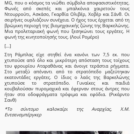
MG, που ο κόσμος τα νιώθει σύμβολα αποφασιστικότητας.
Φωνές από σκεπές και μπαλκόνια χαιρετούν τους
Ντουρρούτι, Ασκάσο, Γκαρθία Ολιβέρ, Χοβέρ και Σάνθ. Οι
σειρήνες ουρλιάζουν συνέχεια. Ο ήχος τους έρχεται από τη
βρώμικη περιοχή της βιομηχανικής ζώνης της Βαρκελώνης.
Μια προλεταριακή φωνή που ξεσηκώνει τους εργάτες. Η
φωνή της κινητοποίησής τους. (Λουί Ρομέρο)
[…]
Στη Ράμπλας είχε στηθεί ένα κανόνι των 7,5 εκ. που
χτυπούσε από όλο και μικρότερη απόσταση τους τοίχους
του φρουρίου Αταραθάνας και άνοιγε τεράστια ρήγματα.
Στο μεταξύ απέναντι από το στρατόπεδο μαζεύτηκαν
εκατοντάδες εργάτες. Ο ίδιος ο λαός της Βαρκελώνης
χτυπούσε το στρατόπεδο. Γυναίκες και παιδιά
κουβαλούσαν πυρομαχικά και έφερναν στους άντρες που
ήταν στα οδοφράγματα τρόφιμα και εφόδια. (Ρικάρντο
Σανθ)
*Το σύντομο καλοκαίρι της Αναρχίας, Χ.Μ.
Εντσενσμπέργκερ