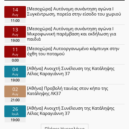
[Μεσοχώρα] Αυτόνομη συνάντηση αγώνα Ι
14
Συγκέντρωση, πορεία στην είσοδο του χωριού
Αυγ
11:00
[Μεσοχώρα] Αυτόνομη συνάντηση αγώνα Ι
13
Μικροφωνική παρέμβαση και εκδήλωση για
Αυγ
παιδιά
19:00
[Μεσοχώρα] Αυτοοργανωμένο κάμπινγκ στην
11
όχθη του ποταμού
Αυγ
0:00
[Αθήνα] Ανοιχτή Συνέλευση της Κατάληψης
04
Λέλας Καραγιάννη 37
Αυγ
19:00
[Αθήνα] Προβολή ταινίας στον κήπο της
02
Κατάληψης ΛΚ37
Αυγ
21:00
[Αθήνα] Ανοιχτή Συνέλευση της Κατάληψης
26
Λέλας Καραγιάννη 37
Ιουλ
19:00
Πλήρες Ημερολόγιο