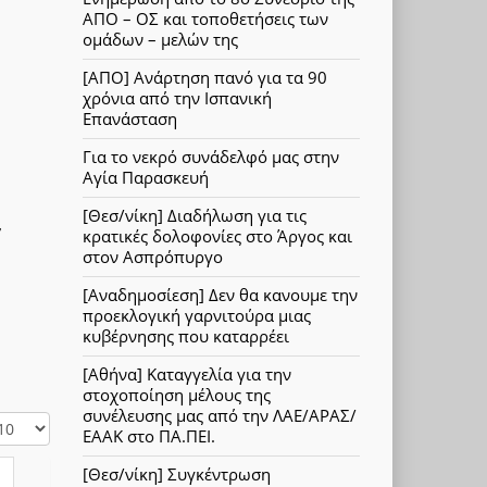
ΑΠΟ – ΟΣ και τοποθετήσεις των
ομάδων – μελών της
[ΑΠΟ] Ανάρτηση πανό για τα 90
χρόνια από την Ισπανική
Επανάσταση
Για το νεκρό συνάδελφό μας στην
Αγία Παρασκευή
[Θεσ/νίκη] Διαδήλωση για τις
7
κρατικές δολοφονίες στο Άργος και
στον Ασπρόπυργο
[Αναδημοσίεση] Δεν θα κανουμε την
προεκλογική γαρνιτούρα μιας
κυβέρνησης που καταρρέει
[Αθήνα] Καταγγελία για την
στοχοποίηση μέλους της
συνέλευσης μας από την ΛΑΕ/ΑΡΑΣ/
ΕΑΑΚ στο ΠΑ.ΠΕΙ.
[Θεσ/νίκη] Συγκέντρωση