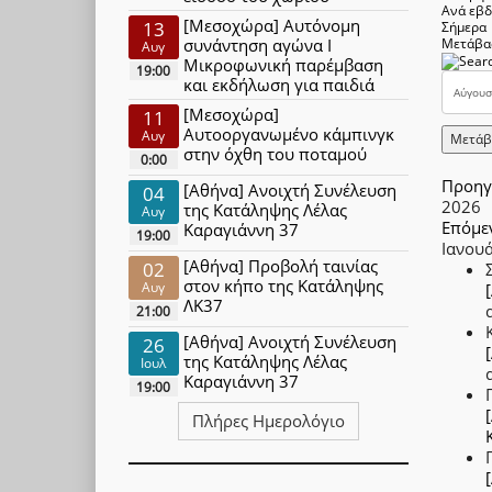
Ανά εβ
[Μεσοχώρα] Αυτόνομη
13
Σήμερα
συνάντηση αγώνα Ι
Μετάβα
Αυγ
Μικροφωνική παρέμβαση
19:00
και εκδήλωση για παιδιά
[Μεσοχώρα]
11
Αυτοοργανωμένο κάμπινγκ
Αυγ
Μετάβ
στην όχθη του ποταμού
0:00
Προηγ
[Αθήνα] Ανοιχτή Συνέλευση
04
2026
της Κατάληψης Λέλας
Αυγ
Επόμε
Καραγιάννη 37
19:00
Ιανου
[Αθήνα] Προβολή ταινίας
02
στον κήπο της Κατάληψης
Αυγ
ΛΚ37
21:00
[Αθήνα] Ανοιχτή Συνέλευση
26
της Κατάληψης Λέλας
Ιουλ
Καραγιάννη 37
19:00
Πλήρες Ημερολόγιο