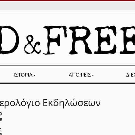
ΙΣΤΟΡΊΑ
ΑΠΌΨΕΙΣ
ΔΙ
ερολόγιο Εκδηλώσεων
ς
να