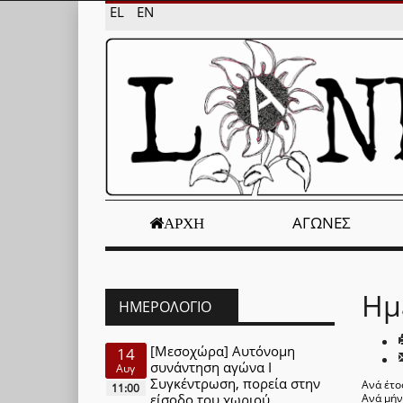
EL
EN
ΑΓΏΝΕΣ
ΑΡΧΉ
Ημ
ΗΜΕΡΟΛΌΓΙΟ
[Μεσοχώρα] Αυτόνομη
14
συνάντηση αγώνα Ι
Αυγ
Συγκέντρωση, πορεία στην
Ανά έτο
11:00
είσοδο του χωριού
Ανά μή