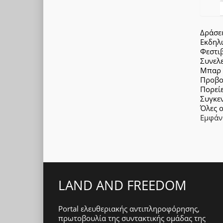
Δράσε
Εκδηλ
Φεστι
Συνελ
Μπαρ
Προβο
Πορεί
Συγκε
Όλες ο
Εμφάν
LAND AND FREEDOM
Portal ελευθεριακής αντιπληροφόρησης,
πρωτοβουλία της συντακτικής ομάδας της