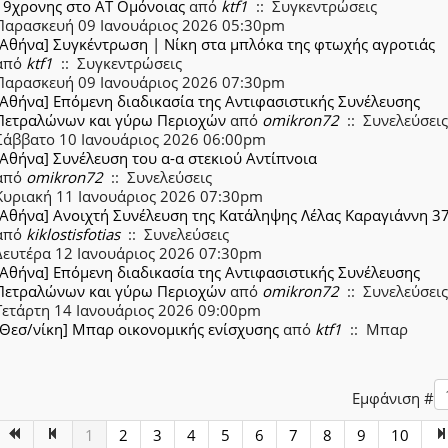
19χρονης στο ΑΤ Ομόνοιας
από
ktf1
:: Συγκεντρώσεις
Παρασκευή 09 Ιανουάριος 2026 05:30pm
[Αθήνα] Συγκέντρωση | Νίκη στα μπλόκα της φτωχής αγροτιάς
από
ktf1
:: Συγκεντρώσεις
Παρασκευή 09 Ιανουάριος 2026 07:30pm
[Αθήνα] Επόμενη διαδικασία της Αντιφασιστικής Συνέλευσης
Πετραλώνων και γύρω Περιοχών
από
omikron72
:: Συνελεύσεις
Σάββατο 10 Ιανουάριος 2026 06:00pm
[Αθήνα] Συνέλευση του α-α στεκιού Αντίπνοια
από
omikron72
:: Συνελεύσεις
Κυριακή 11 Ιανουάριος 2026 07:30pm
[Αθήνα] Ανοιχτή Συνέλευση της Κατάληψης Λέλας Καραγιάννη 3
από
kiklostisfotias
:: Συνελεύσεις
Δευτέρα 12 Ιανουάριος 2026 07:30pm
[Αθήνα] Επόμενη διαδικασία της Αντιφασιστικής Συνέλευσης
Πετραλώνων και γύρω Περιοχών
από
omikron72
:: Συνελεύσεις
Τετάρτη 14 Ιανουάριος 2026 09:00pm
[Θεσ/νίκη] Μπαρ οικονομικής ενίσχυσης
από
ktf1
:: Μπαρ
ion List Limit
Εμφάνιση #
1
2
3
4
5
6
7
8
9
10