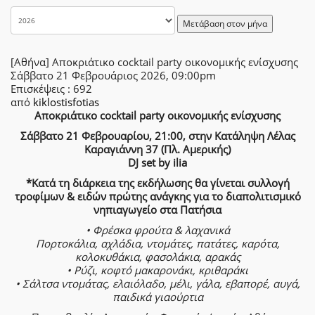
Μετάβαση στον μήνα
[Αθήνα] Αποκριάτικο cocktail party οικονομικής ενίσχυσης
Σάββατο 21 Φεβρουάριος 2026, 09:00pm
Επισκέψεις
: 692
από
kiklostisfotias
Αποκριάτικο cocktail party οικονομικής ενίσχυσης
Σάββατο 21 Φεβρουαρίου, 21:00, στην Κατάληψη Λέλας
Καραγιάννη 37 (Πλ. Αμερικής)
DJ set by ilia
*Κατά τη διάρκεια της εκδήλωσης θα γίνεται συλλογή
τροφίμων & ειδών πρώτης ανάγκης για το διαπολιτισμικό
νηπιαγωγείο στα Πατήσια
• Φρέσκα φρούτα & λαχανικά
Πορτοκάλια, αχλάδια, ντομάτες, πατάτες, καρότα,
κολοκυθάκια, φασολάκια, αρακάς
• Ρύζι, κοφτό μακαρονάκι, κριθαράκι
• Σάλτσα ντομάτας, ελαιόλαδο, μέλι, γάλα, εβαπορέ, αυγά,
παιδικά γιαούρτια