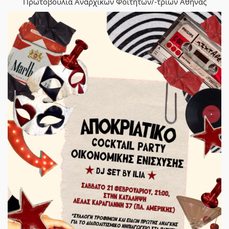
Πρωτοβουλία Αναρχικών Φοιτητών/-τριών Αθήνας