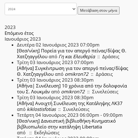
Μετάβαση στον μήνα
2023
Επόμενο έτος
Ιανουάριος 2023
Δευτέρα 02 Ιανουάριος 2023 07:00pm
[Θεσ/νίκη] Πορεία για τον απεργό πείνας/δίψας Θ.
Χατζηαγγέλου
από
Γη και Ελευθερία
:: Δράσεις
Τρίτη 03 Ιανουάριος 2023 07:00pm
[Αθήνα] Συγκέντρωση για τον απεργό πείνας/δίψας
Θ. Χατζηαγγέλου
από
omikron72
:: Δράσεις
Τρίτη 03 Ιανουάριος 2023 08:30pm
[Αθήνα| Συνέλευση] 10 χρόνια από την δολοφονία
του Σ. Λουκμάν
από
omikron72
:: Συνελεύσεις
Τρίτη 03 Ιανουάριος 2023 08:30pm
[Αθήνα] Ανοιχτή Συνέλευση της Κατάληψης ΛΚ37
από
kiklostisfotias
:: Συνελεύσεις
Τετάρτη 04 Ιανουάριος 2023 06:00pm - 09:00pm
[Θεσ/νικη] Δανειστική βιβλιοθήκη-Κινηματικό
βιβλιοπωλείο στην κατάληψη Libertatia
από
:: Εκδηλώσεις