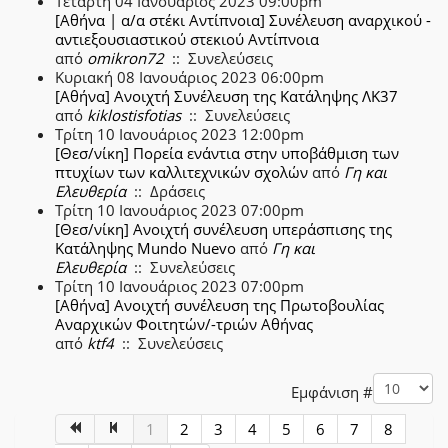
Τετάρτη 04 Ιανουάριος 2023 09:00pm
[Αθήνα | α/α στέκι Αντίπνοια] Συνέλευση αναρχικού -
αντιεξουσιαστικού στεκιού Αντίπνοια
από
omikron72
:: Συνελεύσεις
Κυριακή 08 Ιανουάριος 2023 06:00pm
[Αθήνα] Ανοιχτή Συνέλευση της Κατάληψης ΛΚ37
από
kiklostisfotias
:: Συνελεύσεις
Τρίτη 10 Ιανουάριος 2023 12:00pm
[Θεσ/νίκη] Πορεία ενάντια στην υποβάθμιση των
πτυχίων των καλλιτεχνικών σχολών
από
Γη και
Ελευθερία
:: Δράσεις
Τρίτη 10 Ιανουάριος 2023 07:00pm
[Θεσ/νίκη] Ανοιχτή συνέλευση υπεράσπισης της
Κατάληψης Mundo Nuevo
από
Γη και
Ελευθερία
:: Συνελεύσεις
Τρίτη 10 Ιανουάριος 2023 07:00pm
[Αθήνα] Ανοιχτή συνέλευση της Πρωτοβουλίας
Αναρχικών Φοιτητών/-τριών Αθήνας
από
ktf4
:: Συνελεύσεις
Pagination List Limit
Εμφάνιση #
1
2
3
4
5
6
7
8