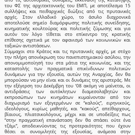
του ΦΣ της αρχιτεκτονικής του ΕΜΠ, με αποτέλεσμα 15
συλλήψεις και πειθαρχικές διώξεις από τις πρυτανικές
αρχές. Στον ελλαδικό χώρο, το άσυλο διαχρονικά
αποτελούσε σημείο διαμόρφωσης πολιτικής συνείδησης,
κινηματικής κουλτούρας και πολιτικής ζύμωσης και για
αυτόν τον λόγο τίθεται στο επίκεντρο της κρατικής
επίθεσης σχετικά με τον αφανισμό των κοινωνικών και
ταξικών αντιστάσεων.
Σύμμαχοι στο Κράτος και τις πρυτανικές αρχές, με στόχο
την πλήρη απονέκρωση του πανεπιστημιακού ασύλου, την
απονομιμοποίησή του στα μάτια της κοινωνίας, και της
καταστολής των πραγματικά επικίνδυνων πολιτικών
δυνάμεων για την εξουσία, αυτών της Αναρχίας, δεν θα
μπορούσαν να μην είναι και οι δυνάμεις της αριστεράς. Με
την εξέγερση του Δεκέμβρη του ‘08 ακόμη να μαίνεται, οι
αντιδράσεις των αυτόκλητων διαμεσολαβητών και
εκπροσώπων των κινημάτων κυμαίνονταν από τον
διαχωρισμό των εξεγερμένων σε “καλούς”, ειρηνικούς,
ιδεολόγους, κυρίως μαθητές, και “κακούς”, απείθαρχους,
βίαιους, πλιατσικολόγους, μέχρι και σε υποδείξεις πως
“στην πραγματική επανάσταση δεν θα σπάσει ούτε ένα
τζάμι”, αποδεικνύοντας τις προτεραιότητες που έχουν
θέσει οι συνομιλητές της εξουσίας, ανάμεσα στην