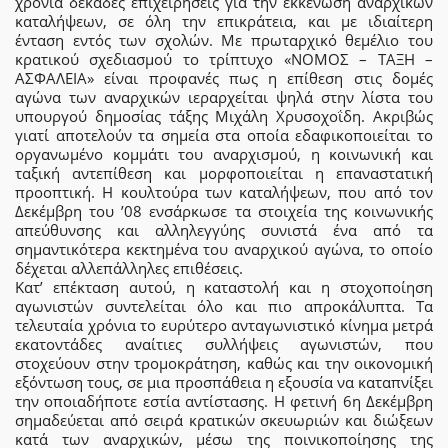
χρόνια δεκάδες επιχειρήσεις για την εκκένωση αναρχικών
καταλήψεων, σε όλη την επικράτεια, και με ιδιαίτερη
ένταση εντός των σχολών. Με πρωταρχικό θεμέλιο του
κρατικού σχεδιασμού το τρίπτυχο «ΝΟΜΟΣ – ΤΑΞΗ –
ΑΣΦΑΛΕΙΑ» είναι προφανές πως η επίθεση στις δομές
αγώνα των αναρχικών ιεραρχείται ψηλά στην λίστα του
υπουργού δημοσίας τάξης Μιχάλη Χρυσοχοΐδη. Ακριβώς
γιατί αποτελούν τα σημεία στα οποία εδαφικοποιείται το
οργανωμένο κομμάτι του αναρχισμού, η κοινωνική και
ταξική αντεπίθεση και μορφοποιείται η επαναστατική
προοπτική. Η κουλτούρα των καταλήψεων, που από τον
Δεκέμβρη του ’08 ενσάρκωσε τα στοιχεία της κοινωνικής
απεύθυνσης και αλληλεγγύης συνιστά ένα από τα
σημαντικότερα κεκτημένα του αναρχικού αγώνα, το οποίο
δέχεται αλλεπάλληλες επιθέσεις.
Κατ’ επέκταση αυτού, η καταστολή και η στοχοποίηση
αγωνιστών συντελείται όλο και πιο απροκάλυπτα. Τα
τελευταία χρόνια το ευρύτερο ανταγωνιστικό κίνημα μετρά
εκατοντάδες αναίτιες συλλήψεις αγωνιστών, που
στοχεύουν στην τρομοκράτηση, καθώς και την οικονομική
εξόντωση τους, σε μια προσπάθεια η εξουσία να καταπνίξει
την οποιαδήποτε εστία αντίστασης. Η φετινή 6η Δεκέμβρη
σημαδεύεται από σειρά κρατικών σκευωριών και διώξεων
κατά των αναρχικών, μέσω της ποινικοποίησης της