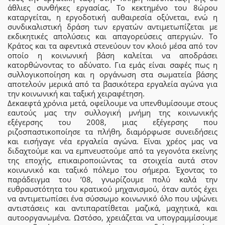
άθλιες συνθήκες εργασίας. Το κεκτημένο του 8ώρου
καταργείται, η εργοδοτική αυθαιρεσία οξύνεται, ενώ η
συνδικαλιστική δράση των εργατών αντιμετωπίζεται με
εκδικητικές απολύσεις και απαγορεύσεις απεργιών. Το
Κράτος και τα αφεντικά στενεύουν τον κλοιό μέσα από τον
οποίο η κοινωνική βάση καλείται να αποδράσει
κατορθώνοντας το αδύνατο. Για εμάς είναι σαφές πως η
συλλογικοποίηση και η οργάνωση στα σωματεία βάσης
αποτελούν μερικά από τα βασικότερα εργαλεία αγώνα για
την κοινωνική και ταξική χειραφέτηση.
Δεκαεφτά χρόνια μετά, οφείλουμε να υπενθυμίσουμε στους
εαυτούς μας την συλλογική μνήμη της κοινωνικής
εξέγερσης του 2008, μιας εξέγερσης που
ριζοσπαστικοποίησε τα πλήθη, διαμόρφωσε συνειδήσεις
και εισήγαγε νέα εργαλεία αγώνα. Είναι χρέος μας να
διδαχτούμε και να εμπνευστούμε από τα γεγονότα εκείνης
της εποχής, επικαιροποιώντας τα στοιχεία αυτά στον
κοινωνικό και ταξικό πόλεμο του σήμερα. Έχοντας το
παράδειγμα του ’08, γνωρίζουμε πολύ καλά την
ευθραυστότητα του κρατικού μηχανισμού, όταν αυτός έχει
να αντιμετωπίσει ένα σύσσωμο κοινωνικό όλο που υψώνει
αντιστάσεις και αντιπαρατίθεται μαζικά, μαχητικά, και
αυτοοργανωμένα. Ωστόσο, χρειάζεται να υπογραμμίσουμε