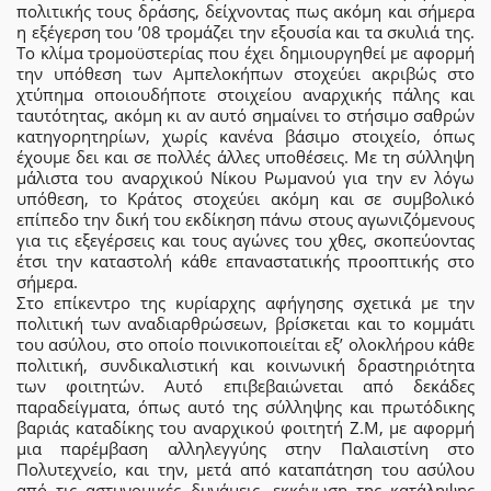
πολιτικής τους δράσης, δείχνοντας πως ακόμη και σήμερα
η εξέγερση του ’08 τρομάζει την εξουσία και τα σκυλιά της.
Το κλίμα τρομοϋστερίας που έχει δημιουργηθεί με αφορμή
την υπόθεση των Αμπελοκήπων στοχεύει ακριβώς στο
χτύπημα οποιουδήποτε στοιχείου αναρχικής πάλης και
ταυτότητας, ακόμη κι αν αυτό σημαίνει το στήσιμο σαθρών
κατηγορητηρίων, χωρίς κανένα βάσιμο στοιχείο, όπως
έχουμε δει και σε πολλές άλλες υποθέσεις. Με τη σύλληψη
μάλιστα του αναρχικού Νίκου Ρωμανού για την εν λόγω
υπόθεση, το Κράτος στοχεύει ακόμη και σε συμβολικό
επίπεδο την δική του εκδίκηση πάνω στους αγωνιζόμενους
για τις εξεγέρσεις και τους αγώνες του χθες, σκοπεύοντας
έτσι την καταστολή κάθε επαναστατικής προοπτικής στο
σήμερα.
Στο επίκεντρο της κυρίαρχης αφήγησης σχετικά με την
πολιτική των αναδιαρθρώσεων, βρίσκεται και το κομμάτι
του ασύλου, στο οποίο ποινικοποιείται εξ’ ολοκλήρου κάθε
πολιτική, συνδικαλιστική και κοινωνική δραστηριότητα
των φοιτητών. Αυτό επιβεβαιώνεται από δεκάδες
παραδείγματα, όπως αυτό της σύλληψης και πρωτόδικης
βαριάς καταδίκης του αναρχικού φοιτητή Ζ.Μ, με αφορμή
μια παρέμβαση αλληλεγγύης στην Παλαιστίνη στο
Πολυτεχνείο, και την, μετά από καταπάτηση του ασύλου
από τις αστυνομικές δυνάμεις, εκκένωση της κατάληψης