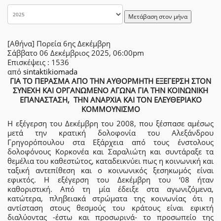
Μετάβαση στον μήνα
[Αθήνα] Πορεία 6ης Δεκέμβρη
Σάββατο 06 Δεκέμβριος 2025, 06:00pm
Επισκέψεις
: 1536
από
sintaktikiomada
ΓΙΑ ΤΟ ΠΕΡΑΣΜΑ ΑΠΟ ΤΗΝ ΑΥΘΟΡΜΗΤΗ ΕΞΕΓΕΡΣΗ ΣΤΟΝ
ΣΥΝΕΧΗ ΚΑΙ ΟΡΓΑΝΩΜΕΝΟ ΑΓΩΝΑ ΓΙΑ ΤΗΝ ΚΟΙΝΩΝΙΚΗ
ΕΠΑΝΑΣΤΑΣΗ,
ΤΗΝ ΑΝΑΡΧΙΑ ΚΑΙ ΤΟΝ ΕΛΕΥΘΕΡΙΑΚΟ
ΚΟΜΜΟΥΝΙΣΜΟ
Η εξέγερση του Δεκέμβρη του 2008, που ξέσπασε αμέσως
μετά την κρατική δολοφονία του Αλεξάνδρου
Γρηγορόπουλου στα Εξάρχεια από τους ένστολους
δολοφόνους Κορκονέα και Σαραλιώτη και συντάραξε τα
θεμέλια του καθεστώτος, καταδεικνύει πως η κοινωνική και
ταξική αντεπίθεση και ο κοινωνικός ξεσηκωμός είναι
εφικτός. Η εξέγερση του Δεκέμβρη του ‘08 ήταν
καθοριστική. Από τη μία έδειξε στα αγωνιζόμενα,
κατώτερα, πληβειακά στρώματα της κοινωνίας ότι η
αντίσταση στους θεσμούς του κράτους είναι εφικτή
διαλύοντας -έστω και προσωρινά- το προσωπείο της