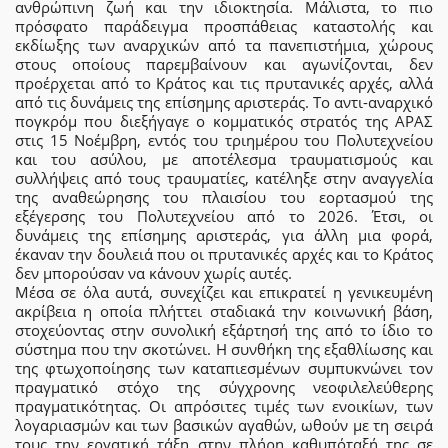
ανθρώπινη ζωή και την ιδιοκτησία. Μάλιστα, το πιο
πρόσφατο παράδειγμα προσπάθειας καταστολής και
εκδίωξης των αναρχικών από τα πανεπιστήμια, χώρους
στους οποίους παρεμβαίνουν και αγωνίζονται, δεν
προέρχεται από το Κράτος και τις πρυτανικές αρχές, αλλά
από τις δυνάμεις της επίσημης αριστεράς. Το αντι-αναρχικό
πογκρόμ που διεξήγαγε ο κομματικός στρατός της ΑΡΑΣ
στις 15 Νοέμβρη, εντός του τριημέρου του Πολυτεχνείου
και του ασύλου, με αποτέλεσμα τραυματισμούς και
συλλήψεις από τους τραυματίες, κατέληξε στην αναγγελία
της αναθεώρησης του πλαισίου του εορτασμού της
εξέγερσης του Πολυτεχνείου από το 2026. Έτσι, οι
δυνάμεις της επίσημης αριστεράς, για άλλη μια φορά,
έκαναν την δουλειά που οι πρυτανικές αρχές και το Κράτος
δεν μπορούσαν να κάνουν χωρίς αυτές.
Μέσα σε όλα αυτά, συνεχίζει και επικρατεί η γενικευμένη
ακρίβεια η οποία πλήττει σταδιακά την κοινωνική βάση,
στοχεύοντας στην συνολική εξάρτησή της από το ίδιο το
σύστημα που την σκοτώνει. Η συνθήκη της εξαθλίωσης και
της φτωχοποίησης των καταπιεσμένων συμπυκνώνει τον
πραγματικό στόχο της σύγχρονης νεοφιλελεύθερης
πραγματικότητας. Οι απρόσιτες τιμές των ενοικίων, των
λογαριασμών και των βασικών αγαθών, ωθούν με τη σειρά
τους την εργατική τάξη στην πλήρη καθυπόταξή της σε