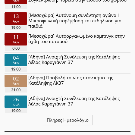
Αυγ
11:00
[Μεσοχώρα] Αυτόνομη συνάντηση αγώνα Ι
13
Μικροφωνική παρέμβαση και εκδήλωση για
Αυγ
παιδιά
19:00
[Μεσοχώρα] Αυτοοργανωμένο κάμπινγκ στην
11
όχθη του ποταμού
Αυγ
0:00
[Αθήνα] Ανοιχτή Συνέλευση της Κατάληψης
04
Λέλας Καραγιάννη 37
Αυγ
19:00
[Αθήνα] Προβολή ταινίας στον κήπο της
02
Κατάληψης ΛΚ37
Αυγ
21:00
[Αθήνα] Ανοιχτή Συνέλευση της Κατάληψης
26
Λέλας Καραγιάννη 37
Ιουλ
19:00
Πλήρες Ημερολόγιο