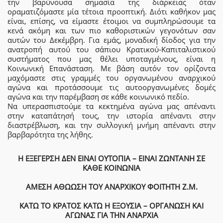
την βαρύνουσα σημασία της διάρκειας όταν
οραματιζόμαστε μία τέτοια προοπτική. Διότι καθήκον μας
είναι, επίσης, να είμαστε έτοιμοι να συμπληρώσουμε τα
κενά ακόμη και των πιο καθοριστικών γεγονότων σαν
αυτών του Δεκέμβρη. Για εμάς, μοναδική δίοδος για την
ανατροπή αυτού του σάπιου Κρατικού-Καπιταλιστικού
συστήματος που μας θέλει υποταγμένους, είναι η
Κοινωνική Επανάσταση. Με βάση αυτόν τον ορίζοντα
μαχόμαστε στις γραμμές του οργανωμένου αναρχικού
αγώνα και προτάσσουμε τις αυτοοργανωμένες δομές
αγώνα και την παρέμβαση σε κάθε κοινωνικό πεδίο.
Να υπερασπιστούμε τα κεκτημένα αγώνα μας απέναντι
στην καταπάτησή τους, την ιστορία απέναντι στην
διαστρέβλωση, και την συλλογική μνήμη απέναντι στην
βαρβαρότητα της λήθης.
Η ΕΞΕΓΕΡΣΗ ΔΕΝ ΕΙΝΑΙ ΟΥΤΟΠΙΑ – ΕΙΝΑΙ ΖΩΝΤΑΝΗ ΣΕ
ΚΑΘΕ ΚΟΙΝΩΝΙΑ
ΑΜΕΣΗ ΑΘΩΩΣΗ ΤΟΥ ΑΝΑΡΧΙΚΟΥ ΦΟΙΤΗΤΗ Ζ.Μ.
ΚΑΤΩ ΤΟ ΚΡΑΤΟΣ ΚΑΤΩ Η ΕΞΟΥΣΙΑ – ΟΡΓΑΝΩΣΗ ΚΑΙ
ΑΓΩΝΑΣ ΓΙΑ ΤΗΝ ΑΝΑΡΧΙΑ