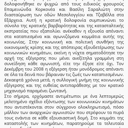
δολοφονήθηκε εν ψυχρώ από τους ειδικούς φρουρούς
Επαμεινώνδα Κορκονέα και Βασίλη Σαραλιώτη στην
διασταύρωση των οδών Μεσολογγίου και Τζαβέλλα στα
Εξάρχεια. Αυτή η κρατική δολοφονία συμπυκνώνει το
σύνολο της κρατικής βαρβαρότητας και της κατασταλτικής
εκστρατείας που εξαπολύει ανέκαθεν η εξουσία απέναντι
στα καταπιεσμένα και αγωνιζόμενα κομμάτια αυτής της
κοινωνίας. Στην κοινωνική και πολιτική συνθήκη της
οικονομικής κρίσης και της απόπειρας εξουδετέρωσης των
κοινωνικών κινημάτων, εκείνη η νύχτα σηματοδότησε την
αρχή της εξέγερσης που μένει ανεξίτηλα γραμμένη στη
συνείδηση κάθε αγωνιστή, είτε την έζησε είτε όχι. Τον
Δεκέμβρη του 2008 η εξέγερση ήταν μονόδρομος απέναντι
σε όλα τα δεινά που βάραιναν τις ζωές των καταπιεσμένων.
Δεκαεφτά χρόνια μετά, η συλλογική μνήμη της κοινωνικής
εξέγερσης και της ευθείας αντιπαράθεσης με τον κρατικό
μηχανισμό παραμένει ζωντανή.
Στο σήμερα, ερχόμαστε αντιμέτωποι με ένα λεπτομερώς
μελετημένο σχέδιο εξόντωσης των κοινωνικών κινημάτων
που αντιστέκονται στον σύγχρονο ολοκληρωτισμό, πόσο
μάλλον των αναρχικών αγωνιστών που στρέφουν τα πυρά
τους ενάντια σε κάθε εξουσιαστική δομή. Στο κομμάτι της
καταστολής των κινημάτων, παρατηρούμε τα τελευταία