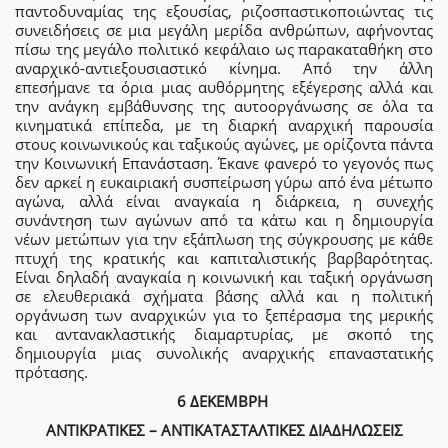
παντοδυναμίας της εξουσίας, ριζοσπαστικοποιώντας τις
συνειδήσεις σε μια μεγάλη μερίδα ανθρώπων, αφήνοντας
πίσω της μεγάλο πολιτικό κεφάλαιο ως παρακαταθήκη στο
αναρχικό-αντιεξουσιαστικό κίνημα. Από την άλλη
επεσήμανε τα όρια μιας αυθόρμητης εξέγερσης αλλά και
την ανάγκη εμβάθυνσης της αυτοοργάνωσης σε όλα τα
κινηματικά επίπεδα, με τη διαρκή αναρχική παρουσία
στους κοινωνικούς και ταξικούς αγώνες, με ορίζοντα πάντα
την Κοινωνική Επανάσταση. Έκανε φανερό το γεγονός πως
δεν αρκεί η ευκαιριακή συσπείρωση γύρω από ένα μέτωπο
αγώνα, αλλά είναι αναγκαία η διάρκεια, η συνεχής
συνάντηση των αγώνων από τα κάτω και η δημιουργία
νέων μετώπων για την εξάπλωση της σύγκρουσης με κάθε
πτυχή της κρατικής και καπιταλιστικής βαρβαρότητας.
Είναι δηλαδή αναγκαία η κοινωνική και ταξική οργάνωση
σε ελευθεριακά σχήματα βάσης αλλά και η πολιτική
οργάνωση των αναρχικών για το ξεπέρασμα της μερικής
και αντανακλαστικής διαμαρτυρίας, με σκοπό της
δημιουργία μιας συνολικής αναρχικής επαναστατικής
πρότασης.
6 ΔΕΚΕΜΒΡΗ
ΑΝΤΙΚΡΑΤΙΚΕΣ – ΑΝΤΙΚΑΤΑΣΤΑΛΤΙΚΕΣ ΔΙΑΔΗΛΩΣΕΙΣ